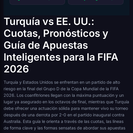
Turquía vs EE. UU.:
Cuotas, Pronósticos y
Guía de Apuestas
Inteligentes para la FIFA
2026
Turquía y Estados Unidos se enfrentan en un partido de alto
riesgo en la final del Grupo D de la Copa Mundial de la FIFA
2026. Los coanfitriones llegan con la máxima puntuación y un
lugar ya asegurado en los octavos de final, mientras que Turquía
debe ofrecer una actuación sólida para mantener vivo su torneo
después de una derrota por 2-0 en el partido inaugural contra
Australia. Esta guía le orienta a través de las cuotas, las líneas
de forma clave y las formas sensatas de abordar sus apuestas