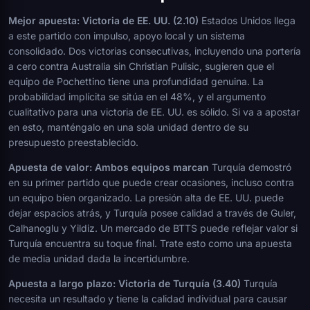
Mejor apuesta: Victoria de EE. UU. (2.10)
Estados Unidos llega
a este partido con impulso, apoyo local y un sistema
consolidado. Dos victorias consecutivas, incluyendo una portería
a cero contra Australia sin Christian Pulisic, sugieren que el
equipo de Pochettino tiene una profundidad genuina. La
probabilidad implícita se sitúa en el 48%, y el argumento
cualitativo para una victoria de EE. UU. es sólido. Si va a apostar
en esto, manténgalo en una sola unidad dentro de su
presupuesto preestablecido.
Apuesta de valor: Ambos equipos marcan
Turquía demostró
en su primer partido que puede crear ocasiones, incluso contra
un equipo bien organizado. La presión alta de EE. UU. puede
dejar espacios atrás, y Turquía posee calidad a través de Guler,
Calhanoglu y Yildiz. Un mercado de BTTS puede reflejar valor si
Turquía encuentra su toque final. Trate esto como una apuesta
de media unidad dada la incertidumbre.
Apuesta a largo plazo: Victoria de Turquía (3.40)
Turquía
necesita un resultado y tiene la calidad individual para causar