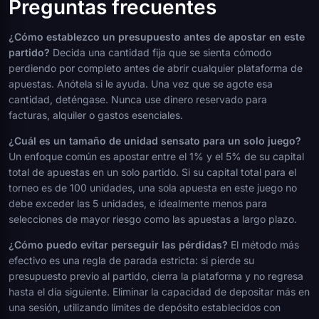
Preguntas frecuentes
¿Cómo establezco un presupuesto antes de apostar en este
partido?
Decida una cantidad fija que se sienta cómodo
perdiendo por completo antes de abrir cualquier plataforma de
apuestas. Anótela si le ayuda. Una vez que se agote esa
cantidad, deténgase. Nunca use dinero reservado para
facturas, alquiler o gastos esenciales.
¿Cuál es un tamaño de unidad sensato para un solo juego?
Un enfoque común es apostar entre el 1% y el 5% de su capital
total de apuestas en un solo partido. Si su capital total para el
torneo es de 100 unidades, una sola apuesta en este juego no
debe exceder las 5 unidades, e idealmente menos para
selecciones de mayor riesgo como las apuestas a largo plazo.
¿Cómo puedo evitar perseguir las pérdidas?
El método más
efectivo es una regla de parada estricta: si pierde su
presupuesto previo al partido, cierra la plataforma y no regresa
hasta el día siguiente. Eliminar la capacidad de depositar más en
una sesión, utilizando límites de depósito establecidos con