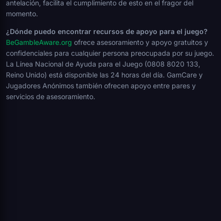
antelación, facilita el cumplimiento de esto en el fragor del
momento.
¿Dónde puedo encontrar recursos de apoyo para el juego?
BeGambleAware.org
ofrece asesoramiento y apoyo gratuitos y
confidenciales para cualquier persona preocupada por su juego.
La Línea Nacional de Ayuda para el Juego (0808 8020 133,
Reino Unido) está disponible las 24 horas del día. GamCare y
Jugadores Anónimos también ofrecen apoyo entre pares y
servicios de asesoramiento.