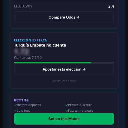
3.4
EE.UU. Win
Compare Odds →
ELECCIÓN EXPERTA
Turquía Empate no cuenta
1.72
Confianza: 7.7/10
Apostar esta elección →
Actualizado hoy
BETTING
Instant deposits
Private & secure
Low fees
Fast withdrawals
Bet on this Match