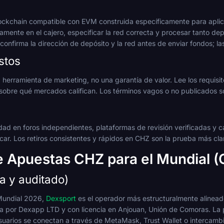
ockchain compatible con EVM construida específicamente para aplica
tamente en el cajero, especificar la red correcta y procesar tanto de
 confirma la dirección de depósito y la red antes de enviar fondos; l
stos
 herramienta de marketing, no una garantía de valor. Lee los requisi
 sobre qué mercados califican. Los términos vagos o no publicados so
ad en foros independientes, plataformas de revisión verificadas y ca
ar. Los retiros consistentes y rápidos en CHZ son la prueba más clara 
e Apuestas CHZ para el Mundial (
a y auditado)
 Mundial 2026,
Dexsport
es el operador más estructuralmente alinea
por Dexapp LTD y con licencia en Anjouan, Unión de Comoras. La pla
os usuarios se conectan a través de MetaMask, Trust Wallet o interca