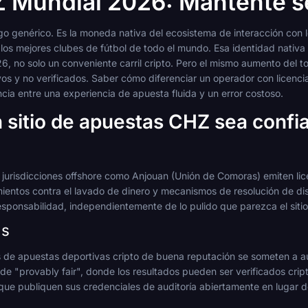
 Mundial 2026: Mantente s
go genérico. Es la moneda nativa del ecosistema de interacción con l
 los mejores clubes de fútbol de todo el mundo. Esa identidad nati
6, no solo un conveniente carril cripto. Pero el mismo aumento del
vos y no verificados. Saber cómo diferenciar un operador con licen
ncia entre una experiencia de apuesta fluida y un error costoso.
 sitio de apuestas CHZ sea confi
as jurisdicciones offshore como Anjouan (Unión de Comoras) emiten l
mientos contra el lavado de dinero y mecanismos de resolución de d
 responsabilidad, independientemente de lo pulido que parezca el sitio
as
sas de apuestas deportivas cripto de buena reputación se someten a 
n de "provably fair", donde los resultados pueden ser verificados crip
ue publiquen sus credenciales de auditoría abiertamente en lugar d