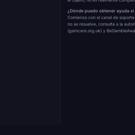
¿Dónde puedo obtener ayuda si 
Comienza con el canal de soporte e
no se resuelve, consulta a la auto
(gamcare.org.uk) y BeGambleAware