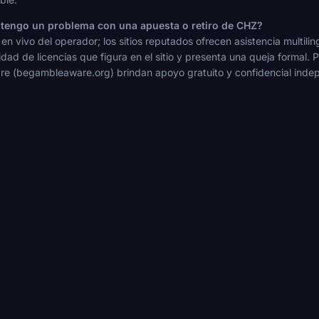
tengo un problema con una apuesta o retiro de CHZ?
n vivo del operador; los sitios reputados ofrecen asistencia multiling
ridad de licencias que figura en el sitio y presenta una queja forma
 (begambleaware.org) brindan apoyo gratuito y confidencial indepe