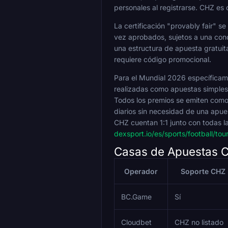
personales al registrarse. CHZ es 
La certificación "provably fair" s
vez aprobados, sujetos a una cond
una estructura de apuesta gratui
requiere código promocional.
Para el Mundial 2026 específicame
realizadas como apuestas simples
Todos los premios se emiten como 
diarios sin necesidad de una apue
CHZ cuentan 1:1 junto con todas l
dexsport.io/es/sports/football/to
Casas de Apuestas C
Operador
Soporte CHZ
BC.Game
Sí
Cloudbet
CHZ no listado