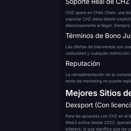
Soporte Real de CHZ
CHZ opera en Chiliz Chain, una bl
soportar CHZ debe listarlo explíci
silenciosamente al llegar. Siempre
Términos de Bono Ju
Las ofertas de bienvenida son una
caducidad y cualquier restricción
Reputación
La retroalimentación de la comunid
texto de marketing no puede replic
Mejores Sitios d
Dexsport (Con licenci
Para las apuestas con CHZ en el
Web3 activa desde 2022, operada 
billetera, lo que significa que l