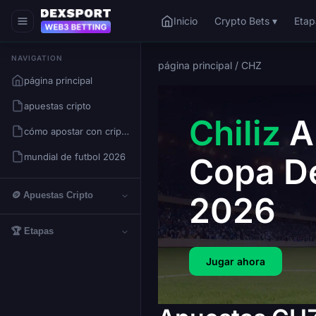
Inicio
Crypto Bets ▾
Etap
NAVIGATION
página principal
/
CHZ
página principal
apuestas cripto
Chiliz
A
cómo apostar con criptomonedas
mundial de futbol 2026
Copa D
🪙 Apuestas Cripto
2026
🏆 Etapas
Jugar ahora