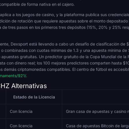
compatible de forma nativa en el cajero.
e aplica a los juegos de casino, y la plataforma publica sus credencia
ición de rotación que requiere apuestas sobre el monto depositado 
ta de tres pasos en los primeros tres depósitos (15%, 20% y 25% re
nte, Dexsport está llevando a cabo un desafío de clasificación de $
 o combinadas con cuotas mínimas de 1.3 y una apuesta mínima de $
apuestas gratuitas. Un predictor gratuito de la Copa Mundial de la 
sta con dinero real; los 100 mejores predictores comparten hasta $1
as demás criptomonedas compatibles. El centro de fútbol es accesib
urnaments/921/
.
HZ Alternativas
Estado de la Licencia
Con licencia
Gran casa de apuestas y casino m
Con licencia
Casa de apuestas Bitcoin de larga 