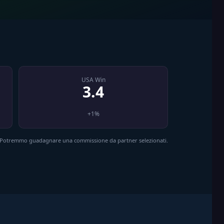
USA Win
3.4
+1%
Potremmo guadagnare una commissione da partner selezionati.