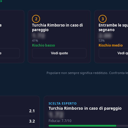
 →
2
3
e
Turchia Rimborso in caso di
Entrambe le sq
pareggio
segnano
1.72
2.00
41%
53%
Rischio basso
Rischio medio
e
Vedi quote
Vedi q
Popolare non sempre significa redditizio. Confronta l
SCELTA ESPERTO
Turchia Rimborso in caso di pareggio
2.1
1.72
3.2
Fiducia: 7.7/10