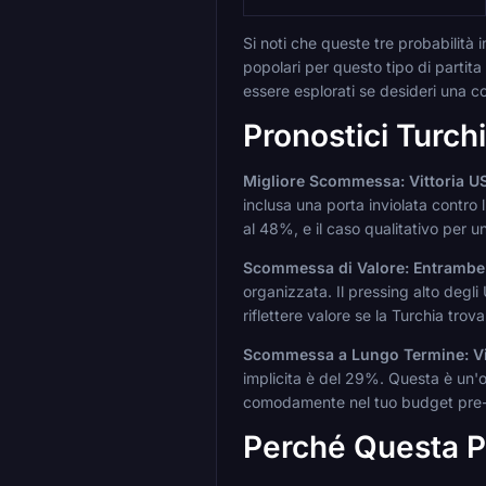
Si noti che queste tre probabilità 
popolari per questo tipo di parti
essere esplorati se desideri una co
Pronostici Turch
Migliore Scommessa: Vittoria US
inclusa una porta inviolata contro 
al 48%, e il caso qualitativo per u
Scommessa di Valore: Entrambe
organizzata. Il pressing alto degl
riflettere valore se la Turchia tr
Scommessa a Lungo Termine: Vit
implicita è del 29%. Questa è un'o
comodamente nel tuo budget pre-p
Perché Questa Pa