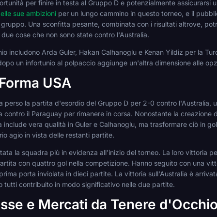
portunità per finire in testa al Gruppo D e potenzialmente assicurarsi 
elle sue ambizioni
per un lungo cammino in questo torneo, e il pubblico
di gruppo. Una sconfitta pesante, combinata con i risultati altrove, po
, due cose che non sono state contro l'Australia.
chio includono Arda Guler, Hakan Calhanoglu e Kenan Yildiz per la Tu
c dopo un infortunio al polpaccio aggiunge un'altra dimensione alle op
 Forma USA
perso la partita d'esordio del Gruppo D per 2-0 contro l'Australia, un 
 contro il Paraguay per rimanere in corsa. Nonostante la creazione di 
nclude vera qualità in Guler e Calhanoglu, ma trasformare ciò in gol è s
 agio in vista delle restanti partite.
ta la squadra più in evidenza all'inizio del torneo. La loro vittoria p
rtita con quattro gol nella competizione. Hanno seguito con una vittor
rima porta inviolata in dieci partite. La vittoria sull'Australia è arri
utti contribuito in modo significativo nelle due partite.
sse e Mercati da Tenere d'Occhi