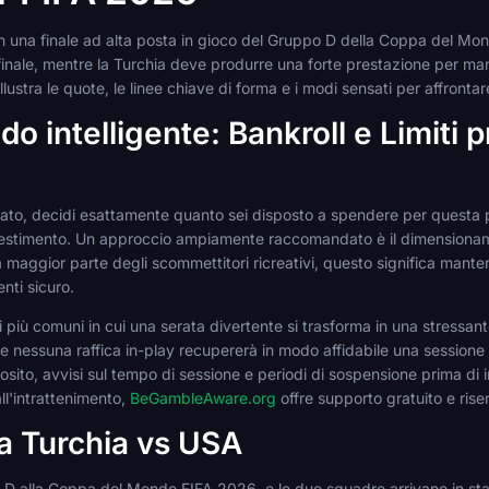
o in una finale ad alta posta in gioco del Gruppo D della Coppa del Mo
i finale, mentre la Turchia deve produrre una forte prestazione per ma
 illustra le quote, le linee chiave di forma e i modi sensati per affron
o intelligente: Bankroll e Limiti 
to, decidi esattamente quanto sei disposto a spendere per questa par
vestimento. Un approccio ampiamente raccomandato è il dimensionamen
 la maggior parte degli scommettitori ricreativi, questo significa man
nti sicuro.
i più comuni in cui una serata divertente si trasforma in una stressa
ti e nessuna raffica in-play recupererà in modo affidabile una session
osito, avvisi sul tempo di sessione e periodi di sospensione prima di 
ll'intrattenimento,
BeGambleAware.org
offre supporto gratuito e rise
a Turchia vs USA
o D alla Coppa del Mondo FIFA 2026, e le due squadre arrivano in sta