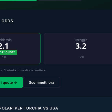
A ODDS
chia Win
Pareggio
2.1
3.2
ORI QUOTE
+2%
+1%
e. Controlla prima di scommettere.
ori quote →
Scommetti ora
OLARI PER TURCHIA VS USA