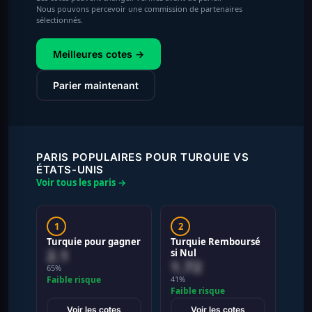
Nous pouvons percevoir une commission de partenaires
sélectionnés.
Meilleures cotes →
Parier maintenant
PARIS POPULAIRES POUR TURQUIE VS
ÉTATS-UNIS
Voir tous les paris →
1
2
Turquie pour gagner
Turquie Remboursé
2.1
si Nul
1.72
65%
Faible risque
41%
Faible risque
Voir les cotes
Voir les cotes