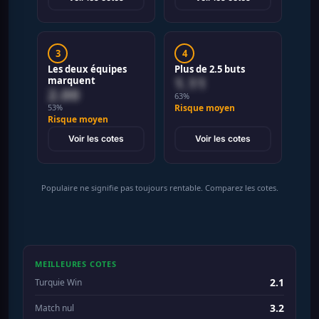
3
4
Les deux équipes
Plus de 2.5 buts
1.11
marquent
2.00
63%
53%
Risque moyen
Risque moyen
Voir les cotes
Voir les cotes
Populaire ne signifie pas toujours rentable. Comparez les cotes.
MEILLEURES COTES
2.1
Turquie Win
3.2
Match nul