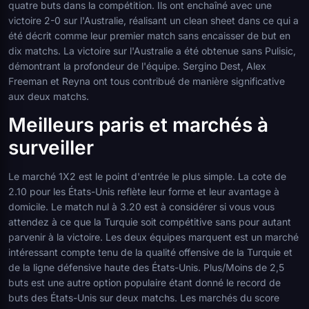
quatre buts dans la compétition. Ils ont enchaîné avec une
victoire 2-0 sur l'Australie, réalisant un clean sheet dans ce qui a
été décrit comme leur premier match sans encaisser de but en
dix matchs. La victoire sur l'Australie a été obtenue sans Pulisic,
démontrant la profondeur de l'équipe. Sergino Dest, Alex
Freeman et Reyna ont tous contribué de manière significative
aux deux matchs.
Meilleurs paris et marchés à
surveiller
Le marché 1X2 est le point d'entrée le plus simple. La cote de
2.10 pour les États-Unis reflète leur forme et leur avantage à
domicile. Le match nul à 3.20 est à considérer si vous vous
attendez à ce que la Turquie soit compétitive sans pour autant
parvenir à la victoire. Les deux équipes marquent est un marché
intéressant compte tenu de la qualité offensive de la Turquie et
de la ligne défensive haute des États-Unis. Plus/Moins de 2,5
buts est une autre option populaire étant donné le record de
buts des États-Unis sur deux matchs. Les marchés du score