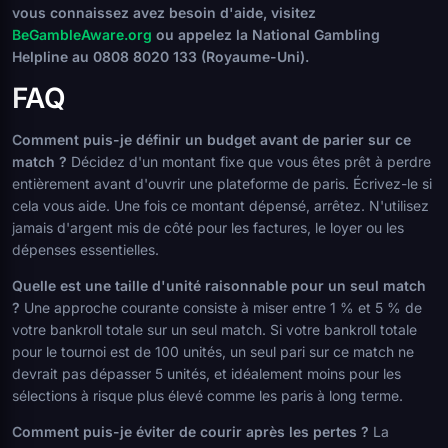
vous connaissez avez besoin d'aide, visitez
BeGambleAware.org
ou appelez la National Gambling
Helpline au 0808 8020 133 (Royaume-Uni).
FAQ
Comment puis-je définir un budget avant de parier sur ce
match ?
Décidez d'un montant fixe que vous êtes prêt à perdre
entièrement avant d'ouvrir une plateforme de paris. Écrivez-le si
cela vous aide. Une fois ce montant dépensé, arrêtez. N'utilisez
jamais d'argent mis de côté pour les factures, le loyer ou les
dépenses essentielles.
Quelle est une taille d'unité raisonnable pour un seul match
?
Une approche courante consiste à miser entre 1 % et 5 % de
votre bankroll totale sur un seul match. Si votre bankroll totale
pour le tournoi est de 100 unités, un seul pari sur ce match ne
devrait pas dépasser 5 unités, et idéalement moins pour les
sélections à risque plus élevé comme les paris à long terme.
Comment puis-je éviter de courir après les pertes ?
La