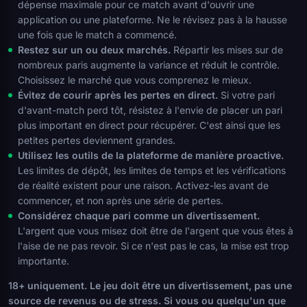
dépense maximale pour ce match avant d'ouvrir une
application ou une plateforme. Ne le révisez pas à la hausse
une fois que le match a commencé.
Restez sur un ou deux marchés.
Répartir les mises sur de
nombreux paris augmente la variance et réduit le contrôle.
Choisissez le marché que vous comprenez le mieux.
Évitez de courir après les pertes en direct.
Si votre pari
d'avant-match perd tôt, résistez à l'envie de placer un pari
plus important en direct pour récupérer. C'est ainsi que les
petites pertes deviennent grandes.
Utilisez les outils de la plateforme de manière proactive.
Les limites de dépôt, les limites de temps et les vérifications
de réalité existent pour une raison. Activez-les avant de
commencer, et non après une série de pertes.
Considérez chaque pari comme un divertissement.
L'argent que vous misez doit être de l'argent que vous êtes à
l'aise de ne pas revoir. Si ce n'est pas le cas, la mise est trop
importante.
18+ uniquement. Le jeu doit être un divertissement, pas une
source de revenus ou de stress. Si vous ou quelqu'un que