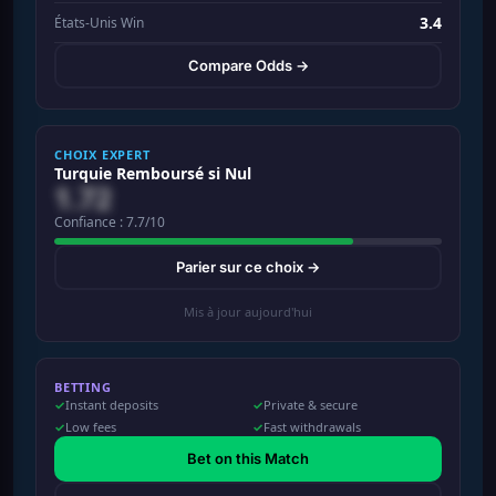
3.4
États-Unis Win
Compare Odds →
CHOIX EXPERT
Turquie Remboursé si Nul
1.72
Confiance : 7.7/10
Parier sur ce choix →
Mis à jour aujourd'hui
BETTING
Instant deposits
Private & secure
Low fees
Fast withdrawals
Bet on this Match