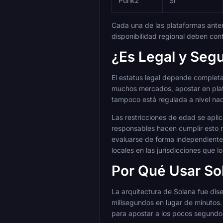
Punkz
Sí
Cada una de las plataformas anteri
disponibilidad regional deben conf
¿Es Legal y Seg
El estatus legal depende completa
muchos mercados, apostar en plata
tampoco está regulada a nivel naci
Las restricciones de edad se apli
responsables hacen cumplir esto m
evaluarse de forma independiente.
locales en las jurisdicciones que lo
Por Qué Usar So
La arquitectura de Solana fue dis
milisegundos en lugar de minutos.
para apostar a los pocos segundos