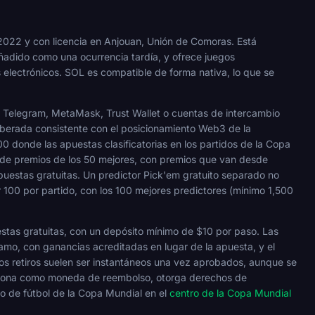
022 y con licencia en Anjouan, Unión de Comoras. Está
o añadido como una ocurrencia tardía, y ofrece juegos
electrónicos. SOL es compatible de forma nativa, lo que se
o, Telegram, MetaMask, Trust Wallet o cuentas de intercambio
liberada consistente con el posicionamiento Web3 de la
 donde las apuestas clasificatorias en los partidos de la Copa
 de premios de los 50 mejores, con premios que van desde
puestas gratuitas. Un predictor Pick'em gratuito separado no
 100 por partido, con los 100 mejores predictores (mínimo 1,500
stas gratuitas, con un depósito mínimo de $10 por paso. Las
mo, con ganancias acreditadas en lugar de la apuesta, y el
os retiros suelen ser instantáneos una vez aprobados, aunque se
unciona como moneda de reembolso, otorga derechos de
to de fútbol de la Copa Mundial en el
centro de la Copa Mundial