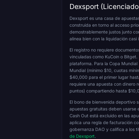
Dexsport (Licenciado
Dexsport es una casa de apuesta
construida en torno al acceso prio
demostrablemente justos junto con
alinea bien con la liquidación casi
El registro no requiere documento
vinculadas como KuCoin o Bitget. 
plataforma. Para la Copa Mundial 
Mundial (mínimo $10, cuotas míni
$40,000 para el primer lugar hast
requiere una apuesta con dinero r
puntos) compartiendo hasta $10,00
El bono de bienvenida deportivo 
apuestas gratuitas deben usarse e
Cash Out está excluido en las apu
aplica una regla de facturación 
gobernanza DAO y califica a los t
de Dexsport
.