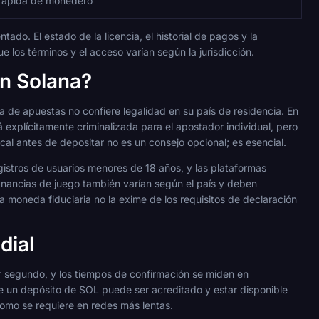
 rápida de monedero
do. El estado de la licencia, el historial de pagos y la
 los términos y el acceso varían según la jurisdicción.
on Solana?
 de apuestas no confiere legalidad en su país de residencia. En
explícitamente criminalizada para el apostador individual, pero
ocal antes de depositar no es un consejo opcional; es esencial.
gistros de usuarios menores de 18 años, y las plataformas
ganancias de juego también varían según el país y deben
 moneda fiduciaria no la exime de los requisitos de declaración
dial
r segundo, y los tiempos de confirmación se miden en
ue un depósito de SOL puede ser acreditado y estar disponible
como se requiere en redes más lentas.