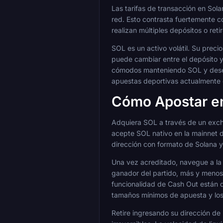
Las tarifas de transacción en Sol
red. Esto contrasta fuertemente 
realizan múltiples depósitos o reti
SOL es un activo volátil. Su preci
puede cambiar entre el depósito y 
cómodos manteniendo SOL y desea
apuestas deportivas actualmente 
Cómo Apostar en
Adquiera SOL a través de un excha
acepte SOL nativo en la mainnet d
dirección con formato de Solana y
Una vez acreditado, navegue a la
ganador del partido, más y menos
funcionalidad de Cash Out están d
tamaños mínimos de apuesta y los r
Retire ingresando su dirección de b