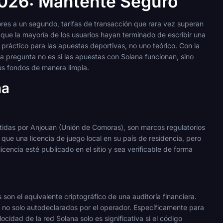
2026: Mantente Seguro
ores a un segundo, tarifas de transacción que rara vez superan
 que la mayoría de los usuarios hayan terminado de escribir una
ráctico para las apuestas deportivas, no uno teórico. Con la
 pregunta no es si las apuestas con Solana funcionan, sino
us fondos de manera limpia.
na
emitidas por Anjouan (Unión de Comoras), son marcos regulatorios
ue una licencia de juego local en su país de residencia, pero
cencia esté publicado en el sitio y sea verificable de forma
 son el equivalente criptográfico de una auditoría financiera.
, no solo autodeclarados por el operador. Específicamente para
idad de la red Solana solo es significativa si el código