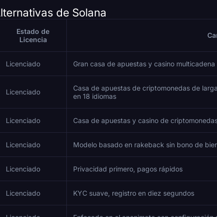
ternativas de Solana
Estado de
Ca
Licencia
Licenciado
Gran casa de apuestas y casino multicadena 
Casa de apuestas de criptomonedas de larga t
Licenciado
en 18 idiomas
Licenciado
Casa de apuestas y casino de criptomonedas g
Licenciado
Modelo basado en rakeback sin bono de bien
Licenciado
Privacidad primero, pagos rápidos
Licenciado
KYC suave, registro en diez segundos