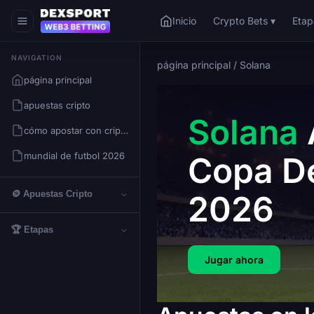
Inicio
Crypto Bets ▾
Etap
NAVIGATION
página principal
/
Solana
página principal
apuestas cripto
Solana
cómo apostar con criptomonedas
mundial de futbol 2026
Copa D
🪙 Apuestas Cripto
2026
🏆 Etapas
Jugar ahora