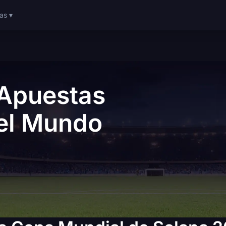
as ▾
Apuestas
el Mundo