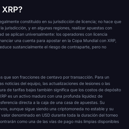
n XRP?
egalmente constituido en su jurisdicción de licencia; no hace que
la jurisdicción, y en algunas regiones, realizar apuestas con
dad se aplican universalmente: los operadores con licencia
financiar una cuenta para apostar en la Copa Mundial con XRP,
a reduce sustancialmente el riesgo de contraparte, pero no
as que son fracciones de centavo por transacción. Para un
noticias del equipo, las actualizaciones de lesiones o las
a de tarifas bajas también significa que los costos de depósito
 XRP es un activo maduro con una profunda liquidez de
ansferencia directa a la caja de una casa de apuestas. Su
uevos, aunque sigue siendo una criptomoneda no estable y su
l valor denominado en USD durante toda la duración del torneo
contrarán como una de las vías de pago más limpias disponibles