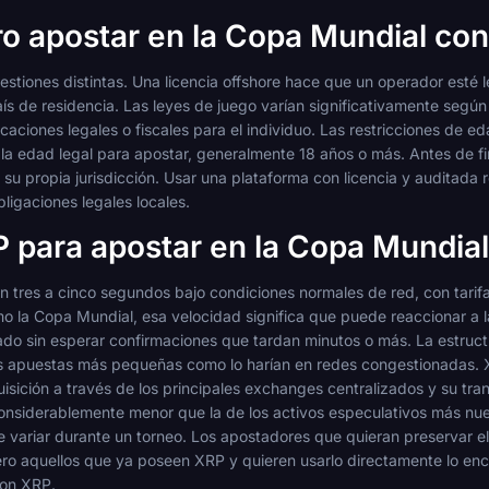
ro apostar en la Copa Mundial co
estiones distintas. Una licencia offshore hace que un operador esté l
ís de residencia. Las leyes de juego varían significativamente según 
caciones legales o fiscales para el individuo. Las restricciones de e
 la edad legal para apostar, generalmente 18 años o más. Antes de 
en su propia jurisdicción. Usar una plataforma con licencia y auditad
ligaciones legales locales.
 para apostar en la Copa Mundial
n tres a cinco segundos bajo condiciones normales de red, con tarif
la Copa Mundial, esa velocidad significa que puede reaccionar a las 
o sin esperar confirmaciones que tardan minutos o más. La estructur
 las apuestas más pequeñas como lo harían en redes congestionadas.
quisición a través de los principales exchanges centralizados y su tr
 considerablemente menor que la de los activos especulativos más n
e variar durante un torneo. Los apostadores que quieran preservar e
ero aquellos que ya poseen XRP y quieren usarlo directamente lo en
con XRP.