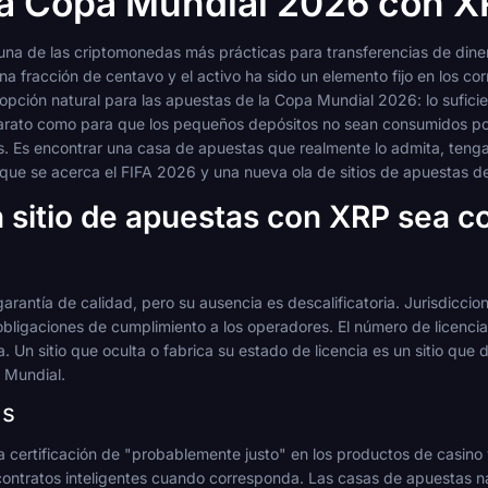
la Copa Mundial 2026 con X
a de las criptomonedas más prácticas para transferencias de dinero
una fracción de centavo y el activo ha sido un elemento fijo en los c
opción natural para las apuestas de la Copa Mundial 2026: lo sufici
 barato como para que los pequeños depósitos no sean consumidos por 
 Es encontrar una casa de apuestas que realmente lo admita, tenga un
ue se acerca el FIFA 2026 y una nueva ola de sitios de apuestas de
sitio de apuestas con XRP sea co
garantía de calidad, pero su ausencia es descalificatoria. Jurisdicc
ligaciones de cumplimiento a los operadores. El número de licencia d
ra. Un sitio que oculta o fabrica su estado de licencia es un sitio qu
 Mundial.
as
 la certificación de "probablemente justo" en los productos de casi
e contratos inteligentes cuando corresponda. Las casas de apuestas