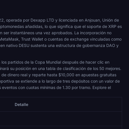
2, operada por Dexapp LTD y licenciada en Anjouan, Unión de
criptomonedas añadidas, lo que significa que el soporte de XRP es
en ser instantáneos una vez aprobados. La incorporación no
m, MetaMask, Trust Wallet o cuentas de exchange vinculadas como
 token nativo DESU sustenta una estructura de gobernanza DAO y
 los partidos de la Copa Mundial después de hacer clic en
ará su posición en una tabla de clasificación de los 50 mejores.
 de dinero real y reparte hasta $10,000 en apuestas gratuitas
ortiva se extiende a lo largo de tres depósitos con un valor de
 eventos con cuotas mínimas de 1.30 por tramo. Explore el
Detalle