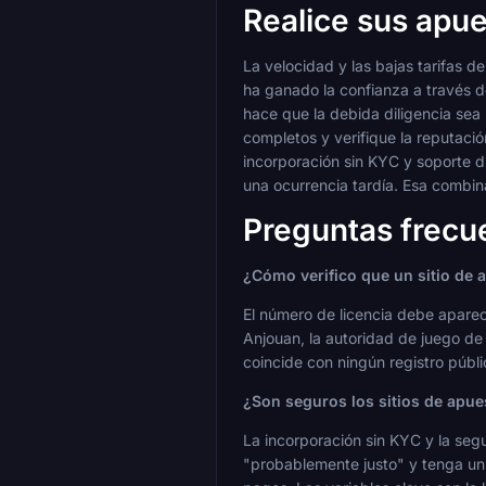
Realice sus apu
La velocidad y las bajas tarifas 
ha ganado la confianza a través de
hace que la debida diligencia sea 
completos y verifique la reputació
incorporación sin KYC y soporte 
una ocurrencia tardía. Esa combin
Preguntas frecu
¿Cómo verifico que un sitio de 
El número de licencia debe aparece
Anjouan, la autoridad de juego de 
coincide con ningún registro públi
¿Son seguros los sitios de apu
La incorporación sin KYC y la seg
"probablemente justo" y tenga un