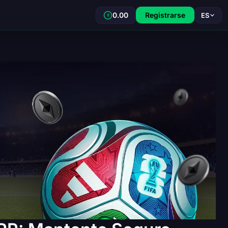
0.00
Registrarse
ES
₮