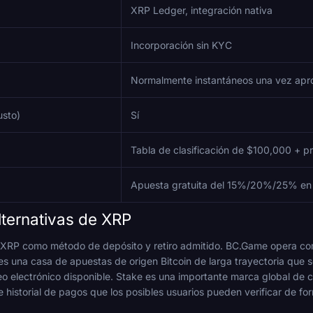
XRP Ledger, integración nativa
Incorporación sin KYC
Normalmente instantáneos una vez ap
usto)
Sí
Tabla de clasificación de $100,000 + pr
Apuesta gratuita del 15%/20%/25% en l
ternativas de XRP
 XRP como método de depósito y retiro admitido. BC.Game opera com
es una casa de apuestas de origen Bitcoin de larga trayectoria que 
rreo electrónico disponible. Stake es una importante marca global de
 e historial de pagos que los posibles usuarios pueden verificar de 