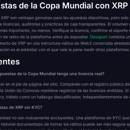
estas de la Copa Mundial con XRP
de XRP son ventajas genuinas para las apuestas deportivas, pero sol
 licencias, auditorías y prácticas de caja transparentes. El volumen 
más importante, no menos. Verifique la licencia, confirme el soporte
n de retiro de la plataforma antes de depositar.
Dexsport
combina una
directo de XRP en una estructura nativa de Web3 construida alreded
ación es el estándar con el que vale la pena medir otras plataforma
entes
apuestas de la Copa Mundial tenga una licencia real?
r en el pie de página del sitio. Compárelo con el registro público de
la Unión de Comoras mantiene registros de las licencias emitidas. Si
co, trátelo como un hallazgo descalificador, independientemente de c
estas de XRP sin KYC?
uridad no son mutuamente excluyentes. Una plataforma sin KYC que p
 historial documentado de honrar los retiros puede ser más segura