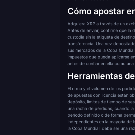
Cómo apostar en
Adquiera XRP a través de un excha
Antes de enviar, confirme que la 
custodia sin la etiqueta de destin
transferencia. Una vez depositado
sus mercados de la Copa Mundial y
impuestos que pueda aplicarse en 
antes de confiar en ella como una
Herramientas de
El ritmo y el volumen de los part
de apuestas con licencia están ob
depósito, límites de tiempo de se
una racha de pérdidas, cuando la 
período definido o de forma perma
independientes en la mayoría de la
la Copa Mundial, debe ser una raz