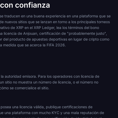
 con confianza
o se traducen en una buena experiencia en una plataforma que se
de nuevos sitios que se lanzan en torno a los principales torneos
 nativo de XRP en el XRP Ledger, lea los términos del bono
 licencia de Anjouan, certificación de "probablemente justo",
or del producto de apuestas deportivas en lugar de cripto como
s a medida que se acerca la FIFA 2026.
 la autoridad emisora. Para los operadores con licencia de
 un sitio no muestra un número de licencia, o el número no
ómo se comercialice el sitio.
osea una licencia válida, publique certificaciones de
 que una plataforma con mucho KYC y una mala reputación de