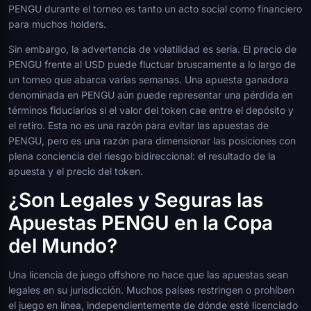
PENGU durante el torneo es tanto un acto social como financiero
para muchos holders.
Sin embargo, la advertencia de volatilidad es seria. El precio de
PENGU frente al USD puede fluctuar bruscamente a lo largo de
un torneo que abarca varias semanas. Una apuesta ganadora
denominada en PENGU aún puede representar una pérdida en
términos fiduciarios si el valor del token cae entre el depósito y
el retiro. Esta no es una razón para evitar las apuestas de
PENGU, pero es una razón para dimensionar las posiciones con
plena conciencia del riesgo bidireccional: el resultado de la
apuesta y el precio del token.
¿Son Legales y Seguras las
Apuestas PENGU en la Copa
del Mundo?
Una licencia de juego offshore no hace que las apuestas sean
legales en su jurisdicción. Muchos países restringen o prohíben
el juego en línea, independientemente de dónde esté licenciado