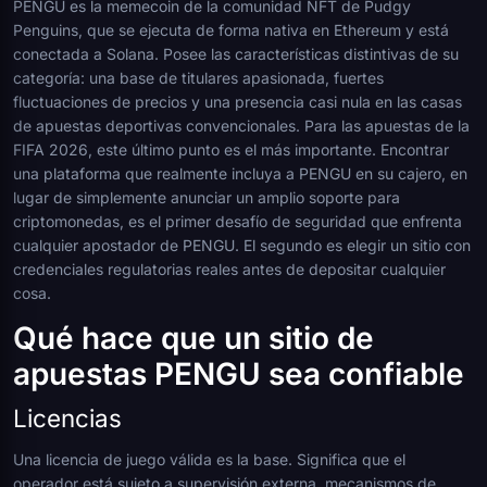
PENGU es la memecoin de la comunidad NFT de Pudgy
Penguins, que se ejecuta de forma nativa en Ethereum y está
conectada a Solana. Posee las características distintivas de su
categoría: una base de titulares apasionada, fuertes
fluctuaciones de precios y una presencia casi nula en las casas
de apuestas deportivas convencionales. Para las apuestas de la
FIFA 2026, este último punto es el más importante. Encontrar
una plataforma que realmente incluya a PENGU en su cajero, en
lugar de simplemente anunciar un amplio soporte para
criptomonedas, es el primer desafío de seguridad que enfrenta
cualquier apostador de PENGU. El segundo es elegir un sitio con
credenciales regulatorias reales antes de depositar cualquier
cosa.
Qué hace que un sitio de
apuestas PENGU sea confiable
Licencias
Una licencia de juego válida es la base. Significa que el
operador está sujeto a supervisión externa, mecanismos de