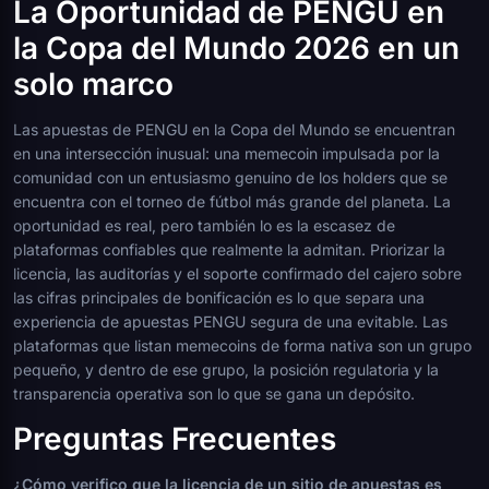
La Oportunidad de PENGU en
la Copa del Mundo 2026 en un
solo marco
Las apuestas de PENGU en la Copa del Mundo se encuentran
en una intersección inusual: una memecoin impulsada por la
comunidad con un entusiasmo genuino de los holders que se
encuentra con el torneo de fútbol más grande del planeta. La
oportunidad es real, pero también lo es la escasez de
plataformas confiables que realmente la admitan. Priorizar la
licencia, las auditorías y el soporte confirmado del cajero sobre
las cifras principales de bonificación es lo que separa una
experiencia de apuestas PENGU segura de una evitable. Las
plataformas que listan memecoins de forma nativa son un grupo
pequeño, y dentro de ese grupo, la posición regulatoria y la
transparencia operativa son lo que se gana un depósito.
Preguntas Frecuentes
¿Cómo verifico que la licencia de un sitio de apuestas es