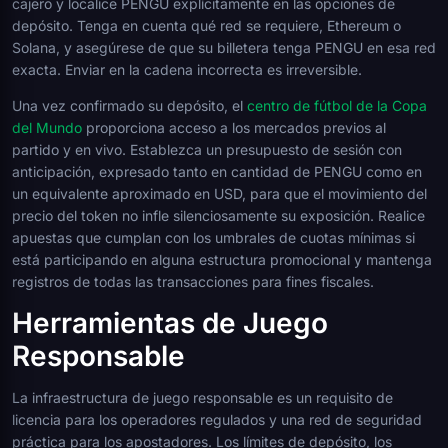
cajero y localice PENGU explícitamente en las opciones de
depósito. Tenga en cuenta qué red se requiere, Ethereum o
Solana, y asegúrese de que su billetera tenga PENGU en esa red
exacta. Enviar en la cadena incorrecta es irreversible.
Una vez confirmado su depósito, el
centro de fútbol de la Copa
del Mundo
proporciona acceso a los mercados previos al
partido y en vivo. Establezca un presupuesto de sesión con
anticipación, expresado tanto en cantidad de PENGU como en
un equivalente aproximado en USD, para que el movimiento del
precio del token no infle silenciosamente su exposición. Realice
apuestas que cumplan con los umbrales de cuotas mínimas si
está participando en alguna estructura promocional y mantenga
registros de todas las transacciones para fines fiscales.
Herramientas de Juego
Responsable
La infraestructura de juego responsable es un requisito de
licencia para los operadores regulados y una red de seguridad
práctica para los apostadores. Los límites de depósito, los