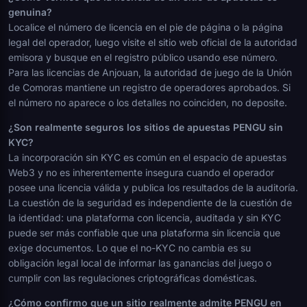
genuina?
Localice el número de licencia en el pie de página o la página
legal del operador, luego visite el sitio web oficial de la autoridad
emisora y busque en el registro público usando ese número.
Para las licencias de Anjouan, la autoridad de juego de la Unión
de Comoras mantiene un registro de operadores aprobados. Si
el número no aparece o los detalles no coinciden, no deposite.
¿Son realmente seguros los sitios de apuestas PENGU sin
KYC?
La incorporación sin KYC es común en el espacio de apuestas
Web3 y no es inherentemente insegura cuando el operador
posee una licencia válida y publica los resultados de la auditoría.
La cuestión de la seguridad es independiente de la cuestión de
la identidad: una plataforma con licencia, auditada y sin KYC
puede ser más confiable que una plataforma sin licencia que
exige documentos. Lo que el no-KYC no cambia es su
obligación legal local de informar las ganancias del juego o
cumplir con las regulaciones criptográficas domésticas.
¿Cómo confirmo que un sitio realmente admite PENGU en