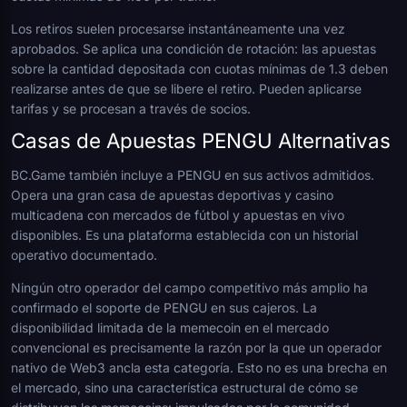
Los retiros suelen procesarse instantáneamente una vez
aprobados. Se aplica una condición de rotación: las apuestas
sobre la cantidad depositada con cuotas mínimas de 1.3 deben
realizarse antes de que se libere el retiro. Pueden aplicarse
tarifas y se procesan a través de socios.
Casas de Apuestas PENGU Alternativas
BC.Game también incluye a PENGU en sus activos admitidos.
Opera una gran casa de apuestas deportivas y casino
multicadena con mercados de fútbol y apuestas en vivo
disponibles. Es una plataforma establecida con un historial
operativo documentado.
Ningún otro operador del campo competitivo más amplio ha
confirmado el soporte de PENGU en sus cajeros. La
disponibilidad limitada de la memecoin en el mercado
convencional es precisamente la razón por la que un operador
nativo de Web3 ancla esta categoría. Esto no es una brecha en
el mercado, sino una característica estructural de cómo se