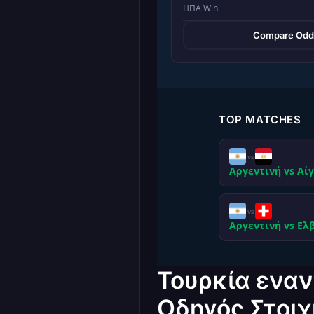
ΗΠΑ Win
Compare Odd
TOP MATCHES
vs
Αργεντινή vs Αί
vs
Αργεντινή vs Ελ
Τουρκία εναν
Οδηγός Στοιχ