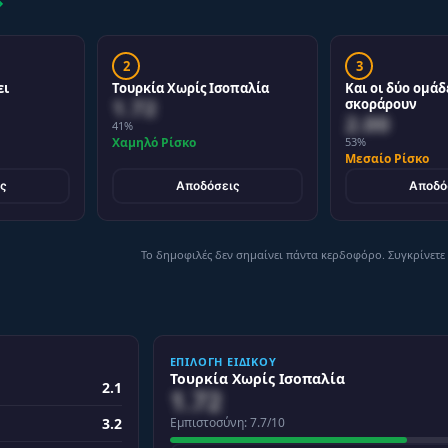
→
2
3
ει
Τουρκία Χωρίς Ισοπαλία
Και οι δύο ομάδ
1.72
σκοράρουν
2.00
41%
Χαμηλό Ρίσκο
53%
Μεσαίο Ρίσκο
ς
Αποδόσεις
Αποδό
Το δημοφιλές δεν σημαίνει πάντα κερδοφόρο. Συγκρίνετε
ΕΠΙΛΟΓΗ ΕΙΔΙΚΟΥ
Τουρκία Χωρίς Ισοπαλία
2.1
1.72
3.2
Εμπιστοσύνη: 7.7/10