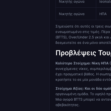
Νικητής αγώνα
Ισοπαλ
Νικητής αγώνα
ΗΠΑ
Σημειώστε ότι αυτές οι τρεις σι
ενσωματωμένο στις τιμές. Πέρα 
(BTTS), Over/Under 2.5 γκολ και
δεσμευτείτε σε ένα μόνο αποτέ
Προβλέψεις Του
Καλύτερο Στοίχημα: Νίκη ΗΠΑ (
συνεχόμενες νίκες, συμπεριλαμβ
έχει πραγματικό βάθος. Η σιωπηρ
κρατήστε το σε μία μονάδα εντό
Στοίχημα Αξίας: Και οι δύο ομ
οργανωμένη ομάδα. Το υψηλό πρέ
Μια αγορά BTTS μπορεί να ανταν
αβεβαιότητας.