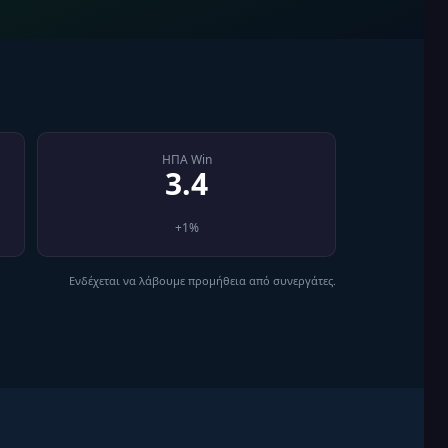
ΗΠΑ Win
3.4
+1%
Ενδέχεται να λάβουμε προμήθεια από συνεργάτες.