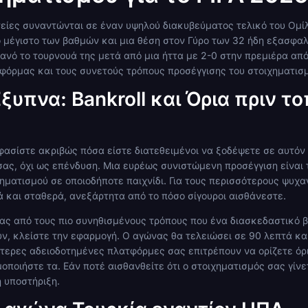
τείες συναντώνται σε έναν υψηλού διακυβεύματος τελικό του Ομί
 μέγιστο των βαθμών και μια θέση στον Γύρο των 32 ήδη εξασφαλ
ανό το τουρνουά της μετά από μια ήττα με 2-0 στην πρεμιέρα από
 φόρμας και τους συνετούς τρόπους προσέγγισης του στοιχηματισ
ξυπνα: Bankroll και Όρια πριν τ
οφασίστε ακριβώς πόσα είστε διατεθειμένοι να ξοδέψετε σε αυτόν
ας, όχι ως επένδυση. Μια ευρέως συνιστώμενη προσέγγιση είναι 
χηματισμού σε οποιοδήποτε παιχνίδι. Για τους περισσότερους ψυχ
ά και σταθερά, ανεξάρτητα από το πόσο σίγουροι αισθάνεστε.
νας από τους πιο συνηθισμένους τρόπους που ένα διασκεδαστικό 
ν, κλείστε την εφαρμογή. Ο αγώνας θα τελειώσει σε 90 λεπτά και
ότερες αδειοδοτημένες πλατφόρμες σας επιτρέπουν να ορίζετε όρι
οποιήστε τα. Εάν ποτέ αισθανθείτε ότι ο στοιχηματισμός σας γίν
 υποστήριξη.