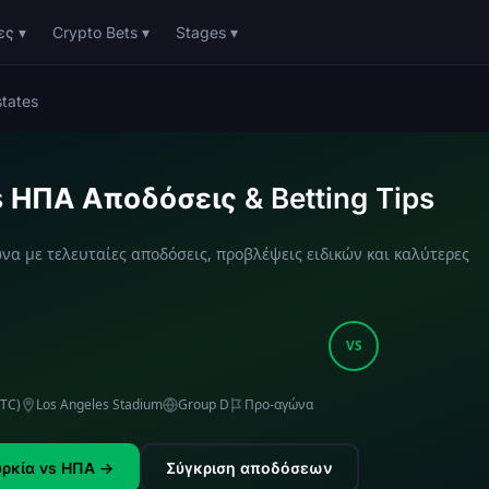
ες ▾
Crypto Bets ▾
Stages ▾
states
s ΗΠΑ Αποδόσεις & Betting Tips
α με τελευταίες αποδόσεις, προβλέψεις ειδικών και καλύτερες
VS
UTC)
Los Angeles Stadium
Group D
Προ-αγώνα
υρκία vs ΗΠΑ →
Σύγκριση αποδόσεων