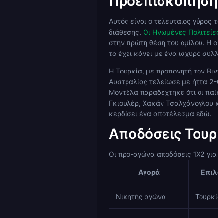
Προεπισκόπηση 
Αυτός είναι ο τελευταίος γύρος
διάθεσης.
Οι Ηνωμένες Πολιτείες
στην πρώτη θέση του ομίλου. Η ο
το έχει κάνει με ένα ισχυρό συλ
Η Τουρκία, με προπονητή τον Βιν
Αυστραλίας τελείωσε με ήττα 2-
Μοντέλα παραδέχτηκε ότι οι παί
Γκιουλέρ, Χακάν Τσαλχάνογλου κα
κερδίσει ένα αποτέλεσμα εδώ.
Αποδόσεις Τουρ
Οι προ-αγώνα αποδόσεις 1Χ2 για 
Αγορά
Επιλ
Νικητής αγώνα
Τουρκί