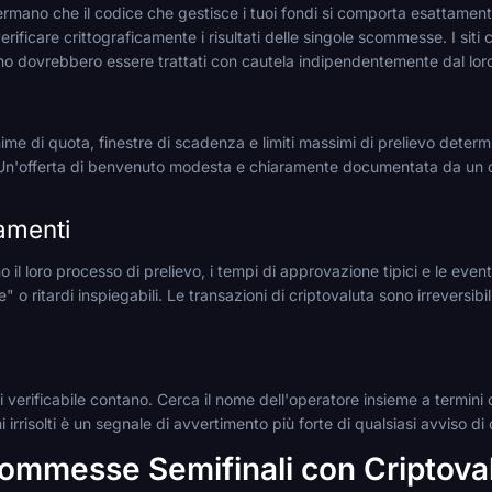
fermano che il codice che gestisce i tuoi fondi si comporta esattamen
erificare crittograficamente i risultati delle singole scommesse. I si
fanno dovrebbero essere trattati con cautela indipendentemente dal lor
ime di quota, finestre di scadenza e limiti massimi di prelievo determ
. Un'offerta di benvenuto modesta e chiaramente documentata da un op
amenti
 il loro processo di prelievo, i tempi di approvazione tipici e le even
o ritardi inspiegabili. Le transazioni di criptovaluta sono irreversibili; 
mi verificabile contano. Cerca il nome dell'operatore insieme a termi
 irrisolti è un segnale di avvertimento più forte di qualsiasi avviso di
Scommesse Semifinali con Criptoval