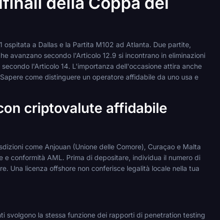
inali della Coppa del
 ospitata a Dallas e la Partita M102 ad Atlanta. Due partite,
ti che avanzano secondo l'Articolo 12.9 si incontrano in eliminazioni
 secondo l'Articolo 14. L'importanza dell'occasione attira anche
 Sapere come distinguere un operatore affidabile da uno usa e
on criptovalute affidabile
isdizioni come Anjouan (Unione delle Comore), Curaçao e Malta
ie e conformità AML. Prima di depositare, individua il numero di
re. Una licenza offshore non conferisce legalità locale nella tua
nti svolgono la stessa funzione dei rapporti di penetration testing