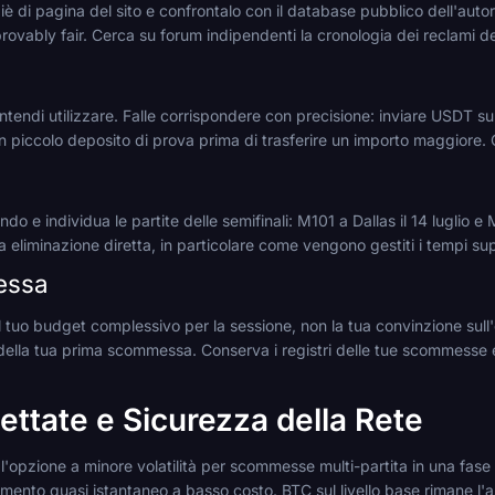
piè di pagina del sito e confrontalo con il database pubblico dell'auto
provably fair. Cerca su forum indipendenti la cronologia dei reclami de
intendi utilizzare. Falle corrispondere con precisione: inviare USDT 
n piccolo deposito di prova prima di trasferire un importo maggiore. C
e individua le partite delle semifinali: M101 a Dallas il 14 luglio e M1
 a eliminazione diretta, in particolare come vengono gestiti i tempi sup
essa
il tuo budget complessivo per la sessione, non la tua convinzione sull'es
della tua prima scommessa. Conserva i registri delle tue scommesse e d
ettate e Sicurezza della Rete
opzione a minore volatilità per scommesse multi-partita in una fase 
lamento quasi istantaneo a basso costo. BTC sul livello base rimane