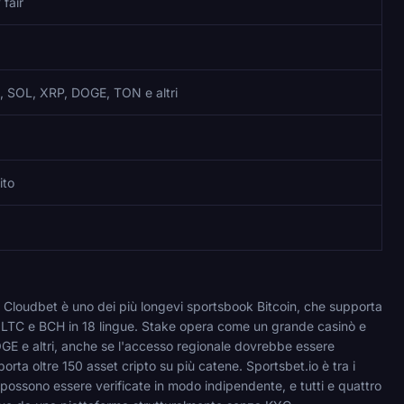
 fair
, SOL, XRP, DOGE, TON e altri
ito
. Cloudbet è uno dei più longevi sportsbook Bitcoin, che supporta
 LTC e BCH in 18 lingue. Stake opera come un grande casinò e
E e altri, anche se l'accesso regionale dovrebbe essere
orta oltre 150 asset cripto su più catene. Sportsbet.io è tra i
e possono essere verificate in modo indipendente, e tutti e quattro