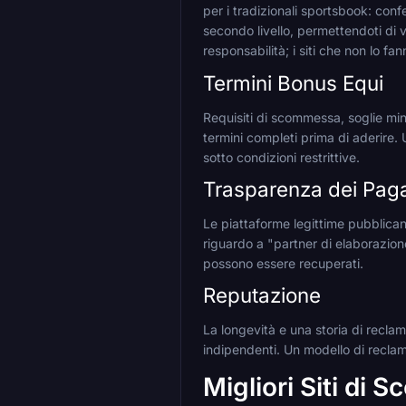
per i tradizionali sportsbook: con
secondo livello, permettendoti di v
responsabilità; i siti che non lo 
Termini Bonus Equi
Requisiti di scommessa, soglie min
termini completi prima di aderire
sotto condizioni restrittive.
Trasparenza dei Pag
Le piattaforme legittime pubblicano
riguardo a "partner di elaborazione" 
possono essere recuperati.
Reputazione
La longevità e una storia di recla
indipendenti. Un modello di reclami
Migliori Siti di 