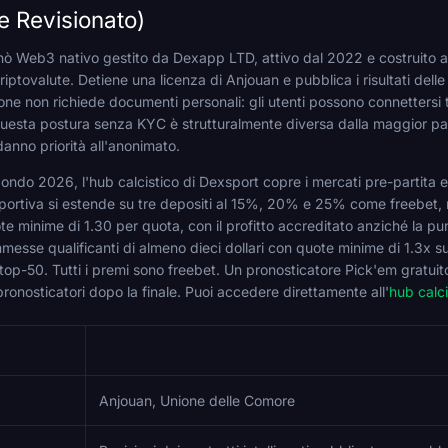
e Revisionato)
ò Web3 nativo gestito da Dexapp LTD, attivo dal 2022 e costruito atto
ptovalute. Detiene una licenza di Anjouan e pubblica i risultati delle re
razione non richiede documenti personali: gli utenti possono connette
esta postura senza KYC è strutturalmente diversa dalla maggior parte
danno priorità all'anonimato.
Mondo 2026, l'hub calcistico di Dexsport copre i mercati pre-partita 
portiva si estende su tre depositi al 15%, 20% e 25% come freebet, ri
e minime di 1.30 per quota, con il profitto accreditato anziché la pun
se qualificanti di almeno dieci dollari con quote minime di 1.3x sul
top-50. Tutti i premi sono freebet. Un pronosticatore Pick'em gratui
pronosticatori dopo la finale. Puoi accedere direttamente all'
hub calc
Anjouan, Unione delle Comore