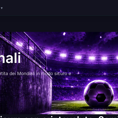
 ▾
nali
tita dei Mondiali in modo sicuro e