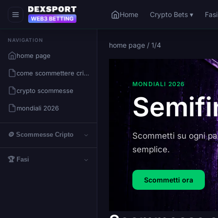
Home
Crypto Bets ▾
Fasi
NAVIGATION
home page
/
1/4
home page
come scommettere criptovalute
MONDIALI 2026
crypto scommesse
Semifi
mondiali 2026
🪙 Scommesse Cripto
Scommetti su ogni par
semplice.
🏆 Fasi
Scommetti ora