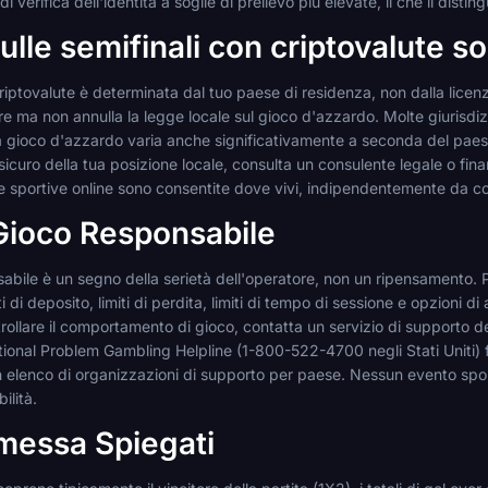
 verifica dell'identità a soglie di prelievo più elevate, il che li dis
le semifinali con criptovalute son
riptovalute è determinata dal tuo paese di residenza, non dalla lice
e ma non annulla la legge locale sul gioco d'azzardo. Molte giurisdizio
da gioco d'azzardo varia anche significativamente a seconda del paese
icuro della tua posizione locale, consulta un consulente legale o fina
 sportive online sono consentite dove vivi, indipendentemente da c
 Gioco Responsabile
onsabile è un segno della serietà dell'operatore, non un ripensamento
ti di deposito, limiti di perdita, limiti di tempo di sessione e opzioni
controllare il comportamento di gioco, contatta un servizio di suppo
ional Problem Gambling Helpline (1-800-522-4700 negli Stati Uniti)
lenco di organizzazioni di supporto per paese. Nessun evento sport
ilità.
messa Spiegati