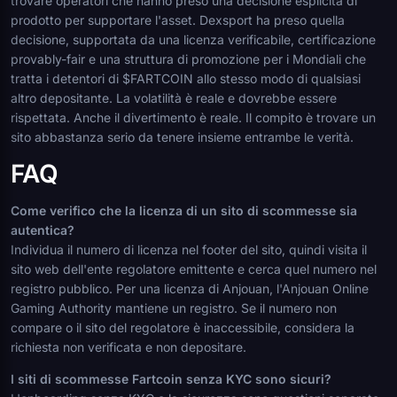
trovare operatori che hanno preso una decisione esplicita di
prodotto per supportare l'asset. Dexsport ha preso quella
decisione, supportata da una licenza verificabile, certificazione
provably-fair e una struttura di promozione per i Mondiali che
tratta i detentori di $FARTCOIN allo stesso modo di qualsiasi
altro depositante. La volatilità è reale e dovrebbe essere
rispettata. Anche il divertimento è reale. Il compito è trovare un
sito abbastanza serio da tenere insieme entrambe le verità.
FAQ
Come verifico che la licenza di un sito di scommesse sia
autentica?
Individua il numero di licenza nel footer del sito, quindi visita il
sito web dell'ente regolatore emittente e cerca quel numero nel
registro pubblico. Per una licenza di Anjouan, l'Anjouan Online
Gaming Authority mantiene un registro. Se il numero non
compare o il sito del regolatore è inaccessibile, considera la
richiesta non verificata e non depositare.
I siti di scommesse Fartcoin senza KYC sono sicuri?