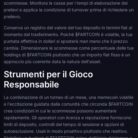
scommesse. Monitora la cassa per i tempi di elaborazione dei
prelievi e applica la condizione di turnover prima di richiedere un
prelievo.
Conserva un registro del valore del tuo deposito in termini fiat al
momento del trasferimento. Poiché $FARTCOIN è volatile, la tua
puntata effettiva in dollari si sposterà man mano che il prezzo
cambia. Dimensionare le scommesse come percentuale delle tue
holdings di $FARTCOIN piuttosto che un importo fiat fisso è un
approccio più coerente data la natura dell'asset.
Strumenti per il Gioco
Responsabile
La combinazione di un torneo di un mese, una memecoin volatile
e l'eccitazione guidata dalla comunità che circonda $FARTCOIN
crea condizioni in cui le scommesse possono aumentare
rapidamente. Gli operatori con licenza e reputazione forniscono
limiti di deposito, controlli del tempo di sessione e opzioni di
autoesclusione. Usali in modo proattivo piuttosto che reattivo.
Stabilisci un budget di $FARTCOIN prima dell'inizio del torneo e