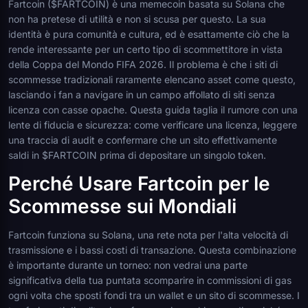
Fartcoin ($FARTCOIN) è una memecoin basata su Solana che
non ha pretese di utilità e non si scusa per questo. La sua
identità è pura comunità e cultura, ed è esattamente ciò che la
rende interessante per un certo tipo di scommettitore in vista
della Coppa del Mondo FIFA 2026. Il problema è che i siti di
scommesse tradizionali raramente elencano asset come questo,
lasciando i fan a navigare in un campo affollato di siti senza
licenza con casse opache. Questa guida taglia il rumore con una
lente di fiducia e sicurezza: come verificare una licenza, leggere
una traccia di audit e confermare che un sito effettivamente
saldi in $FARTCOIN prima di depositare un singolo token.
Perché Usare Fartcoin per le
Scommesse sui Mondiali
Fartcoin funziona su Solana, una rete nota per l'alta velocità di
trasmissione e i bassi costi di transazione. Questa combinazione
è importante durante un torneo: non vedrai una parte
significativa della tua puntata scomparire in commissioni di gas
ogni volta che sposti fondi tra un wallet e un sito di scommesse. I