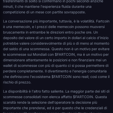
trasferimenti di solito si confermano in pochi secondi anziché
minuti, il che mantiene l'esperienza fluida durante una
competizione di un mese con partite sovrapposte.
La conversazione più importante, tuttavia, è la volatilità. Fartcoin
è una memecoin, e i prezzi delle memecoin possono muoversi
bruscamente in entrambe le direzioni entro poche ore. Un
deposito del valore di un certo importo in dollari al calcio d'inizio
potrebbe valere considerevolmente di più o di meno al momento
del saldo di una scommessa. Questo non è un motivo per evitare
le scommesse sui Mondiali con $FARTCOIN, ma è un motivo per
dimensionare attentamente le posizioni e non finanziare mai un
wallet di scommesse con più di quanto ci si possa permettere di
perdere completamente. Il divertimento e l'energia comunitaria
che definiscono l'ecosistema $FARTCOIN sono reali; così come il
rischio di prezzo.
La disponibilità è l'altro fatto saliente. La maggior parte dei siti di
scommesse consolidati non elenca affatto $FARTCOIN. Questa
scarsità rende la selezione dell'operatore la decisione più
importante che prenderai, ed è per questo che le credenziali di