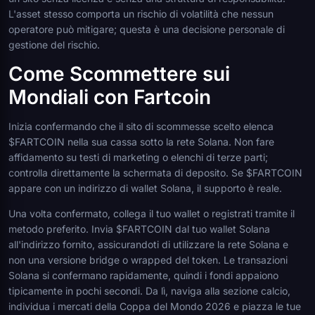
L'asset stesso comporta un rischio di volatilità che nessun
operatore può mitigare; questa è una decisione personale di
gestione del rischio.
Come Scommettere sui
Mondiali con Fartcoin
Inizia confermando che il sito di scommesse scelto elenca
$FARTCOIN nella sua cassa sotto la rete Solana. Non fare
affidamento su testi di marketing o elenchi di terze parti;
controlla direttamente la schermata di deposito. Se $FARTCOIN
appare con un indirizzo di wallet Solana, il supporto è reale.
Una volta confermato, collega il tuo wallet o registrati tramite il
metodo preferito. Invia $FARTCOIN dal tuo wallet Solana
all'indirizzo fornito, assicurandoti di utilizzare la rete Solana e
non una versione bridge o wrapped del token. Le transazioni
Solana si confermano rapidamente, quindi i fondi appaiono
tipicamente in pochi secondi. Da lì, naviga alla sezione calcio,
individua i mercati della Coppa del Mondo 2026 e piazza le tue