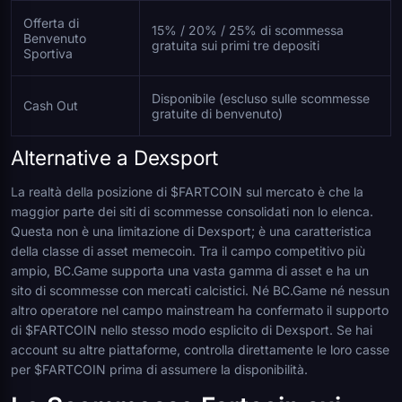
Offerta di
15% / 20% / 25% di scommessa
Benvenuto
gratuita sui primi tre depositi
Sportiva
Disponibile (escluso sulle scommesse
Cash Out
gratuite di benvenuto)
Alternative a Dexsport
La realtà della posizione di $FARTCOIN sul mercato è che la
maggior parte dei siti di scommesse consolidati non lo elenca.
Questa non è una limitazione di Dexsport; è una caratteristica
della classe di asset memecoin. Tra il campo competitivo più
ampio, BC.Game supporta una vasta gamma di asset e ha un
sito di scommesse con mercati calcistici. Né BC.Game né nessun
altro operatore nel campo mainstream ha confermato il supporto
di $FARTCOIN nello stesso modo esplicito di Dexsport. Se hai
account su altre piattaforme, controlla direttamente le loro casse
per $FARTCOIN prima di assumere la disponibilità.