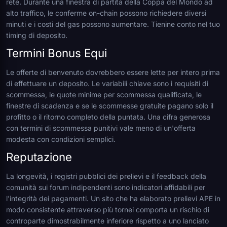
rete. Durante una finestra di partita della Coppa del Mondo ad
alto traffico, le conferme on-chain possono richiedere diversi
minuti e i costi del gas possono aumentare. Tienine conto nel tuo
timing di deposito.
Termini Bonus Equi
Le offerte di benvenuto dovrebbero essere lette per intero prima
di effettuare un deposito. Le variabili chiave sono i requisiti di
scommessa, le quote minime per scommessa qualificata, le
finestre di scadenza e se le scommesse gratuite pagano solo il
profitto o il ritorno completo della puntata. Una cifra generosa
con termini di scommessa punitivi vale meno di un'offerta
modesta con condizioni semplici.
Reputazione
La longevità, i registri pubblici dei prelievi e il feedback della
comunità sui forum indipendenti sono indicatori affidabili per
l'integrità dei pagamenti. Un sito che ha elaborato prelievi APE in
modo consistente attraverso più tornei comporta un rischio di
controparte dimostrabilmente inferiore rispetto a uno lanciato