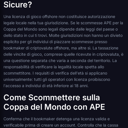
Sicure?
Una licenza di gioco offshore non costituisce autorizzazione
legale locale nella tua giurisdizione. Se le scommesse APE per la
Coppa del Mondo sono legali dipende dalle leggi del paese o
dello stato in cui ti trovi. Molte giurisdizioni non hanno un divieto
esplicito per gli individui di piazzare scommesse presso
bookmaker di criptovalute offshore, ma altre sì. La tassazione
delle vincite di gioco, comprese quelle ricevute in criptovaluta, è
una questione separata che varia a seconda del territorio. La
responsabilità di verificare la legalità locale spetta allo
scommettitore. I requisiti di verifica dell'età si applicano
universalmente: tutti gli operatori con licenza proibiscono
l'accesso a individui di età inferiore ai 18 anni.
Come Scommettere sulla
Coppa del Mondo con APE
Conferma che il bookmaker detenga una licenza valida e
verificabile prima di creare un account. Controlla che la cassa