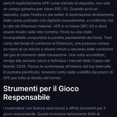
elenchi esplicitamente APE come metodo di deposito, non solo
un campo generico per token ERC-20. Quando avvii un
deposito, copia l'indirizzo del wallet di destinazione direttamente
dalla cassa piuttosto che digitarlo manualmente, e conferma che
la rete sia Ethereum mainnet. APE è un token ERC-20 e deve
essere inviato sulla rete corretta; l'invio su una chain
incompatibile comporterà la perdita permanente dei fondi. Tieni
conto dei tempi di conferma di Ethereum, che possono variare
da meno di un minuto a diversi minuti a seconda delle condizioni
del gas al momento della transazione. Una volta accreditati,
naviga alla sezione calcio e individua i mercati della Coppa del
Mondo 2026. Piazza le scommesse all'interno del tuo intervallo
di puntata pianificato, tenendo conto della volatilità dei prezzi di
APE per tutta la durata del torneo.
Strumenti per il Gioco
Responsabile
I bookmaker con licenza sono tenuti a offrire strumenti per il
gioco responsabile. Questi includono tipicamente limiti di