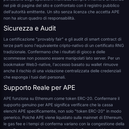
nel piè di pagina del sito e confrontalo con il registro pubblico
dell'autorità emittente. Un sito senza licenza che accetta APE
non ha alcun quadro di responsabilità.
Sicurezza e Audit
La certificazione "provably fair" e gli audit di smart contract di
terze parti sono l'equivalente cripto-nativo di un certificato RNG
tradizionale. Confermano che i risultati di gioco e delle
scommesse non possono essere manipolati lato server. Per un
bookmaker Web3-native, l'accesso basato su wallet rimuove
anche il rischio di una violazione centralizzata delle credenziali
che esponga i tuoi dati personali.
Supporto Reale per APE
APE funziona su Ethereum come token ERC-20. Confermare il
supporto genuino per APE significa verificare che la cassa
elenchi APE specificamente, non solo "token ERC-20" in modo
generico. Poiché APE viene liquidato sulla mainnet di Ethereum,
le gas fee e i tempi di conferma variano con la congestione della