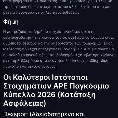
επιστροφή του πονταρίσματος. Ένας γενναιόδωρος τίτλος με
τιμωρητικούς όρους στοιχηματισμού αξίζει λιγότερο από μια
μέτρια προσφορά με απλές προϋποθέσεις.
Φήμη
Η μακροζωία, τα δημόσια αρχεία αναλήψεων και η
ανατροφοδότηση της κοινότητας σε ανεξάρτητα φόρουμ είναι
αξιόπιστοι δείκτες για την ακεραιότητα των πληρωμών. Ένας
ιστότοπος που έχει επεξεργαστεί αναλήψεις APE με συνέπεια
σε πολλά τουρνουά φέρει αποδεδειγμένα χαμηλότερο κίνδυνο
αντισυμβαλλομένου από έναν που ξεκίνησε τις εβδομάδες
πριν από ένα μεγάλο γεγονός.
Οι Καλύτεροι Ιστότοποι
Στοιχημάτων APE Παγκόσμιο
Κύπελλο 2026 (Κατάταξη
Ασφάλειας)
Dexsport (Αδειοδοτημένο και