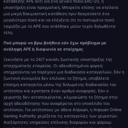
κατάθεσης APE αντί για ένα γενικό πεδίο ERC-20, η
υποστήριξη είναι πραγματική. Μπορείτε επίσης να στείλετε
μια μικρή δοκιμαστική κατάθεση πριν δεσμεύσετε ένα
μεγαλύτερο ποσό και να ελέγξετε ότι το πιστωμένο ποσό
ταιριάζει με το APE που στάλθηκε μείον τυχόν δηλωθέντα
τέλη.
Πού μπορώ να βρω βοήθεια εάν έχω πρόβλημα με
ανάληψη APE ή διαφωνία σε στοίχημα;
Ξεκινήστε με το 24/7 κανάλι ζωντανής υποστήριξης της
στοιχηματικής εταιρείας. Οι αδειοδοτημένοι φορείς
υποχρεούνται να παρέχουν μια διαδικασία καταγγελιών. Εάν η
ζωντανή συνομιλία δεν επιλύσει το ζήτημα, υποβάλετε
επίσημη καταγγελία μέσω της δηλωμένης διαδικασίας του
ιστότοπου και κρατήστε έναν αριθμό αναφοράς. Εάν ο
χειριστής δεν ανταποκρίνεται, κλιμακώστε το ζήτημα στην
αρχή αδειοδότησης που αναφέρεται στο υποσέλιδο του
ιστότοπου. Για ιστότοπους με άδεια Anjouan, η Anjouan Online
Gaming Authority χειρίζεται τις καταγγελίες των χειριστών.
Ανεξάρτητες υπηρεσίες επίλυσης διαφορών και φόρουμ