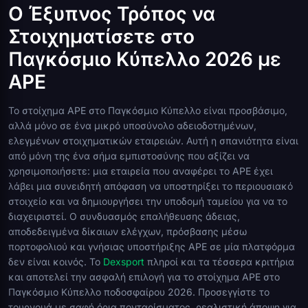
Ο Έξυπνος Τρόπος να
Στοιχηματίσετε στο
Παγκόσμιο Κύπελλο 2026 με
APE
Το στοίχημα APE στο Παγκόσμιο Κύπελλο είναι προσβάσιμο,
αλλά μόνο σε ένα μικρό υποσύνολο αδειοδοτημένων,
ελεγμένων στοιχηματικών εταιρειών. Αυτή η σπανιότητα είναι
από μόνη της ένα σήμα εμπιστοσύνης που αξίζει να
χρησιμοποιήσετε: μια εταιρεία που αναφέρει το APE έχει
λάβει μια συνειδητή απόφαση να υποστηρίξει το περιουσιακό
στοιχείο και να δημιουργήσει την υποδομή ταμείου για να το
διαχειριστεί. Ο συνδυασμός επαλήθευσης άδειας,
αποδεδειγμένα δίκαιων ελέγχων, πρόσβασης μέσω
πορτοφολιού και γνήσιας υποστήριξης APE σε μία πλατφόρμα
δεν είναι κοινός. Το
Dexsport
πληροί και τα τέσσερα κριτήρια
και αποτελεί την ασφαλή επιλογή για το στοίχημα APE στο
Παγκόσμιο Κύπελλο ποδοσφαίρου 2026. Προσεγγίστε το
τουρνουά με σαφή όρια πονταρίσματος, ρεαλιστική άποψη για