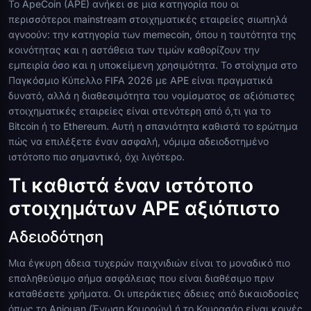
Το ApeCoin (APE) ανήκει σε μια κατηγορία που οι
περισσότεροι mainstream στοιχηματικές εταιρείες σιωπηλά
αγνοούν: την κατηγορία των memecoin, όπου η ταυτότητα της
κοινότητας και η αστάθεια των τιμών καθορίζουν την
εμπειρία όσο και η υποκείμενη χρησιμότητα. Το στοίχημα στο
Παγκόσμιο Κύπελλο FIFA 2026 με APE είναι πραγματικά
δυνατό, αλλά η διαθεσιμότητα του νομίσματος σε αξιόπιστες
στοιχηματικές εταιρείες είναι στενότερη από ό,τι για το
Bitcoin ή το Ethereum. Αυτή η σπανιότητα καθιστά το ερώτημα
πώς να επιλέξετε έναν ασφαλή, νόμιμα αδειοδοτημένο
ιστότοπο πιο σημαντικό, όχι λιγότερο.
Τι καθιστά έναν ιστότοπο
στοιχημάτων APE αξιόπιστο
Αδειοδότηση
Μια έγκυρη άδεια τυχερών παιχνιδιών είναι το μοναδικό πιο
επαληθεύσιμο σήμα ασφάλειας που είναι διαθέσιμο πριν
καταθέσετε χρήματα. Οι υπεράκτιες άδειες από δικαιοδοσίες
όπως το Anjouan (Ένωση Κομορών) ή το Κουρασάο είναι κοινές