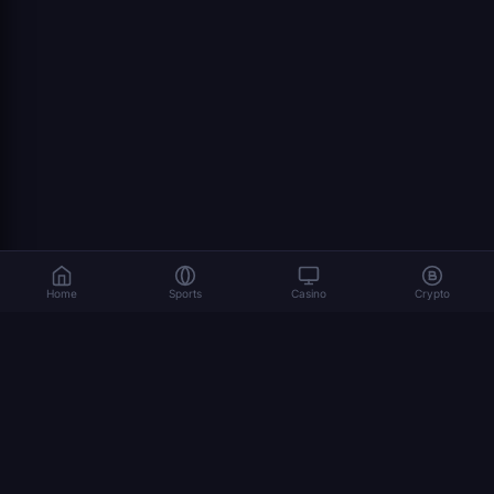
Home
Sports
Casino
Crypto
Ο τζόγος ενέχει κινδύνους. Παίξτε υπεύθυνα. 18+
© 2026 Dexsport. Με την επιφύλαξη παντός δικαιώματος.
ΠΛΟΉΓΗΣΗ