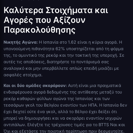
Καλύτερα Στοιχήματα και
Αγορές που Αξίζουν
Παρακολούθησης
Νικητής Αγώνα:
Η Ισπανία στο 1.62 είναι η κύρια αγορά. Η
υπονοούμενη πιθανότητα 62% υποστηρίζεται από τη φόρμα
της, το αμυντικό της ρεκόρ και την τακτική της υπεροχή. Σε
αυτές τις αποδόσεις, διατηρήστε το ποντάρισμά σας
αναλογικό και μην υπερβάλλετε απλώς επειδή μοιάζει με
ασφαλές στοίχημα.
Και οι δύο ομάδες σκοράρουν:
Αυτή είναι μια πραγματικά
ενδιαφέρουσα αγορά δεδομένης της αντίθεσης μεταξύ του
ρεκόρ καθαρών φύλλων αγώνα της Ισπανίας και των
τεσσάρων γκολ του Βελγίου εναντίον των ΗΠΑ. Η Ισπανία δεν
έχει δεχτεί ούτε ένα γκολ, αλλά το Βέλγιο έχει δείξει ότι
μπορεί να δημιουργήσει και να σκοράρει εναντίον ισχυρών
αντιπάλων. Ελέγξτε τις τρέχουσες τιμές για το BTTS Ναι και
Όχι και εξετάστε την ποιοτική περίπτωση πριν δεσμευτείτε.