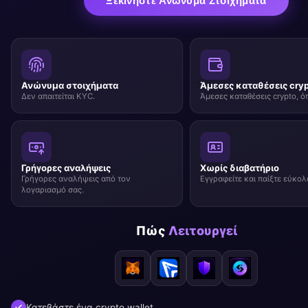
Ξεκινήστε Ανώνυμα Στοιχήματα
Ανώνυμα στοιχήματα
Άμεσες καταθέσεις cry
Δεν απαιτείται KYC.
Άμεσες καταθέσεις crypto, ό
Γρήγορες αναλήψεις
Χωρίς διαβατήριο
Γρήγορες αναλήψεις από τον
Εγγραφείτε και παίξτε εύκολ
λογαριασμό σας.
Πώς
Λειτουργεί
Κατεβάστε ένα crypto wallet