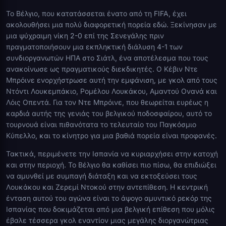
Το Βέλγιο, που κατατάσσεται ένατο από τη FIFA, έχει
ακολουθήσει μια πολύ διαφορετική πορεία εδώ. Ξεκίνησαν με
μια ψύχραιμη νίκη 2-0 επί της Σενεγάλης πριν
πραγματοποιήσουν μια εκπληκτική διάλυση 4-1 των
συνδιοργανωτών ΗΠΑ στο Σιάτλ, ένα αποτέλεσμα που τους
ανακοίνωσε ως πραγματικούς διεκδικητές. Ο Κέβιν Ντε
Μπρόινε ενορχήστρωσε αυτή την εμφάνιση, με γκολ από τους
Ντόντι Λουκεμπάκιο, Ρομέλου Λουκάκου, Αμαντού Ονανά και
Λόις Οπεντά. Για τον Ντε Μπρόινε, που θεωρείται ευρέως η
καρδιά αυτής της γενιάς του βελγικού ποδοσφαίρου, αυτό το
τουρνουά είναι πιθανότατα το τελευταίο του Παγκόσμιο
Κύπελλο, και το κίνητρο για μια βαθιά πορεία είναι προφανές.
Τακτικά, περιμένετε την Ισπανία να κυριαρχήσει στην κατοχή
και στην περιοχή. Το Βέλγιο θα καθίσει πιο πίσω, θα επιδιώξει
να αμυνθεί με συμπαγή διάταξη και να εκτοξεύσει τους
Λουκάκου και Ζερεμί Ντοκού στην αντεπίθεση. Η κεντρική
ένταση αυτού του αγώνα είναι το άψογο αμυντικό ρεκόρ της
Ισπανίας που δοκιμάζεται από μια βελγική επίθεση που μόλις
έβαλε τέσσερα γκολ εναντίον μιας μεγάλης διοργανώτριας