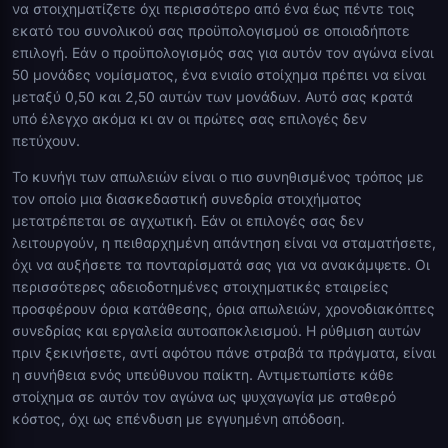
να στοιχηματίζετε όχι περισσότερο από ένα έως πέντε τοις
εκατό του συνολικού σας προϋπολογισμού σε οποιαδήποτε
επιλογή. Εάν ο προϋπολογισμός σας για αυτόν τον αγώνα είναι
50 μονάδες νομίσματος, ένα ενιαίο στοίχημα πρέπει να είναι
μεταξύ 0,50 και 2,50 αυτών των μονάδων. Αυτό σας κρατά
υπό έλεγχο ακόμα κι αν οι πρώτες σας επιλογές δεν
πετύχουν.
Το κυνήγι των απωλειών είναι ο πιο συνηθισμένος τρόπος με
τον οποίο μια διασκεδαστική συνεδρία στοιχήματος
μετατρέπεται σε αγχωτική. Εάν οι επιλογές σας δεν
λειτουργούν, η πειθαρχημένη απάντηση είναι να σταματήσετε,
όχι να αυξήσετε τα πονταρίσματά σας για να ανακάμψετε. Οι
περισσότερες αδειοδοτημένες στοιχηματικές εταιρείες
προσφέρουν όρια κατάθεσης, όρια απωλειών, χρονοδιακόπτες
συνεδρίας και εργαλεία αυτοαποκλεισμού. Η ρύθμιση αυτών
πριν ξεκινήσετε, αντί αφότου πάνε στραβά τα πράγματα, είναι
η συνήθεια ενός υπεύθυνου παίκτη. Αντιμετωπίστε κάθε
στοίχημα σε αυτόν τον αγώνα ως ψυχαγωγία με σταθερό
κόστος, όχι ως επένδυση με εγγυημένη απόδοση.