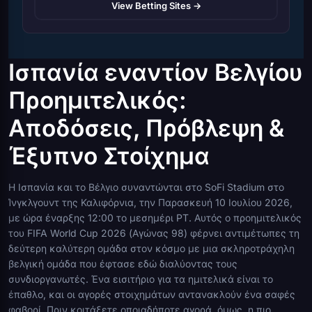
View Betting Sites →
Ισπανία εναντίον Βελγίου
Προημιτελικός:
Αποδόσεις, Πρόβλεψη &
Έξυπνο Στοίχημα
Η Ισπανία και το Βέλγιο συναντώνται στο SoFi Stadium στο
Ίνγκλγουντ της Καλιφόρνια, την Παρασκευή 10 Ιουλίου 2026,
με ώρα έναρξης 12:00 το μεσημέρι PT. Αυτός ο προημιτελικός
του FIFA World Cup 2026 (Αγώνας 98) φέρνει αντιμέτωπες τη
δεύτερη καλύτερη ομάδα στον κόσμο με μια σκληροτράχηλη
βελγική ομάδα που έφτασε εδώ διαλύοντας τους
συνδιοργανωτές. Ένα εισιτήριο για τα ημιτελικά είναι το
έπαθλο, και οι αγορές στοιχημάτων αντανακλούν ένα σαφές
φαβορί. Πριν κοιτάξετε οποιαδήποτε αγορά, όμως, η πιο