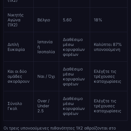
(1Χ2)
Νικητής
Αγώνα
Βέλγιο
5.60
18%
(1Χ2)
Διαθέσιμο
Ισπανία
Διπλή
μέσω
Καλύπτει 87%
ή
Ευκαιρία
κορυφαίων
υπονοούμενη
Ισοπαλία
φορέων
Διαθέσιμο
Και οι δύο
Ελέγξτε τις
μέσω
ομάδες
Ναι / Όχι
τρέχουσες
κορυφαίων
σκοράρουν
καταχωρίσεις
φορέων
Διαθέσιμο
Over /
Ελέγξτε τις
Σύνολο
μέσω
Under
τρέχουσες
Γκολ
κορυφαίων
2.5
καταχωρίσεις
φορέων
Οι τρεις υπονοούμενες πιθανότητες 1Χ2 αθροίζονται στο