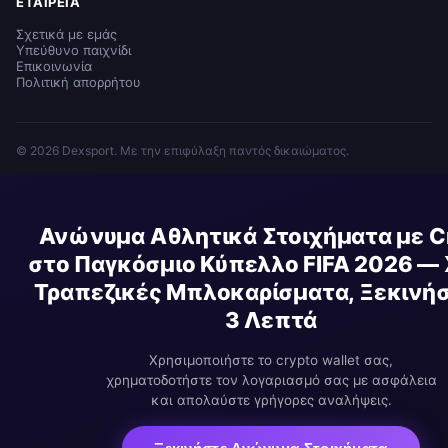
ΕΤΑΙΡΕΊΑ
Σχετικά με εμάς
Υπεύθυνο παιχνίδι
Επικοινωνία
Πολιτική απορρήτου
© 2026 Dexsport. Με την επιφύλαξη παντός δικαιώματος.
Ανώνυμα Αθλητικά Στοιχήματα με C
στο Παγκόσμιο Κύπελλο FIFA 2026 —
Τραπεζικές Μπλοκαρίσματα, Ξεκινήσ
3 Λεπτά
Χρησιμοποιήστε το crypto wallet σας,
χρηματοδοτήστε τον λογαριασμό σας με ασφάλεια
και απολαύστε γρήγορες αναλήψεις.