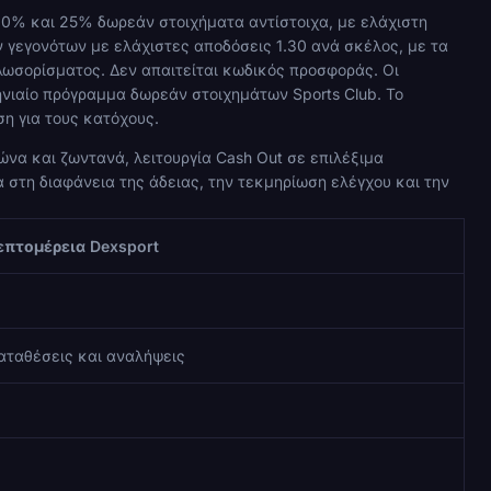
20% και 25% δωρεάν στοιχήματα αντίστοιχα, με ελάχιστη
 γεγονότων με ελάχιστες αποδόσεις 1.30 ανά σκέλος, με τα
λωσορίσματος. Δεν απαιτείται κωδικός προσφοράς. Οι
νιαίο πρόγραμμα δωρεάν στοιχημάτων Sports Club. Το
η για τους κατόχους.
να και ζωντανά, λειτουργία Cash Out σε επιλέξιμα
 στη διαφάνεια της άδειας, την τεκμηρίωση ελέγχου και την
επτομέρεια Dexsport
καταθέσεις και αναλήψεις