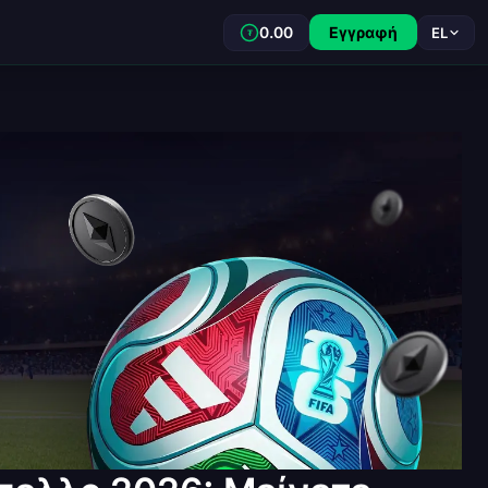
0.00
Εγγραφή
EL
₮