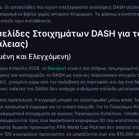
ία. Οι ιστοσελίδες που έχουν επεξεργαστεί αναλήψεις DASH αξιό
σαρισμένα βιβλία χωρίς ιστορικό πληρωμών. Τα φόρουμ κοινότητα
ευτείτε πριν καταθέσετε.
σελίδες Στοιχημάτων DASH για 
λειας)
μένη και Ελεγχόμενη)
σμιο Κύπελλο 2026, το
Dexsport
είναι η πιο πλήρως τεκμηριωμένη 
ήσεις και καταχωρίζει το DASH ως εγγενές περιουσιακό στοιχείο 
b3, χτισμένη γύρω από την πρόσβαση σε πορτοφόλι και όχι ένα fi
 τους παίκτες του DASH: δεν υπάρχει ενδιάμεσο επίπεδο μετατροπ
πό προεπιλογή. Η εγγραφή μπορεί να ολοκληρωθεί μέσω email, Te
ι προσωπικά έγγραφα για το τυπικό παιχνίδι. Για το Παγκόσμιο Κ
ροκριματικά στοιχήματα σε αγώνες Παγκοσμίου Κυπέλλου, τοποθε
υσσωρεύονται προς ένα leaderboard κορυφαίων 50 που κατατάσσε
στός δωρεάν προγνώστης FIFA World Cup Pick'em δεν απαιτεί στ
 100 κορυφαίους προγνώστες να μοιράζονται έως και $10.000 σε