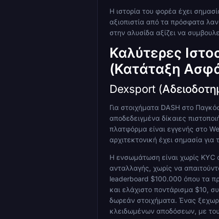
Η ιστορία του φορέα έχει σημασ
αξιοπιστία από τα πρόσφατα λαν
στην αλυσίδα αξίζει να συμβουλ
Καλύτερες Ιστο
(Κατάταξη Ασφά
Dexsport (Αδειοδοτη
Για στοιχήματα DASH στο Παγκό
αποδεδειγμένα δίκαιες πιστοποι
πλατφόρμα είναι εγγενής στο We
αρχιτεκτονική έχει σημασία για
Η ενσωμάτωση είναι χωρίς KYC α
ανταλλαγής, χωρίς να απαιτούντα
leaderboard $100.000 όπου τα π
και ελάχιστο ποντάρισμα $10, σ
δωρεάν στοιχήματα. Ένας ξεχωρι
κλειδωμένων αποδόσεων, με τους