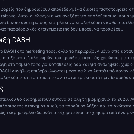
 φορείς που δημοσιεύουν αποδεδειγμένα δίκαιες πιστοποιήσεις στ
ρίτους. Αυτοί οι έλεγχοι είναι ανεξάρτητα επαληθεύσιμοι και ση
ένα δίκαιο σύστημα σας επιτρέπει να επαληθεύσετε κάθε αποτέλε
νας παραδοσιακός στοιχηματιστής δεν μπορεί να προσφέρει.
ριξη DASH
ο DASH στο marketing τους, αλλά το περιορίζουν μόνο στις καταθ
υ επεξεργαστή πληρωμών που προσθέτει κρυφές χρεώσεις μετατρο
ογή στο ταμείο τόσο για καταθέσεις όσο και για αναλήψεις, χωρί
DASH συνήθως επιβεβαιώνονται μέσα σε λίγα λεπτά υπό κανονικές
ληθεύστε ότι το ταμείο το αντικατοπτρίζει αυτό πριν δεσμεύσετ
υς
πέλλου θα διαφημιστούν έντονα σε όλη τη βιομηχανία το 2026. Α
πλασιαστές στοιχηματισμού, τα παράθυρα λήξης και τα ανώτατα 
φώς τεκμηριωμένο δωρεάν στοίχημα είναι πιο χρήσιμο από ένα με