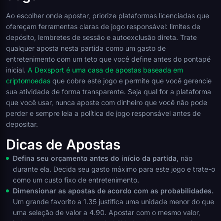
Ao escolher onde apostar, priorize plataformas licenciadas que
ofereçam ferramentas claras de jogo responsável: limites de
depósito, lembretes de sessão e autoexclusão direta. Trate
qualquer aposta nesta partida como um gasto de
entretenimento com um teto que você define antes do pontapé
inicial.
A Dexsport é uma casa de apostas baseada em
criptomoedas
que cobre este jogo e permite que você gerencie
sua atividade de forma transparente. Seja qual for a plataforma
que você usar, nunca aposte com dinheiro que você não pode
perder e sempre leia a política de jogo responsável antes de
depositar.
Dicas de Apostas
Defina seu orçamento antes do início da partida
, não
durante ela. Decida seu gasto máximo para este jogo e trate-o
como um custo fixo de entretenimento.
Dimensionar as apostas de acordo com as probabilidades.
Um grande favorito a 1.35 justifica uma unidade menor do que
uma seleção de valor a 4.90. Apostar com o mesmo valor,