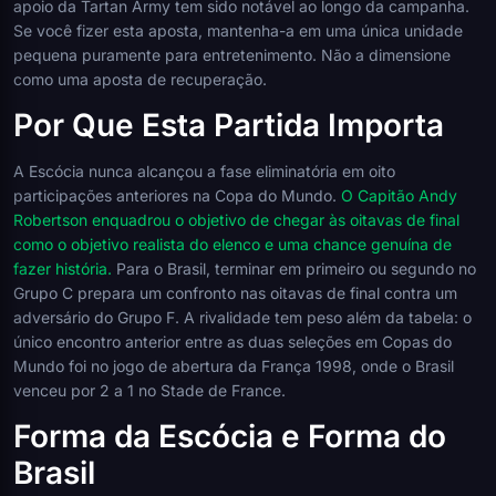
apoio da Tartan Army tem sido notável ao longo da campanha.
Se você fizer esta aposta, mantenha-a em uma única unidade
pequena puramente para entretenimento. Não a dimensione
como uma aposta de recuperação.
Por Que Esta Partida Importa
A Escócia nunca alcançou a fase eliminatória em oito
participações anteriores na Copa do Mundo.
O Capitão Andy
Robertson enquadrou o objetivo de chegar às oitavas de final
como o objetivo realista do elenco e uma chance genuína de
fazer história.
Para o Brasil, terminar em primeiro ou segundo no
Grupo C prepara um confronto nas oitavas de final contra um
adversário do Grupo F. A rivalidade tem peso além da tabela: o
único encontro anterior entre as duas seleções em Copas do
Mundo foi no jogo de abertura da França 1998, onde o Brasil
venceu por 2 a 1 no Stade de France.
Forma da Escócia e Forma do
Brasil