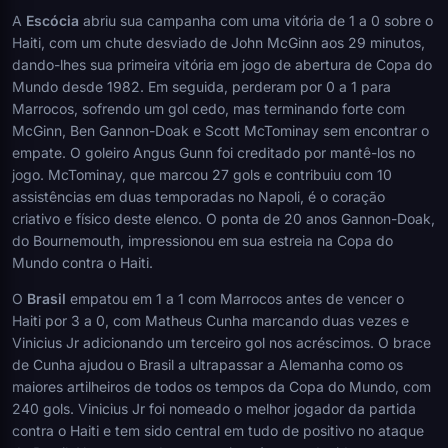
A
Escócia
abriu sua campanha com uma vitória de 1 a 0 sobre o
Haiti, com um chute desviado de John McGinn aos 29 minutos,
dando-lhes sua primeira vitória em jogo de abertura de Copa do
Mundo desde 1982. Em seguida, perderam por 0 a 1 para
Marrocos, sofrendo um gol cedo, mas terminando forte com
McGinn, Ben Gannon-Doak e Scott McTominay sem encontrar o
empate. O goleiro Angus Gunn foi creditado por mantê-los no
jogo. McTominay, que marcou 27 gols e contribuiu com 10
assistências em duas temporadas no Napoli, é o coração
criativo e físico deste elenco. O ponta de 20 anos Gannon-Doak,
do Bournemouth, impressionou em sua estreia na Copa do
Mundo contra o Haiti.
O
Brasil
empatou em 1 a 1 com Marrocos antes de vencer o
Haiti por 3 a 0, com Matheus Cunha marcando duas vezes e
Vinicius Jr adicionando um terceiro gol nos acréscimos. O brace
de Cunha ajudou o Brasil a ultrapassar a Alemanha como os
maiores artilheiros de todos os tempos da Copa do Mundo, com
240 gols. Vinicius Jr foi nomeado o melhor jogador da partida
contra o Haiti e tem sido central em tudo de positivo no ataque