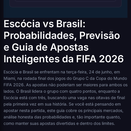
Escócia vs Brasil:
Probabilidades, Previsão
e Guia de Apostas
Inteligentes da FIFA 2026
Escócia e Brasil se enfrentam na terça-feira, 24 de junho, em
Miami, na rodada final dos jogos do Grupo C da Copa do Mundo
FIFA 2026. As apostas não poderiam ser maiores para ambos os
lados. O Brasil lidera o grupo com quatro pontos, enquanto a
Escócia está com três, buscando uma vaga nas oitavas de final
pela primeira vez em sua história. Se você está pensando em
apostar nesta partida, este guia cobre os principais mercados,
análise honesta das probabilidades e, tão importante quanto,
como manter suas apostas divertidas e dentro dos limites.