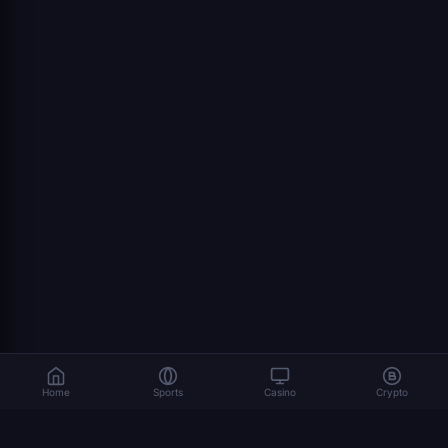
Home
Sports
Casino
Crypto