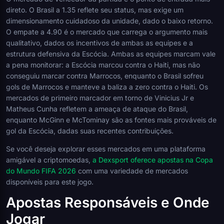
direto. O Brasil a 1.35 reflete seu status, mas exige um
dimensionamento cuidadoso da unidade, dado o baixo retorno.
O empate a 4.90 é o mercado que carrega o argumento mais
qualitativo, dados os incentivos de ambas as equipes e a
estrutura defensiva da Escócia. Ambas as equipes marcam vale
a pena monitorar: a Escócia marcou contra o Haiti, mas não
conseguiu marcar contra Marrocos, enquanto o Brasil sofreu
gols de Marrocos e manteve a baliza a zero contra o Haiti. Os
mercados de primeiro marcador em torno de Vinicius Jr e
Matheus Cunha refletem a ameaça de ataque do Brasil,
enquanto McGinn e McTominay são as fontes mais prováveis de
gol da Escócia, dadas suas recentes contribuições.
Se você deseja explorar esses mercados em uma plataforma
amigável a criptomoedas,
a Dexsport oferece apostas na Copa
do Mundo FIFA 2026
com uma variedade de mercados
disponíveis para este jogo.
Apostas Responsáveis e Onde
Jogar