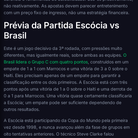
não reativamente. As apostas devem parecer entretenimento
com um preço fixo de ingresso, não uma estratégia financeira.
Prévia da Partida Escócia vs
Brasil
Este é um jogo decisivo da 3ª rodada, com pressões muito
diferentes, mas igualmente reais, sobre ambas as equipes.
O
Brasil lidera o Grupo C com quatro pontos
, construídos em um
empate de 1 a 1 com Marrocos e uma vitória de 3 a 0 sobre o
Haiti. Eles precisam apenas de um empate para garantir a
classificação entre os dois primeiros. A Escócia está com três
pontos após uma vitória de 1 a 0 sobre o Haiti e uma derrota de
0 a 1 para Marrocos. Uma vitória quase certamente classificaria
a Escócia; um empate pode ser suficiente dependendo de
outros resultados.
A Escócia está participando da Copa do Mundo pela primeira
vez desde 1998, e nunca avançou além da fase de grupos em
oito tentativas anteriores. O técnico Steve Clarke falou