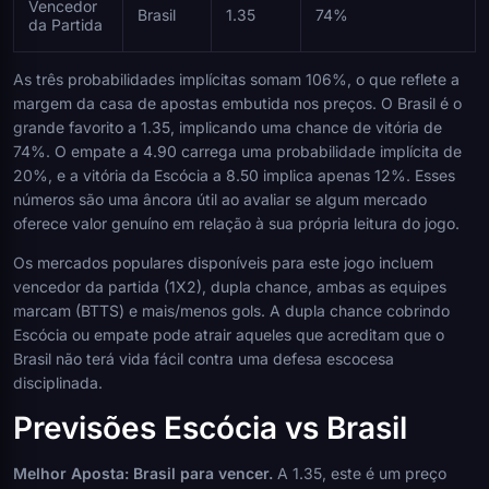
Vencedor
Brasil
1.35
74%
da Partida
As três probabilidades implícitas somam 106%, o que reflete a
margem da casa de apostas embutida nos preços. O Brasil é o
grande favorito a 1.35, implicando uma chance de vitória de
74%. O empate a 4.90 carrega uma probabilidade implícita de
20%, e a vitória da Escócia a 8.50 implica apenas 12%. Esses
números são uma âncora útil ao avaliar se algum mercado
oferece valor genuíno em relação à sua própria leitura do jogo.
Os mercados populares disponíveis para este jogo incluem
vencedor da partida (1X2), dupla chance, ambas as equipes
marcam (BTTS) e mais/menos gols. A dupla chance cobrindo
Escócia ou empate pode atrair aqueles que acreditam que o
Brasil não terá vida fácil contra uma defesa escocesa
disciplinada.
Previsões Escócia vs Brasil
Melhor Aposta: Brasil para vencer.
A 1.35, este é um preço