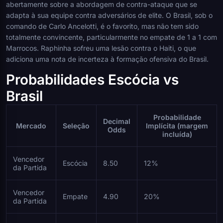
abertamente sobre a abordagem de contra-ataque que se
adapta à sua equipe contra adversários de elite. O Brasil, sob o
comando de Carlo Ancelotti, é o favorito, mas não tem sido
totalmente convincente, particularmente no empate de 1 a 1 com
Marrocos. Raphinha sofreu uma lesão contra o Haiti, o que
adiciona uma nota de incerteza à formação ofensiva do Brasil.
Probabilidades Escócia vs
Brasil
Probabilidade
Decimal
Mercado
Seleção
Implícita (margem
Odds
incluída)
Vencedor
Escócia
8.50
12%
da Partida
Vencedor
Empate
4.90
20%
da Partida