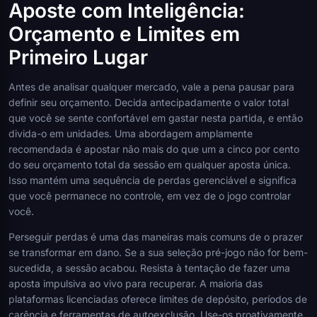
Aposte com Inteligência:
Orçamento e Limites em
Primeiro Lugar
Antes de analisar qualquer mercado, vale a pena pausar para
definir seu orçamento. Decida antecipadamente o valor total
que você se sente confortável em gastar nesta partida, e então
divida-o em unidades. Uma abordagem amplamente
recomendada é apostar não mais do que um a cinco por cento
do seu orçamento total da sessão em qualquer aposta única.
Isso mantém uma sequência de perdas gerenciável e significa
que você permanece no controle, em vez de o jogo controlar
você.
Perseguir perdas é uma das maneiras mais comuns de o prazer
se transformar em dano. Se a sua seleção pré-jogo não for bem-
sucedida, a sessão acabou. Resista à tentação de fazer uma
aposta impulsiva ao vivo para recuperar. A maioria das
plataformas licenciadas oferece limites de depósito, períodos de
carência e ferramentas de autoexclusão. Use-os proativamente,