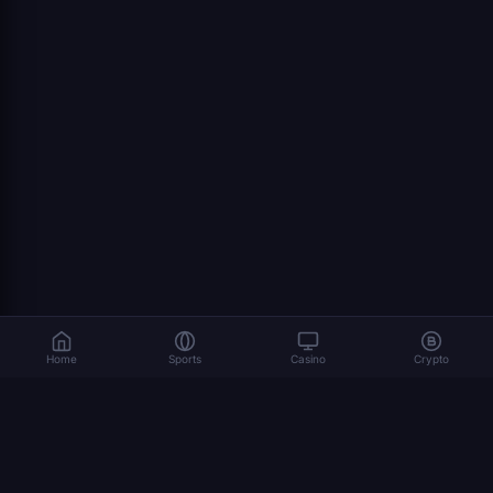
Home
Sports
Casino
Crypto
As apostas envolvem riscos. Jogue de forma responsável. 18+
© 2026 Dexsport. Todos os direitos reservados.