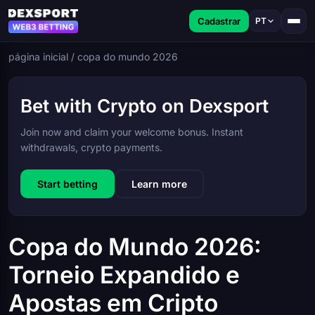
Cadastrar
PT
página inicial
/
copa do mundo 2026
Bet with Crypto on Dexsport
Join now and claim your welcome bonus. Instant
withdrawals, crypto payments.
Start betting
Learn more
Copa do Mundo 2026:
Torneio Expandido e
Apostas em Cripto