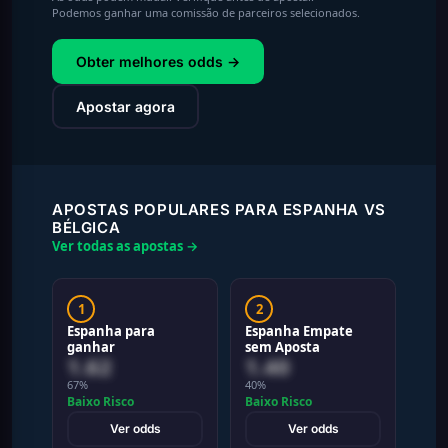
Podemos ganhar uma comissão de parceiros selecionados.
Obter melhores odds →
Apostar agora
APOSTAS POPULARES PARA ESPANHA VS
BÉLGICA
Ver todas as apostas →
1
2
Espanha para
Espanha Empate
ganhar
sem Aposta
1.62
1.40
67%
40%
Baixo Risco
Baixo Risco
Ver odds
Ver odds