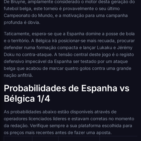
De Bruyne, amplamente considerado o motor desta geração do
futebol belga, este torneio é provavelmente o seu último
Campeonato do Mundo, e a motivação para uma campanha
profunda é óbvia.
Taticamente, espera-se que a Espanha domine a posse de bola
e o território. A Bélgica irá posicionar-se mais recuada, procurar
defender numa formação compacta e lançar Lukaku e Jérémy
Doku no contra-ataque. A tensão central deste jogo é o registo
defensivo impecável da Espanha ser testado por um ataque
belga que acabou de marcar quatro golos contra uma grande
nação anfitriã.
Probabilidades de Espanha vs
Bélgica 1/4
As probabilidades abaixo estão disponíveis através de
operadores licenciados líderes e estavam corretas no momento
da redação. Verifique sempre a sua plataforma escolhida para
os preços mais recentes antes de fazer uma aposta.