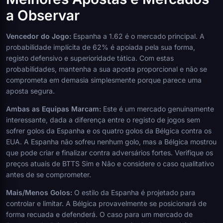
a Observar
Vencedor do Jogo:
Espanha a 1.62 é o mercado principal. A
probabilidade implícita de 62% é apoiada pela sua forma,
registo defensivo e superioridade tática. Com estas
probabilidades, mantenha a sua aposta proporcional e não se
comprometa em demasia simplesmente porque parece uma
aposta segura.
Ambas as Equipas Marcam:
Este é um mercado genuinamente
interessante, dada a diferença entre o registo de jogos sem
sofrer golos da Espanha e os quatro golos da Bélgica contra os
EUA. A Espanha não sofreu nenhum golo, mas a Bélgica mostrou
que pode criar e finalizar contra adversários fortes. Verifique os
preços atuais de BTTS Sim e Não e considere o caso qualitativo
antes de se comprometer.
Mais/Menos Golos:
O estilo da Espanha é projetado para
controlar e limitar. A Bélgica provavelmente se posicionará de
forma recuada e defenderá. O caso para um mercado de