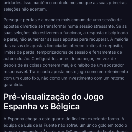
unidades. Isso mantém o controlo mesmo que as suas primeiras
seleções não acertem.
Perseguir perdas é a maneira mais comum de uma sessão de
apostas divertida se transformar numa sessão stressante. Se as
suas seleções não estiverem a funcionar, a resposta disciplinada
é parar, não aumentar as suas apostas para recuperar. A maioria
das casas de apostas licenciadas oferece limites de depósito,
limites de perda, temporizadores de sessão e ferramentas de
autoexclusão. Configurá-los antes de começar, em vez de
depois de as coisas correrem mal, é o hábito de um apostador
responsável. Trate cada aposta neste jogo como entretenimento
com um custo fixo, não como um investimento com um retorno
garantido.
Pré-visualização do Jogo
Espanha vs Bélgica
A Espanha chega a este quarto de final em excelente forma. A
equipa de Luis de la Fuente não sofreu um único golo em todo o
torneio, vencendo a Áustria por 3-0 nos oitavos de final e depois