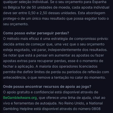
qualquer seleção individual. Se o seu orçamento para Espanha
vs Bélgica for de 50 unidades de moeda, cada aposta individual
deve ser entre 0,50 e 2,50 dessas unidades. Esta abordagem
protege-o de um único mau resultado que possa esgotar todo o
seu orçamento.
Como posso evitar perseguir perdas?
O método mais eficaz é uma estratégia de compromisso prévio:
decida antes de começar que, uma vez que o seu orçamento
esteja esgotado, vai parar, independentemente dos resultados.
Se notar que está a pensar em aumentar as apostas ou fazer
apostas extras para recuperar perdas, esse é o momento de
fechar a aplicação. A maioria dos operadores licenciados
permite-lhe definir limites de perda ou períodos de reflexão com
antecedência, o que remove a tentação no calor do momento.
Onde posso encontrar recursos de apoio ao jogo?
O apoio gratuito e confidencial está disponível através de
BeGambleAware.org
, que oferece uma linha de ajuda, chat ao
vivo e ferramentas de autoajuda. No Reino Unido, a National
Gambling Helpline está disponível através do número 0808