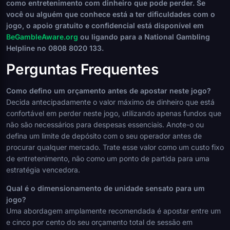
como entretenimento com dinheiro que pode perder. Se
você ou alguém que conhece está a ter dificuldades com o
jogo, o apoio gratuito e confidencial está disponível em
BeGambleAware.org
ou ligando para a National Gambling
Helpline no 0808 8020 133.
Perguntas Frequentes
Como defino um orçamento antes de apostar neste jogo?
Decida antecipadamente o valor máximo de dinheiro que está
confortável em perder neste jogo, utilizando apenas fundos que
não são necessários para despesas essenciais. Anote-o ou
defina um limite de depósito com o seu operador antes de
procurar qualquer mercado. Trate esse valor como um custo fixo
de entretenimento, não como um ponto de partida para uma
estratégia vencedora.
Qual é o dimensionamento de unidade sensato para um
jogo?
Uma abordagem amplamente recomendada é apostar entre um
e cinco por cento do seu orçamento total de sessão em