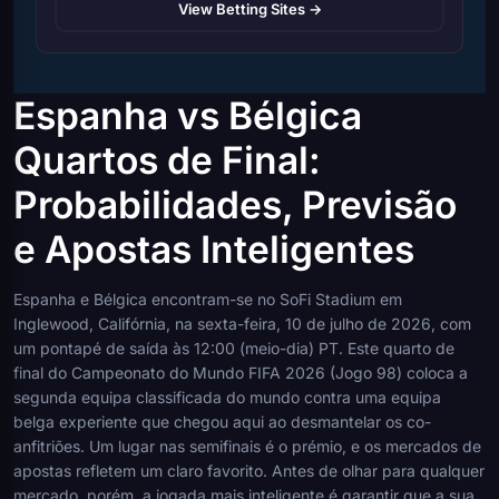
View Betting Sites →
Espanha vs Bélgica
Quartos de Final:
Probabilidades, Previsão
e Apostas Inteligentes
Espanha e Bélgica encontram-se no SoFi Stadium em
Inglewood, Califórnia, na sexta-feira, 10 de julho de 2026, com
um pontapé de saída às 12:00 (meio-dia) PT. Este quarto de
final do Campeonato do Mundo FIFA 2026 (Jogo 98) coloca a
segunda equipa classificada do mundo contra uma equipa
belga experiente que chegou aqui ao desmantelar os co-
anfitriões. Um lugar nas semifinais é o prémio, e os mercados de
apostas refletem um claro favorito. Antes de olhar para qualquer
mercado, porém, a jogada mais inteligente é garantir que a sua