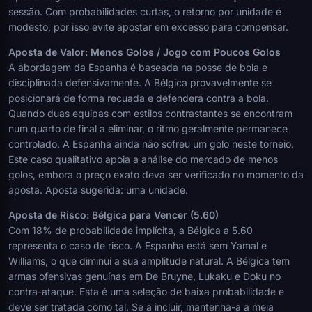
sessão. Com probabilidades curtas, o retorno por unidade é
modesto, por isso evite apostar em excesso para compensar.
Aposta de Valor: Menos Golos / Jogo com Poucos Golos
A abordagem da Espanha é baseada na posse de bola e
disciplinada defensivamente. A Bélgica provavelmente se
posicionará de forma recuada e defenderá contra a bola.
Quando duas equipas com estilos contrastantes se encontram
num quarto de final a eliminar, o ritmo geralmente permanece
controlado. A Espanha ainda não sofreu um golo neste torneio.
Este caso qualitativo apoia a análise do mercado de menos
golos, embora o preço exato deva ser verificado no momento da
aposta. Aposta sugerida: uma unidade.
Aposta de Risco: Bélgica para Vencer (5.60)
Com 18% de probabilidade implícita, a Bélgica a 5.60
representa o caso de risco. A Espanha está sem Yamal e
Williams, o que diminui a sua amplitude natural. A Bélgica tem
armas ofensivas genuínas em De Bruyne, Lukaku e Doku no
contra-ataque. Esta é uma seleção de baixa probabilidade e
deve ser tratada como tal. Se a incluir, mantenha-a a meia