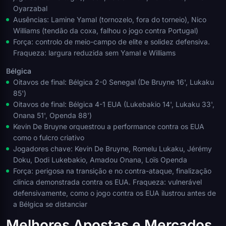
Oyarzabal
Ausências: Lamine Yamal (tornozelo, fora do torneio), Nico
Williams (tendão da coxa, falhou o jogo contra Portugal)
Força: controlo de meio-campo de elite e solidez defensiva.
Fraqueza: largura reduzida sem Yamal e Williams
Bélgica
Oitavos de final: Bélgica 2-0 Senegal (De Bruyne 16', Lukaku
85')
Oitavos de final: Bélgica 4-1 EUA (Lukebakio 14', Lukaku 33',
Onana 51', Openda 88')
Kevin De Bruyne orquestrou a performance contra os EUA
como o fulcro criativo
Jogadores chave: Kevin De Bruyne, Romelu Lukaku, Jérémy
Doku, Dodi Lukebakio, Amadou Onana, Loïs Openda
Força: perigosa na transição e no contra-ataque, finalização
clínica demonstrada contra os EUA. Fraqueza: vulnerável
defensivamente, como o jogo contra os EUA ilustrou antes de
a Bélgica se distanciar
Melhores Apostas e Mercados