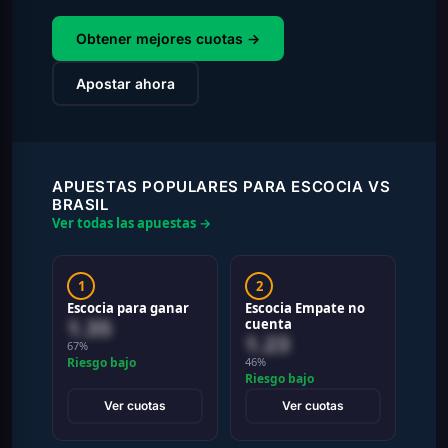
Obtener mejores cuotas →
Apostar ahora
APUESTAS POPULARES PARA ESCOCIA VS
BRASIL
Ver todas las apuestas →
1
2
Escocia para ganar
Escocia Empate no
1.35
cuenta
1.23
67%
Riesgo bajo
46%
Riesgo bajo
Ver cuotas
Ver cuotas