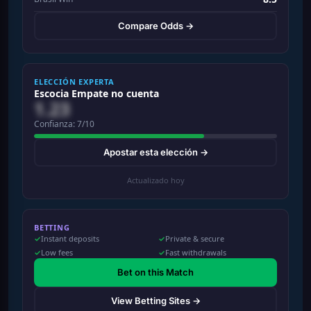
Compare Odds →
ELECCIÓN EXPERTA
Escocia Empate no cuenta
1.23
Confianza: 7/10
Apostar esta elección →
Actualizado hoy
BETTING
Instant deposits
Private & secure
Low fees
Fast withdrawals
Bet on this Match
View Betting Sites →