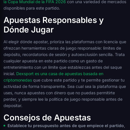
la Copa Mundial de la FIFA 2026
con una variedad de mercados
disponibles para este partido.
Apuestas Responsables y
Dónde Jugar
Al elegir dónde apostar, prioriza las plataformas con licencia que
ofrezcan herramientas claras de juego responsable: límites de
depósito, recordatorios de sesión y autoexclusión sencilla. Trata
cualquier apuesta en este partido como un gasto de
entretenimiento con un límite que establezcas antes del saque
inicial.
Dexsport es una casa de apuestas basada en
criptomonedas
que cubre este partido y te permite gestionar tu
actividad de forma transparente. Sea cual sea la plataforma que
uses, nunca apuestes con dinero que no puedas permitirte
perder, y siempre lee la política de juego responsable antes de
depositar.
Consejos de Apuestas
Establece tu presupuesto antes de que empiece el partido
,