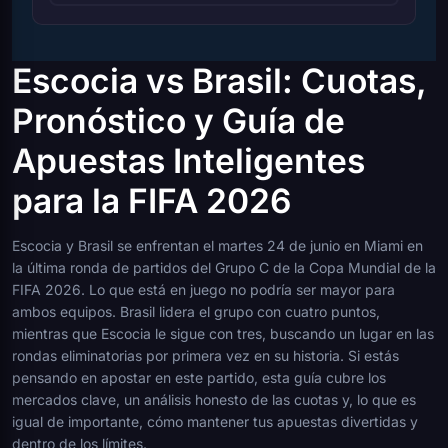
Escocia vs Brasil: Cuotas,
Pronóstico y Guía de
Apuestas Inteligentes
para la FIFA 2026
Escocia y Brasil se enfrentan el martes 24 de junio en Miami en
la última ronda de partidos del Grupo C de la Copa Mundial de la
FIFA 2026. Lo que está en juego no podría ser mayor para
ambos equipos. Brasil lidera el grupo con cuatro puntos,
mientras que Escocia le sigue con tres, buscando un lugar en las
rondas eliminatorias por primera vez en su historia. Si estás
pensando en apostar en este partido, esta guía cubre los
mercados clave, un análisis honesto de las cuotas y, lo que es
igual de importante, cómo mantener tus apuestas divertidas y
dentro de los límites.