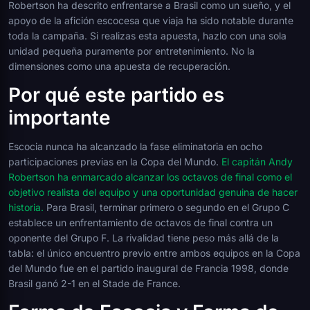
Robertson ha descrito enfrentarse a Brasil como un sueño, y el
apoyo de la afición escocesa que viaja ha sido notable durante
toda la campaña. Si realizas esta apuesta, hazlo con una sola
unidad pequeña puramente por entretenimiento. No la
dimensiones como una apuesta de recuperación.
Por qué este partido es
importante
Escocia nunca ha alcanzado la fase eliminatoria en ocho
participaciones previas en la Copa del Mundo.
El capitán Andy
Robertson ha enmarcado alcanzar los octavos de final como el
objetivo realista del equipo y una oportunidad genuina de hacer
historia.
Para Brasil, terminar primero o segundo en el Grupo C
establece un enfrentamiento de octavos de final contra un
oponente del Grupo F. La rivalidad tiene peso más allá de la
tabla: el único encuentro previo entre ambos equipos en la Copa
del Mundo fue en el partido inaugural de Francia 1998, donde
Brasil ganó 2-1 en el Stade de France.