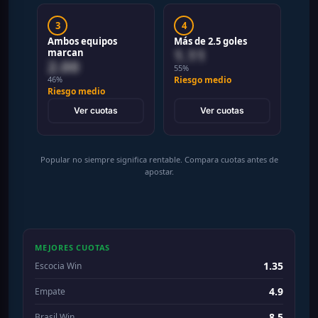
3
4
Ambos equipos
Más de 2.5 goles
1.11
marcan
2.00
55%
46%
Riesgo medio
Riesgo medio
Ver cuotas
Ver cuotas
Popular no siempre significa rentable. Compara cuotas antes de
apostar.
MEJORES CUOTAS
1.35
Escocia Win
4.9
Empate
8.5
Brasil Win