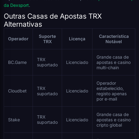
da Dexsport
.
Outras Casas de Apostas TRX
Alternativas
Suporte
Característica
Operador
Licença
TRX
Notável
Grande casa de
TRX
BC.Game
Licenciado
apostas e casino
suportado
multi-chain
Operador
TRX
estabelecido,
Cloudbet
Licenciado
suportado
registo apenas
por e-mail
Grande casa de
TRX
Stake
Licenciado
apostas e casino
suportado
cripto global