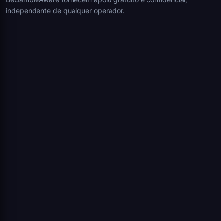
independente de qualquer operador.