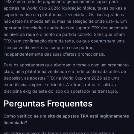
TRX é uma rede de pagamento genuinamente capaz para
apostas na World Cup 2026: liquidação rápida, taxas baixas e
suporte nativo em plataformas licenciadas. Os riscos práticos
não estão na moeda em si, mas na seleção de onde usá-la. Um
operador licenciado e auditado com suporte TRX documentado
ao nível da rede é o ponto de partida correto. Sites que listam
TRX sem confirmação clara da rede, ou que operam sem uma
licença verificável, não cumprem esse padrão,
independentemente das suas ofertas promocionais.
Para os apostadores que abordam o torneio com um orçamento
claro, uma plataforma verificada e a rede confirmada antes de
depositar, as apostas TRX na World Cup em 2026 são uma
experiência simples e eficiente. A infraestrutura é sólida; a
disciplina exigida está do lado do apostador na transação.
Perguntas Frequentes
Como verifico se um site de apostas TRX está legitimamente
licenciado?
Encontre o número da licença no rodapé do site e faça a