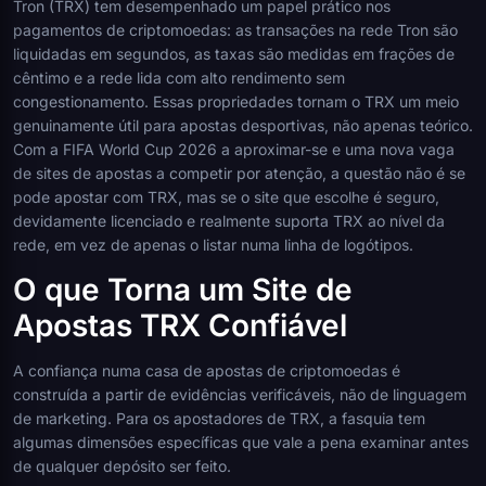
Tron (TRX) tem desempenhado um papel prático nos
pagamentos de criptomoedas: as transações na rede Tron são
liquidadas em segundos, as taxas são medidas em frações de
cêntimo e a rede lida com alto rendimento sem
congestionamento. Essas propriedades tornam o TRX um meio
genuinamente útil para apostas desportivas, não apenas teórico.
Com a FIFA World Cup 2026 a aproximar-se e uma nova vaga
de sites de apostas a competir por atenção, a questão não é se
pode apostar com TRX, mas se o site que escolhe é seguro,
devidamente licenciado e realmente suporta TRX ao nível da
rede, em vez de apenas o listar numa linha de logótipos.
O que Torna um Site de
Apostas TRX Confiável
A confiança numa casa de apostas de criptomoedas é
construída a partir de evidências verificáveis, não de linguagem
de marketing. Para os apostadores de TRX, a fasquia tem
algumas dimensões específicas que vale a pena examinar antes
de qualquer depósito ser feito.