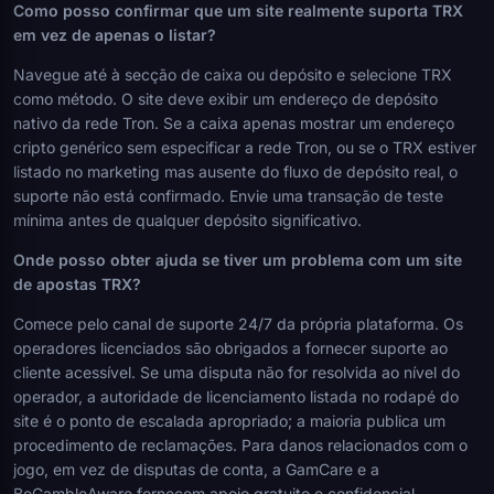
Como posso confirmar que um site realmente suporta TRX
em vez de apenas o listar?
Navegue até à secção de caixa ou depósito e selecione TRX
como método. O site deve exibir um endereço de depósito
nativo da rede Tron. Se a caixa apenas mostrar um endereço
cripto genérico sem especificar a rede Tron, ou se o TRX estiver
listado no marketing mas ausente do fluxo de depósito real, o
suporte não está confirmado. Envie uma transação de teste
mínima antes de qualquer depósito significativo.
Onde posso obter ajuda se tiver um problema com um site
de apostas TRX?
Comece pelo canal de suporte 24/7 da própria plataforma. Os
operadores licenciados são obrigados a fornecer suporte ao
cliente acessível. Se uma disputa não for resolvida ao nível do
operador, a autoridade de licenciamento listada no rodapé do
site é o ponto de escalada apropriado; a maioria publica um
procedimento de reclamações. Para danos relacionados com o
jogo, em vez de disputas de conta, a GamCare e a
BeGambleAware fornecem apoio gratuito e confidencial,