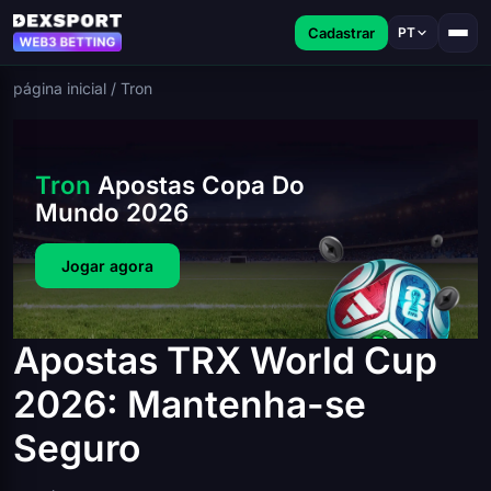
Cadastrar
PT
página inicial
/
Tron
Tron
Apostas Copa Do
Mundo 2026
Jogar agora
Apostas TRX World Cup
2026: Mantenha-se
Seguro