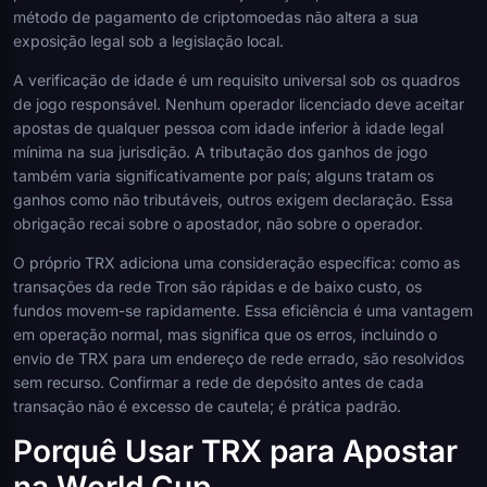
método de pagamento de criptomoedas não altera a sua
exposição legal sob a legislação local.
A verificação de idade é um requisito universal sob os quadros
de jogo responsável. Nenhum operador licenciado deve aceitar
apostas de qualquer pessoa com idade inferior à idade legal
mínima na sua jurisdição. A tributação dos ganhos de jogo
também varia significativamente por país; alguns tratam os
ganhos como não tributáveis, outros exigem declaração. Essa
obrigação recai sobre o apostador, não sobre o operador.
O próprio TRX adiciona uma consideração específica: como as
transações da rede Tron são rápidas e de baixo custo, os
fundos movem-se rapidamente. Essa eficiência é uma vantagem
em operação normal, mas significa que os erros, incluindo o
envio de TRX para um endereço de rede errado, são resolvidos
sem recurso. Confirmar a rede de depósito antes de cada
transação não é excesso de cautela; é prática padrão.
Porquê Usar TRX para Apostar