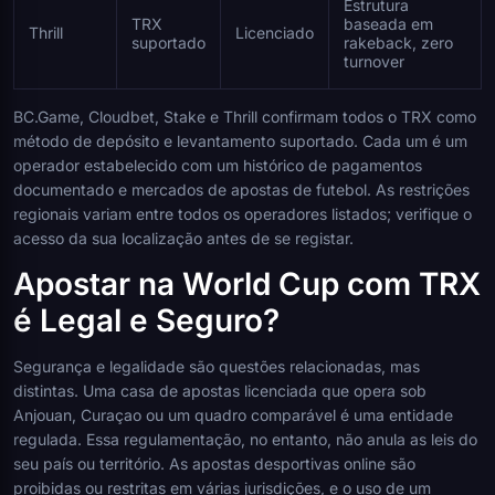
Estrutura
TRX
baseada em
Thrill
Licenciado
suportado
rakeback, zero
turnover
BC.Game, Cloudbet, Stake e Thrill confirmam todos o TRX como
método de depósito e levantamento suportado. Cada um é um
operador estabelecido com um histórico de pagamentos
documentado e mercados de apostas de futebol. As restrições
regionais variam entre todos os operadores listados; verifique o
acesso da sua localização antes de se registar.
Apostar na World Cup com TRX
é Legal e Seguro?
Segurança e legalidade são questões relacionadas, mas
distintas. Uma casa de apostas licenciada que opera sob
Anjouan, Curaçao ou um quadro comparável é uma entidade
regulada. Essa regulamentação, no entanto, não anula as leis do
seu país ou território. As apostas desportivas online são
proibidas ou restritas em várias jurisdições, e o uso de um