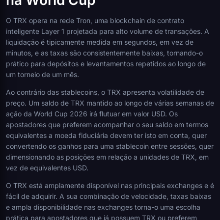
na World Cup
O TRX opera na rede Tron, uma blockchain de contrato
inteligente Layer 1 projetada para alto volume de transações. A
liquidação é tipicamente medida em segundos, em vez de
minutos, e as taxas são consistentemente baixas, tornando-o
prático para depósitos e levantamentos repetidos ao longo de
um torneio de um mês.
Ao contrário das stablecoins, o TRX apresenta volatilidade de
preço. Um saldo de TRX mantido ao longo de várias semanas de
ação da World Cup 2026 irá flutuar em valor USD. Os
apostadores que preferem acompanhar o seu saldo em termos
equivalentes a moeda fiduciária devem ter isto em conta, quer
convertendo os ganhos para uma stablecoin entre sessões, quer
dimensionando as posições em relação a unidades de TRX, em
vez de equivalentes USD.
O TRX está amplamente disponível nas principais exchanges e é
fácil de adquirir. A sua combinação de velocidade, taxas baixas
e ampla disponibilidade nas exchanges torna-o uma escolha
prática para apostadores que já possuem TRX ou preferem