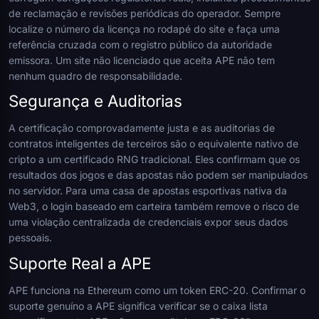
de reclamação e revisões periódicas do operador. Sempre
localize o número da licença no rodapé do site e faça uma
referência cruzada com o registro público da autoridade
emissora. Um site não licenciado que aceita APE não tem
nenhum quadro de responsabilidade.
Segurança e Auditorias
A certificação comprovadamente justa e as auditorias de
contratos inteligentes de terceiros são o equivalente nativo de
cripto a um certificado RNG tradicional. Eles confirmam que os
resultados dos jogos e das apostas não podem ser manipulados
no servidor. Para uma casa de apostas esportivas nativa da
Web3, o login baseado em carteira também remove o risco de
uma violação centralizada de credenciais expor seus dados
pessoais.
Suporte Real a APE
APE funciona na Ethereum como um token ERC-20. Confirmar o
suporte genuíno a APE significa verificar se o caixa lista