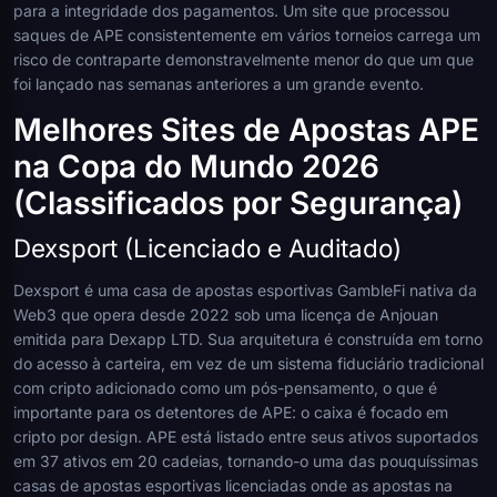
para a integridade dos pagamentos. Um site que processou
saques de APE consistentemente em vários torneios carrega um
risco de contraparte demonstravelmente menor do que um que
foi lançado nas semanas anteriores a um grande evento.
Melhores Sites de Apostas APE
na Copa do Mundo 2026
(Classificados por Segurança)
Dexsport (Licenciado e Auditado)
Dexsport é uma casa de apostas esportivas GambleFi nativa da
Web3 que opera desde 2022 sob uma licença de Anjouan
emitida para Dexapp LTD. Sua arquitetura é construída em torno
do acesso à carteira, em vez de um sistema fiduciário tradicional
com cripto adicionado como um pós-pensamento, o que é
importante para os detentores de APE: o caixa é focado em
cripto por design. APE está listado entre seus ativos suportados
em 37 ativos em 20 cadeias, tornando-o uma das pouquíssimas
casas de apostas esportivas licenciadas onde as apostas na