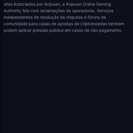
sites licenciados por Anjouan, a Anjouan Online Gaming
Authority lida com reclamações de operadores. Serviços
independentes de resolução de disputas e fóruns da
comunidade para casas de apostas de criptomoedas também
podem aplicar pressão pública em casos de não pagamento.