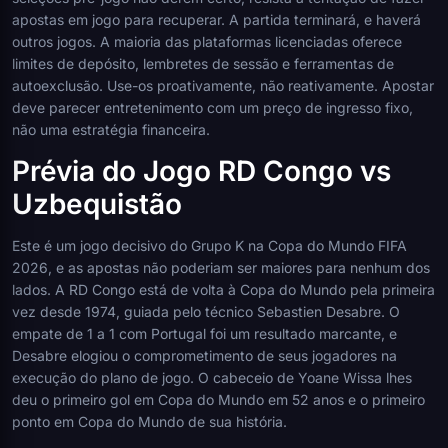
apostas em jogo para recuperar. A partida terminará, e haverá
outros jogos. A maioria das plataformas licenciadas oferece
limites de depósito, lembretes de sessão e ferramentas de
autoexclusão. Use-os proativamente, não reativamente. Apostar
deve parecer entretenimento com um preço de ingresso fixo,
não uma estratégia financeira.
Prévia do Jogo RD Congo vs
Uzbequistão
Este é um jogo decisivo do Grupo K na Copa do Mundo FIFA
2026, e as apostas não poderiam ser maiores para nenhum dos
lados. A RD Congo está de volta à Copa do Mundo pela primeira
vez desde 1974, guiada pelo técnico Sebastien Desabre. O
empate de 1 a 1 com Portugal foi um resultado marcante, e
Desabre elogiou o comprometimento de seus jogadores na
execução do plano de jogo. O cabeceio de Yoane Wissa lhes
deu o primeiro gol em Copa do Mundo em 52 anos e o primeiro
ponto em Copa do Mundo de sua história.