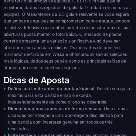
perfil tático de ambas as equipes. O BTTS Sim vale a pena
monitorar, dados os registros de gols da 1ª rodada de ambas as
equipes. O Mais/Menos de 2.5 gols é relevante se você espera
que ambas as equipes se comprometam com o ataque, embora
a solidez defensiva que ambos os lados demonstraram em suas
aberturas possa manter o total baixo. O mercado de placar
correto apresenta uma variação significativa e só deve ser
abordado com apostas mínimas. Os mercados de primeiro
marcador centrados em Wissa e Shomurodov são as seleções
mais lógicas, dados seus papéis como as principais saídas de
ataque para suas respectivas equipes.
Dicas de Aposta
Defina seu limite antes do pontapé inicial.
Decida seu gasto
máximo para esta partida e não o exceda,
independentemente de como o jogo se desenrole.
Dimensionar suas apostas de forma sensata.
Uma a duas
unidades por seleção é uma abordagem disciplinada para
uma partida com incerteza genuína em todos os três
resultados.
Evite perseguir perdas em jogo.
Se suas apostas pré-jogo