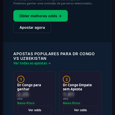
Podemos ganhar uma comissão de parceiros selecionados.
Obter melhores odds →
Apostar agora
APOSTAS POPULARES PARA DR CONGO
VS UZBEKISTAN
Ver todas as apostas →
1
2
Dr Congo para
Dr Congo Empate
ganhar
sem Aposta
2.25
1.81
64%
48%
Baixo Risco
Baixo Risco
Ver odds
Ver odds