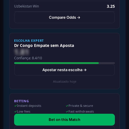
3.25
Uzbekistan Win
Compare Odds →
ESCOLHA EXPERT
Dr Congo Empate sem Aposta
1.81
Confiança: 8.4/10
Apostar nesta escolha →
Atualizado hoje
BETTING
Instant deposits
Private & secure
Low fees
Fast withdrawals
Bet on this Match