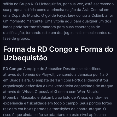
sólida no Grupo K. O Uzbequistão, por sua vez, está escrevendo
sua própria história como a primeira nação da Ásia Central em
uma Copa do Mundo. O gol de Fayzullaev contra a Colômbia foi
um momento marcante. Uma vitória aqui para qualquer um dos
lados pode ser transformadora para suas esperanças de
qualificação, tornando este um dos jogos mais emocionantes da
fase de grupos.
Forma da RD Congo e Forma do
Uzbequistão
RD Congo:
A equipe de Sebastien Desabre se classificou
através do Torneio de Play-off, vencendo a Jamaica por 1 a 0
em Guadalajara. O empate de 1 a 1 com Portugal demonstrou
organização defensiva e uma verdadeira capacidade de ataque
através de Wissa. O possível XI conta com Wan-Bissaka,
Mbemba, Masuaku e Bakambu ao lado de Wissa, dando-lhes
experiência e fisicalidade em todo o campo. Seus pontos fortes
residem em bolas paradas e transições de contra-ataque. O
risco é que ainda estão se adaptando a este nível após uma