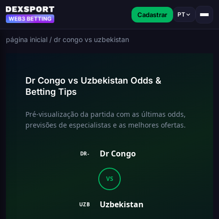
Cadastrar
PT
página inicial
/
dr congo vs uzbekistan
Dr Congo vs Uzbekistan Odds &
Betting Tips
Pré-visualização da partida com as últimas odds,
previsões de especialistas e as melhores ofertas.
Dr Congo
DR-
VS
Uzbekistan
UZB