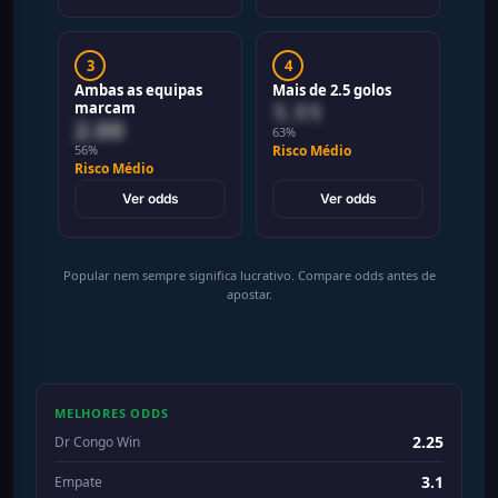
3
4
Ambas as equipas
Mais de 2.5 golos
1.11
marcam
2.00
63%
56%
Risco Médio
Risco Médio
Ver odds
Ver odds
Popular nem sempre significa lucrativo. Compare odds antes de
apostar.
MELHORES ODDS
2.25
Dr Congo Win
3.1
Empate