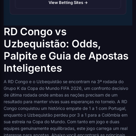
View Betting Sites →
RD Congo vs
Uzbequistão: Odds,
Palpite e Guia de Apostas
Inteligentes
A RD Congo e o Uzbequistão se encontram na 3ª rodada do
Grupo K da Copa do Mundo FIFA 2026, um confronto decisivo
de última rodada onde ambas as nações precisam de um
resultado para manter vivas suas esperanças no torneio. A RD
Congo conquistou um histórico empate de 1 a 1 com Portugal,
enquanto o Uzbequistão perdeu por 3 a 1 para a Colômbia em
sua estreia na Copa do Mundo. Com tanto em jogo e duas
equipes genuinamente equilibradas, este jogo carrega um real
interesse para apostas. Abaixo você encontrará as principais