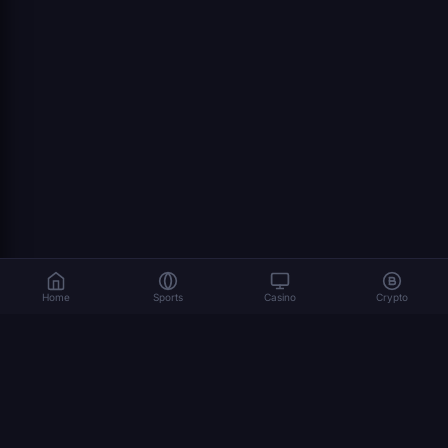
Home
Sports
Casino
Crypto
As apostas envolvem riscos. Jogue de forma responsável. 18+
© 2026 Dexsport. Todos os direitos reservados.