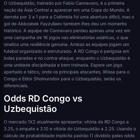
O Uzbequistão, treinado por Fabio Cannavaro, é a primeira
nação da Ásia Central a aparecer em uma Copa do Mundo. A
derrota por 3 a 1 para a Colômbia foi uma abertura difícil, mas o
gol de Abbosbek Fayzullaev também lhes deu um momento
histórico. A equipe de Cannavaro perdeu apenas uma vez em
uma campanha de 16 jogos nas eliminatórias asiáticas, o que
sinaliza uma resiliência genuína. Ambas as equipes jogam um
futebol organizado e estruturado. A RD Congo é perigosa em
bolas paradas e no contra-ataque, enquanto o Uzbequistão é
uma unidade disciplinada e bem treinada. Espere um jogo
apertado e tático, onde os principais atacantes, Wissa para o
Congo e Eldor Shomurodov para o Uzbequistão, serão os
diferenciais.
Odds RD Congo vs
Uzbequistão
O mercado 1X2 atualmente apresenta: vitória da RD Congo a
3.25, o empate a 3.10 e vitória do Uzbequistão a 2.25. Usando o
cálculo de probabilidade implícita padrão (1 dividido pelas odds