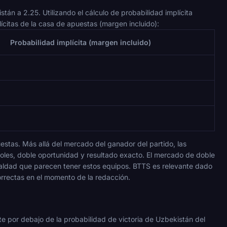
tán a 2.25. Utilizando el cálculo de probabilidad implícita
lícitas de la casa de apuestas (margen incluido):
Probabilidad implícita (margen incluido)
estas. Más allá del mercado del ganador del partido, las
les, doble oportunidad y resultado exacto. El mercado de doble
gualdad que parecen tener estos equipos. BTTS es relevante dado
orrectas en el momento de la redacción.
e por debajo de la probabilidad de victoria de Uzbekistán del