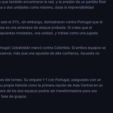
e también encontraron la red, y la presión de un partido final
a a dos unidades como máximo, dada la imprevisibilidad
 solo el 31%, sin embargo, demostraron contra Portugal que el
sa es una amenaza de ataque probada. Si crees que el
s apuestas modestas, una unidad, y trátala como una jugada
tugal; Uzbekistán marcó contra Colombia. Si ambos equipos se
bservar, más que una apuesta de alta confianza. Apuesta no
tes del torneo. Su empate 1-1 con Portugal, asegurado con un
su propia historia como la primera nación de Asia Central en un
iera de los dos equipos podría ser transformadora para sus
a fase de grupos.