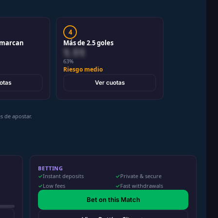
4
 marcan
Más de 2.5 goles
1.11
63%
Riesgo medio
otas
Ver cuotas
s de apostar.
BETTING
Instant deposits
Private & secure
Low fees
Fast withdrawals
Bet on this Match