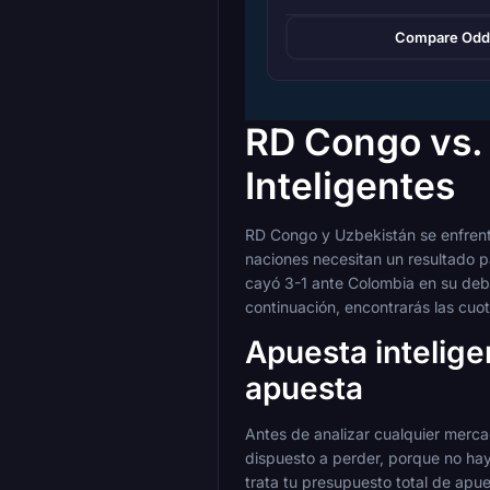
Compare Odd
RD Congo vs. 
Inteligentes
RD Congo y Uzbekistán se enfrent
naciones necesitan un resultado p
cayó 3-1 ante Colombia en su debu
continuación, encontrarás las cuo
Apuesta intelige
apuesta
Antes de analizar cualquier merc
dispuesto a perder, porque no hay
trata tu presupuesto total de apu