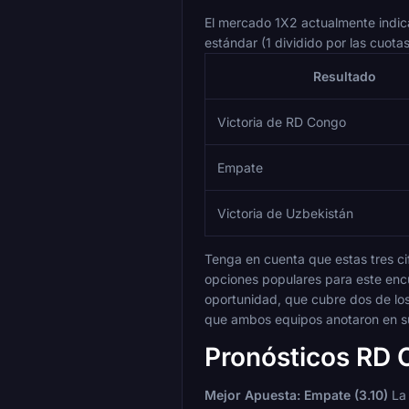
El mercado 1X2 actualmente indica:
estándar (1 dividido por las cuota
Resultado
Victoria de RD Congo
Empate
Victoria de Uzbekistán
Tenga en cuenta que estas tres ci
opciones populares para este enc
oportunidad, que cubre dos de los
que ambos equipos anotaron en su
Pronósticos RD 
Mejor Apuesta: Empate (3.10)
La 