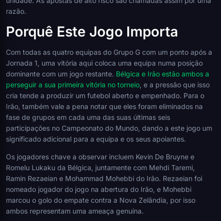
unidade. As apostas de alto risco são chamadas assim por uma
razão.
Porquê Este Jogo Importa
Com todas as quatro equipas do Grupo G com um ponto após a
Jornada 1, uma vitória aqui coloca uma equipa numa posição
dominante com um jogo restante.
Bélgica e Irão estão ambos a
perseguir a sua primeira vitória no torneio
, e a pressão que isso
cria tende a produzir um futebol aberto e empenhado. Para o
Irão, também vale a pena notar que eles foram eliminados na
fase de grupos em cada uma das suas últimas seis
participações no Campeonato do Mundo, dando a este jogo um
significado adicional para a equipa e os seus apoiantes.
Os jogadores chave a observar incluem Kevin De Bruyne e
Romelu Lukaku da Bélgica, juntamente com Mehdi Taremi,
Ramin Rezaeian e Mohammad Mohebbi do Irão. Rezaeian foi
nomeado jogador do jogo na abertura do Irão, e Mohebbi
marcou o golo do empate contra a Nova Zelândia, por isso
ambos representam uma ameaça genuína.