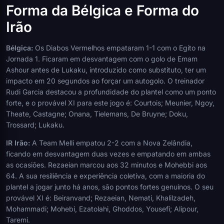
Forma da Bélgica e Forma do
Irão
Bélgica:
Os Diabos Vermelhos empataram 1-1 com o Egito na
Jornada 1. Ficaram em desvantagem com o golo de Emam
Ashour antes de Lukaku, introduzido como substituto, ter um
impacto em 20 segundos ao forçar um autogolo. O treinador
Rudi Garcia destacou a profundidade do plantel como um ponto
forte, e o provável XI para este jogo é: Courtois; Meunier, Ngoy,
Theate, Castagne; Onana, Tielemans, De Bruyne; Doku,
Trossard; Lukaku.
IR Irão:
A Team Melli empatou 2-2 com a Nova Zelândia,
ficando em desvantagem duas vezes e empatando em ambas
as ocasiões. Rezaeian marcou aos 32 minutos e Mohebbi aos
64. A sua resiliência e experiência coletiva, com a maioria do
plantel a jogar junto há anos, são pontos fortes genuínos. O seu
provável XI é: Beiranvand; Rezaeian, Nemati, Khalilzadeh,
Mohammadi; Mohebi, Ezatolahi, Ghoddos, Yousefi; Alipour,
Taremi.