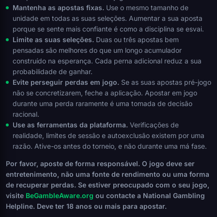
Mantenha as apostas fixas.
Use o mesmo tamanho de
unidade em todas as suas seleções. Aumentar a sua aposta
porque se sente mais confiante é como a disciplina se esvai.
Limite as suas seleções.
Duas ou três apostas bem
pensadas são melhores do que um longo acumulador
construído na esperança. Cada perna adicional reduz a sua
probabilidade de ganhar.
Evite perseguir perdas em jogo.
Se as suas apostas pré-jogo
não se concretizarem, feche a aplicação. Apostar em jogo
durante uma perda raramente é uma tomada de decisão
racional.
Use as ferramentas da plataforma.
Verificações de
realidade, limites de sessão e autoexclusão existem por uma
razão. Ative-os antes do torneio, e não durante uma má fase.
Por favor, aposte de forma responsável. O jogo deve ser
entretenimento, não uma fonte de rendimento ou uma forma
de recuperar perdas. Se estiver preocupado com o seu jogo,
visite
BeGambleAware.org
ou contacte a National Gambling
Helpline. Deve ter 18 anos ou mais para apostar.