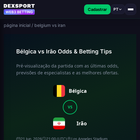
Cadastrar
PT
página inicial
/
belgium vs iran
Bélgica vs Irão Odds & Betting Tips
Pré-visualização da partida com as últimas odds,
previsões de especialistas e as melhores ofertas.
Bélgica
VS
Irão
21 Jun, 2026
21:00 (UTC)
Los Angeles Stadium