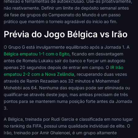
reflexão e ferramentas de autoexclusão. Use-as proativamente,
não reativamente. Definir um limite de depósito semanal antes
da fase de grupos do Campeonato do Mundo é um passo
prático que mantém o torneio agradável do início ao fim.
Prévia do Jogo Bélgica vs Irão
O Grupo G está invulgarmente equilibrado após a Jornada 1. A
Bélgica empatou 1-1 com o Egito
, ficando em desvantagem
antes de Romelu Lukaku sair do banco e forçar um autogolo
apenas 20 segundos depois de entrar em campo. O
IR Irão
empatou 2-2 com a Nova Zelândia
, recuperando duas vezes
através de Ramin Rezaeian aos 32 minutos e Mohammad
Mohebbi aos 64. Nenhuma das equipas pode ser eliminada ou
qualificar-se através deste jogo, mas ambas precisam de três
pontos para se manterem numa posição forte antes da Jornada
3.
A Bélgica, treinada por Rudi Garcia e classificada em nono lugar
no ranking da FIFA, possui uma qualidade individual de elite. O
Irão, treinado por Amir Ghalenoei, é um grupo altamente