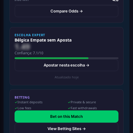
Compare Odds →
ESCOLHA EXPERT
Bélgica Empate sem Aposta
1.49
Confiança: 7.1/10
Apostar nesta escolha →
Atualizado hoje
BETTING
Instant deposits
Private & secure
Low fees
Fast withdrawals
Bet on this Match
View Betting Sites →