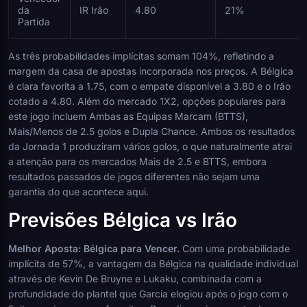
da
IR Irão
4.80
21%
Partida
As três probabilidades implícitas somam 104%, refletindo a
margem da casa de apostas incorporada nos preços. A Bélgica
é clara favorita a 1.75, com o empate disponível a 3.80 e o Irão
cotado a 4.80. Além do mercado 1X2, opções populares para
este jogo incluem Ambas as Equipas Marcam (BTTS),
Mais/Menos de 2.5 golos e Dupla Chance. Ambos os resultados
da Jornada 1 produziram vários golos, o que naturalmente atrai
a atenção para os mercados Mais de 2.5 e BTTS, embora
resultados passados de jogos diferentes não sejam uma
garantia do que acontece aqui.
Previsões Bélgica vs Irão
Melhor Aposta: Bélgica para Vencer.
Com uma probabilidade
implícita de 57%, a vantagem da Bélgica na qualidade individual
através de Kevin De Bruyne e Lukaku, combinada com a
profundidade do plantel que Garcia elogiou após o jogo com o