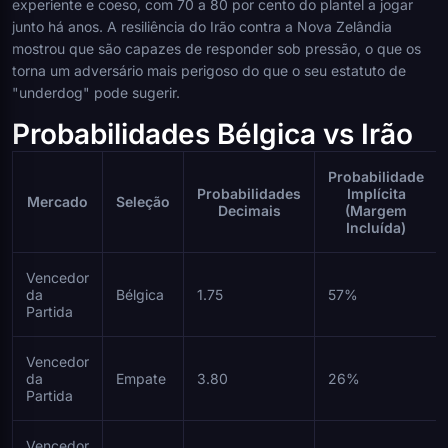
experiente e coeso, com 70 a 80 por cento do plantel a jogar
junto há anos. A resiliência do Irão contra a Nova Zelândia
mostrou que são capazes de responder sob pressão, o que os
torna um adversário mais perigoso do que o seu estatuto de
"underdog" pode sugerir.
Probabilidades Bélgica vs Irão
Probabilidade
Probabilidades
Implícita
Mercado
Seleção
Decimais
(Margem
Incluída)
Vencedor
da
Bélgica
1.75
57%
Partida
Vencedor
da
Empate
3.80
26%
Partida
Vencedor