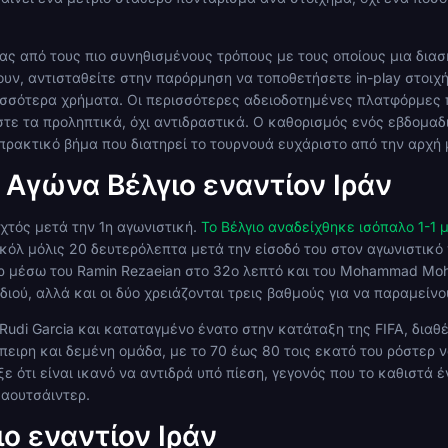
ας από τους πιο συνηθισμένους τρόπους με τους οποίους μια διασ
υν, αντισταθείτε στην παρόρμηση να τοποθετήσετε in-play στοιχ
ισσότερα χρήματα. Οι περισσότερες αδειοδοτημένες πλατφόρμες 
τε τα προληπτικά, όχι αντιδραστικά. Ο καθορισμός ενός εβδομαδ
ρακτικό βήμα που διατηρεί το τουρνουά ευχάριστο από την αρχή μ
Αγώνα Βέλγιο εναντίον Ιράν
χτός μετά την 1η αγωνιστική.
Το Βέλγιο αναδείχθηκε ισόπαλο 1-1 
κόλ μόλις 20 δευτερόλεπτα μετά την είσοδό του στον αγωνιστικό
 μέσω του Ramin Rezaeian στο 32ο λεπτό και του Mohammad Mohe
διού, αλλά και οι δύο χρειάζονται τρεις βαθμούς για να παραμείν
Rudi Garcia και καταταγμένο ένατο στην κατάταξη της FIFA, διαθ
μπειρη και δεμένη ομάδα, με το 70 έως 80 τοις εκατό του ρόστερ ν
ε ότι είναι ικανό να αντιδρά υπό πίεση, γεγονός που το καθιστά 
 αουτσάιντερ.
ο εναντίον Ιράν