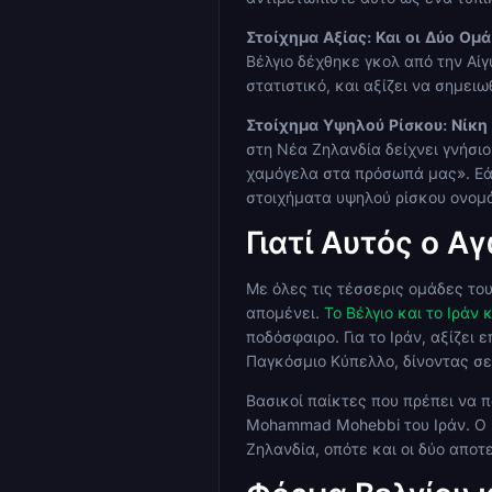
Στοίχημα Αξίας: Και οι Δύο Ομ
Βέλγιο δέχθηκε γκολ από την Αίγ
στατιστικό, και αξίζει να σημειω
Στοίχημα Υψηλού Ρίσκου: Νίκη 
στη Νέα Ζηλανδία δείχνει γνήσιο
χαμόγελα στα πρόσωπά μας». Εάν
στοιχήματα υψηλού ρίσκου ονομάζ
Γιατί Αυτός ο Α
Με όλες τις τέσσερις ομάδες του
απομένει.
Το Βέλγιο και το Ιράν
ποδόσφαιρο. Για το Ιράν, αξίζει 
Παγκόσμιο Κύπελλο, δίνοντας σε 
Βασικοί παίκτες που πρέπει να π
Mohammad Mohebbi του Ιράν. Ο R
Ζηλανδία, οπότε και οι δύο αποτ