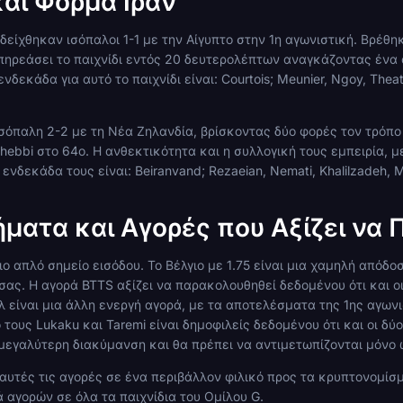
και Φόρμα Ιράν
δείχθηκαν ισόπαλοι 1-1 με την Αίγυπτο στην 1η αγωνιστική. Βρέθ
πηρεάσει το παιχνίδι εντός 20 δευτερολέπτων αναγκάζοντας ένα α
νδεκάδα για αυτό το παιχνίδι είναι: Courtois; Meunier, Ngoy, Thea
σόπαλη 2-2 με τη Νέα Ζηλανδία, βρίσκοντας δύο φορές τον τρόπο
ebbi στο 64ο. Η ανθεκτικότητα και η συλλογική τους εμπειρία, με 
 ενδεκάδα τους είναι: Beiranvand; Rezaeian, Nemati, Khalilzadeh, M
ήματα και Αγορές που Αξίζει να
ιο απλό σημείο εισόδου. Το Βέλγιο με 1.75 είναι μια χαμηλή απόδ
ας. Η αγορά BTTS αξίζει να παρακολουθηθεί δεδομένου ότι και οι
λ είναι μια άλλη ενεργή αγορά, με τα αποτελέσματα της 1ης αγωνι
ους Lukaku και Taremi είναι δημοφιλείς δεδομένου ότι και οι δύο 
μεγαλύτερη διακύμανση και θα πρέπει να αντιμετωπίζονται μόνο 
αυτές τις αγορές σε ένα περιβάλλον φιλικό προς τα κρυπτονομίσ
ά αγορών σε όλα τα παιχνίδια του Ομίλου G.