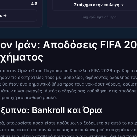
4.8
Στοίχημα στην επιλογή →
s →
Ενημερώθηκε σήμερα
ίον Ιράν: Αποδόσεις FIFA 
ιχήματος
νται στον Όμιλο G του Παγκοσμίου Κυπέλλου FIFA 2026 την Κυριακή,
νησαν τις εκστρατείες τους με ισοπαλίες, αφήνοντας ολόκληρο το
ώ θα ήταν ένα σημαντικό βήμα προς τους νοκ-άουτ γύρους, καθιστ
μάτων είναι ενεργές. Αυτός ο οδηγός σας καθοδηγεί στις αποδόσε
 προσοχή και καθαρό μυαλό.
ξυπνα: Bankroll και Όρια
ρά, αποφασίστε πόσα είστε πρόθυμοι να ξοδέψετε σε αυτό το παιχ
ντε τοις εκατό του συνολικού σας προϋπολογισμού στοιχημάτων σ
αίνει ένα μέτριο σταθερό ποντάρισμα ανά στοίχημα, όχι ένα ποσό