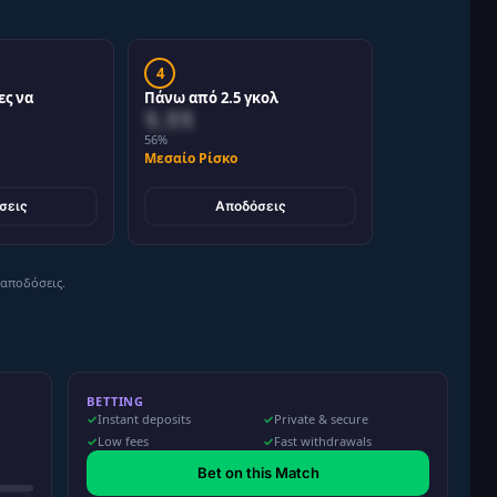
4
ες να
Πάνω από 2.5 γκολ
1.11
56%
Μεσαίο Ρίσκο
σεις
Αποδόσεις
 αποδόσεις.
BETTING
Instant deposits
Private & secure
Low fees
Fast withdrawals
Bet on this Match