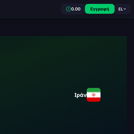
0.00
Εγγραφή
EL
₮
Ιράν