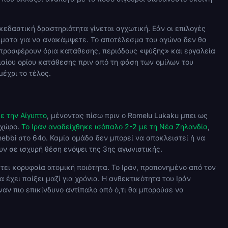
κεδαστική δραστηριότητα γίνεται αγχωτική. Εάν οι επιλογές
ήματα για να ανακάμψετε. Το αποτέλεσμα του αγώνα δεν θα
προσφέρουν όρια κατάθεσης, περιόδους «ψύξης» και εργαλεία
ιαίου ορίου κατάθεσης πριν από τη φάση των ομίλων του
έχρι το τέλος.
με την Αίγυπτο
, μένοντας πίσω πριν ο Romelu Lukaku μπει ως
 χώρο.
Το Ιράν αναδείχθηκε ισόπαλο 2-2 με τη Νέα Ζηλανδία
,
bbi στο 64ο. Καμία ομάδα δεν μπορεί να αποκλειστεί ή να
ουν σε ισχυρή θέση ενόψει της 3ης αγωνιστικής.
έτει κορυφαία ατομική ποιότητα. Το Ιράν, προπονημένο από τον
α έχει παίξει μαζί για χρόνια. Η ανθεκτικότητα του Ιράν
έναν πιο επικίνδυνο αντίπαλο από ό,τι θα μπορούσε να