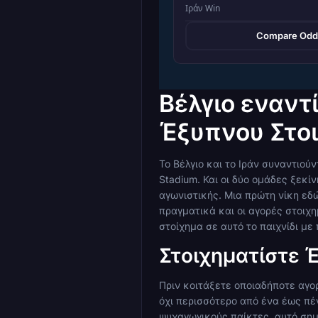
Ιράν Win
Compare Odd
Βέλγιο εναντ
Έξυπνου Στο
Το Βέλγιο και το Ιράν συναντιού
Stadium. Και οι δύο ομάδες ξεκί
αγωνιστικής. Μια πρώτη νίκη εδ
πραγματικά και οι αγορές στοιχη
στοίχημα σε αυτό το παιχνίδι με
Στοιχηματίστε Έ
Πριν κοιτάξετε οποιαδήποτε αγο
όχι περισσότερο από ένα έως πέ
ψυχαγωγικούς παίκτες, αυτό σημ