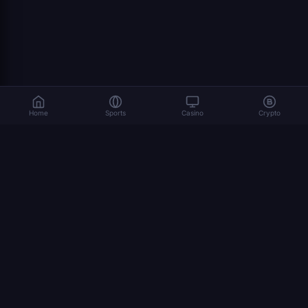
Home
Sports
Casino
Crypto
Le jeu implique des risques. Jouez de manière responsable. 18+
© 2026 Dexsport. Tous droits réservés.
NAVIGATION
accueil
Bitcoin
Ethereum
USDT
comment parier sur les cryptomonnaies
coupe du monde 2026