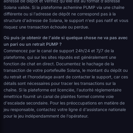
adresse de dépôt et vérifiez qu'elle est au format d'adresse
Solana valide. Si la plateforme achemine PUMP via une chaîne
différente ou si l'adresse de dépôt ne correspond pas à la
structure d'adresse de Solana, le support n'est pas natif et vous
risquez une transaction échouée ou perdue.
Où puis-je obtenir de l'aide si quelque chose ne va pas avec
un pari ou un retrait PUMP ?
Commencez par le canal de support 24h/24 et 7j/7 de la
plateforme, qui sur les sites réputés est généralement une
fonction de chat en direct. Documentez le hachage de la
transaction de votre portefeuille Solana, le montant du dépôt ou
du retrait et l'horodatage avant de contacter le support, car ces
détails sont nécessaires pour tracer les transactions sur la
chaîne. Si la plateforme est licenciée, l'autorité réglementaire
émettrice fournit un canal de plaintes formel comme voie
d'escalade secondaire. Pour les préoccupations en matière de
jeu responsable, contactez votre ligne d d'assistance nationale
pour le jeu indépendamment de l'opérateur.