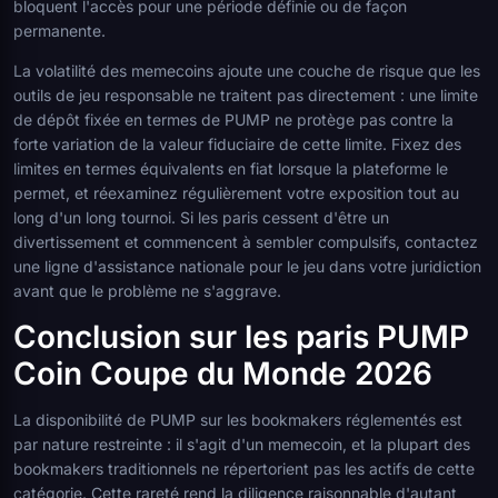
bloquent l'accès pour une période définie ou de façon
permanente.
La volatilité des memecoins ajoute une couche de risque que les
outils de jeu responsable ne traitent pas directement : une limite
de dépôt fixée en termes de PUMP ne protège pas contre la
forte variation de la valeur fiduciaire de cette limite. Fixez des
limites en termes équivalents en fiat lorsque la plateforme le
permet, et réexaminez régulièrement votre exposition tout au
long d'un long tournoi. Si les paris cessent d'être un
divertissement et commencent à sembler compulsifs, contactez
une ligne d'assistance nationale pour le jeu dans votre juridiction
avant que le problème ne s'aggrave.
Conclusion sur les paris PUMP
Coin Coupe du Monde 2026
La disponibilité de PUMP sur les bookmakers réglementés est
par nature restreinte : il s'agit d'un memecoin, et la plupart des
bookmakers traditionnels ne répertorient pas les actifs de cette
catégorie. Cette rareté rend la diligence raisonnable d'autant