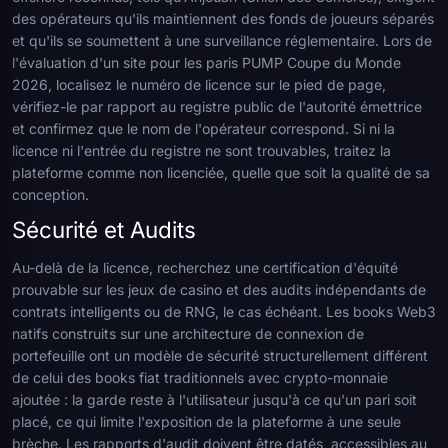
des opérateurs qu'ils maintiennent des fonds de joueurs séparés
et qu'ils se soumettent à une surveillance réglementaire. Lors de
l'évaluation d'un site pour les paris PUMP Coupe du Monde
2026, localisez le numéro de licence sur le pied de page,
vérifiez-le par rapport au registre public de l'autorité émettrice
et confirmez que le nom de l'opérateur correspond. Si ni la
licence ni l'entrée du registre ne sont trouvables, traitez la
plateforme comme non licenciée, quelle que soit la qualité de sa
conception.
Sécurité et Audits
Au-delà de la licence, recherchez une certification d'équité
prouvable sur les jeux de casino et des audits indépendants de
contrats intelligents ou de RNG, le cas échéant. Les books Web3
natifs construits sur une architecture de connexion de
portefeuille ont un modèle de sécurité structurellement différent
de celui des books fiat traditionnels avec crypto-monnaie
ajoutée : la garde reste à l'utilisateur jusqu'à ce qu'un pari soit
placé, ce qui limite l'exposition de la plateforme à une seule
brèche. Les rapports d'audit doivent être datés, accessibles au