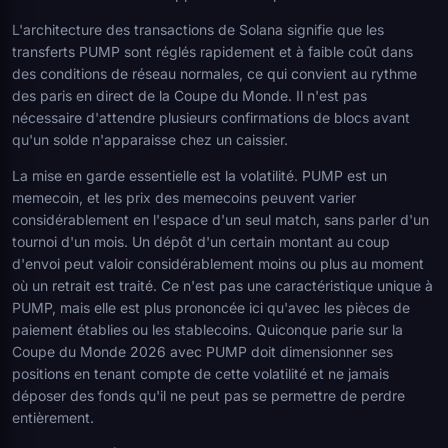
L'architecture des transactions de Solana signifie que les
transferts PUMP sont réglés rapidement et à faible coût dans
des conditions de réseau normales, ce qui convient au rythme
des paris en direct de la Coupe du Monde. Il n'est pas
nécessaire d'attendre plusieurs confirmations de blocs avant
qu'un solde n'apparaisse chez un caissier.
La mise en garde essentielle est la volatilité. PUMP est un
memecoin, et les prix des memecoins peuvent varier
considérablement en l'espace d'un seul match, sans parler d'un
tournoi d'un mois. Un dépôt d'un certain montant au coup
d'envoi peut valoir considérablement moins ou plus au moment
où un retrait est traité. Ce n'est pas une caractéristique unique à
PUMP, mais elle est plus prononcée ici qu'avec les pièces de
paiement établies ou les stablecoins. Quiconque parie sur la
Coupe du Monde 2026 avec PUMP doit dimensionner ses
positions en tenant compte de cette volatilité et ne jamais
déposer des fonds qu'il ne peut pas se permettre de perdre
entièrement.