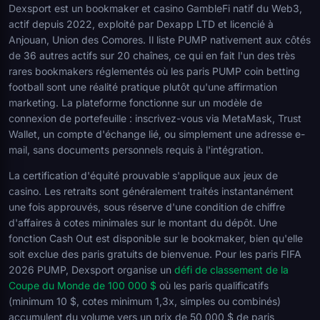
Dexsport est un bookmaker et casino GambleFi natif du Web3,
actif depuis 2022, exploité par Dexapp LTD et licencié à
Anjouan, Union des Comores. Il liste PUMP nativement aux côtés
de 36 autres actifs sur 20 chaînes, ce qui en fait l'un des très
rares bookmakers réglementés où les paris PUMP coin betting
football sont une réalité pratique plutôt qu'une affirmation
marketing. La plateforme fonctionne sur un modèle de
connexion de portefeuille : inscrivez-vous via MetaMask, Trust
Wallet, un compte d'échange lié, ou simplement une adresse e-
mail, sans documents personnels requis à l'intégration.
La certification d'équité prouvable s'applique aux jeux de
casino. Les retraits sont généralement traités instantanément
une fois approuvés, sous réserve d'une condition de chiffre
d'affaires à cotes minimales sur le montant du dépôt. Une
fonction Cash Out est disponible sur le bookmaker, bien qu'elle
soit exclue des paris gratuits de bienvenue. Pour les paris FIFA
2026 PUMP, Dexsport organise un
défi de classement de la
Coupe du Monde de 100 000 $
où les paris qualificatifs
(minimum 10 $, cotes minimum 1,3x, simples ou combinés)
accumulent du volume vers un prix de 50 000 $ de paris