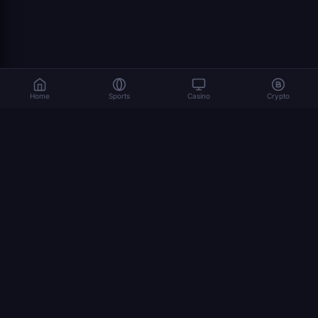
Home
Sports
Casino
Crypto
Le jeu implique des risques. Jouez de manière responsable. 18+
© 2026 Dexsport. Tous droits réservés.
NAVIGATION
accueil
Bitcoin
Ethereum
USDT
comment parier sur les cryptomonnaies
coupe du monde 2026
crypto paris sportifs