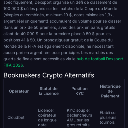
spécifiquement, Dexsport organise un défi de classement de
100 000 $ où les paris sur les matchs de la Coupe du Monde
(simples ou combinés, minimum 10 $, cotes minimales 1,3x,
argent réel uniquement) accumulent du volume pour se classer
dans un prix de 50 premiers, avec des prix en paris gratuits
allant de 40 000 $ pour la première place à 50 $ pour les
positions 41 à 50. Un pronostiqueur gratuit de la Coupe du
Monde de la FIFA est également disponible, ne nécessitant
aucun pari en argent réel pour participer. Les marchés des
quarts de finale sont accessibles via le
hub de football Dexsport
FIFA 2026
.
Bookmakers Crypto Alternatifs
Historique
Statut de
Position
Opérateur
de
la Licence
KYC
Paiement
Licence;
KYC souple;
Établi sur
opérateur
déclencheurs
Cloudbet
plusieurs
de longue
AML sur les
tournois
date
gros retraits