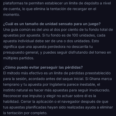
plataformas te permiten establecer un límite de depósito a nivel
de cuenta, lo que elimina la tentación de recargar en el
momento.
¿Cuál es un tamaño de unidad sensato para un juego?
Una guía común es del uno al dos por ciento de tu fondo total de
apuestas por apuesta. Si tu fondo es de 100 unidades, cada
apuesta individual debe ser de una o dos unidades. Esto
significa que una apuesta perdedora no descarrila tu
presupuesto general, y puedes seguir disfrutando del torneo en
múltiples partidos.
¿Cómo puedo evitar perseguir las pérdidas?
El método más efectivo es un límite de pérdidas preestablecido
para la sesión, acordado antes del saque inicial. Si Ghana marca
temprano y tu apuesta por Inglaterra parece inestable, el
instinto natural es hacer más apuestas para seguir involucrado.
Reconocer ese impulso y elegir no actuar sobre él es la
habilidad. Cerrar la aplicación o el navegador después de que
tus apuestas planificadas hayan sido realizadas ayuda a eliminar
la tentación por completo.