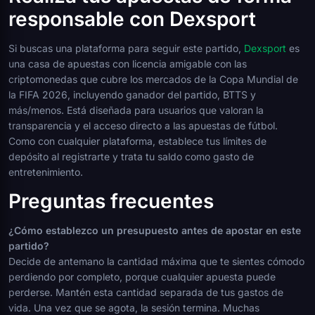
responsable con Dexsport
Si buscas una plataforma para seguir este partido,
Dexsport
es
una casa de apuestas con licencia amigable con las
criptomonedas que cubre los mercados de la Copa Mundial de
la FIFA 2026, incluyendo ganador del partido, BTTS y
más/menos. Está diseñada para usuarios que valoran la
transparencia y el acceso directo a las apuestas de fútbol.
Como con cualquier plataforma, establece tus límites de
depósito al registrarte y trata tu saldo como gasto de
entretenimiento.
Preguntas frecuentes
¿Cómo establezco un presupuesto antes de apostar en este
partido?
Decide de antemano la cantidad máxima que te sientes cómodo
perdiendo por completo, porque cualquier apuesta puede
perderse. Mantén esta cantidad separada de tus gastos de
vida. Una vez que se agota, la sesión termina. Muchas