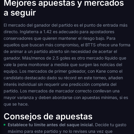
Mejores apuestas y mercados
a seguir
El mercado del ganador del partido es el punto de entrada más
directo. Inglaterra a 1.42 es adecuado para apostadores
conservadores que quieren mantener el riesgo bajo. Para
aquellos que buscan más compromiso, el BTTS ofrece una forma
de animar a un partido abierto sin necesidad de acertar el
ganador. Más/menos de 2.5 goles es otro mercado líquido que
vale la pena monitorear a medida que surgen las noticias del
equipo. Los mercados de primer goleador, con Kane como el
candidato destacado dado su récord en este torneo, añaden
interés individual sin requerir una predicción completa del
partido. Los mercados de marcador correcto conllevan una
mayor varianza y deben abordarse con apuestas mínimas, si es
que se hace.
Consejos de apuestas
Establece tu límite antes del saque inicial.
Decide tu gasto
máximo para este partido y no lo revises una vez que