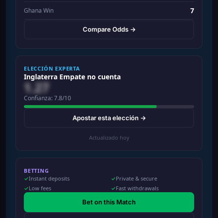
7
Ghana Win
Compare Odds →
ELECCIÓN EXPERTA
Inglaterra Empate no cuenta
1.27
Confianza: 7.8/10
Apostar esta elección →
Actualizado hoy
BETTING
Instant deposits
Private & secure
Low fees
Fast withdrawals
Bet on this Match