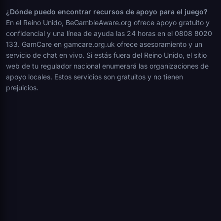
¿Dónde puedo encontrar recursos de apoyo para el juego?
En el Reino Unido, BeGambleAware.org ofrece apoyo gratuito y
confidencial y una línea de ayuda las 24 horas en el 0808 8020
133. GamCare en gamcare.org.uk ofrece asesoramiento y un
servicio de chat en vivo. Si estás fuera del Reino Unido, el sitio
web de tu regulador nacional enumerará las organizaciones de
apoyo locales. Estos servicios son gratuitos y no tienen
prejuicios.