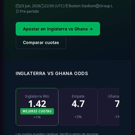
23 Jun, 2026
22:00 (UTC)
Boston Stadium
Group L
Pre-partido
Apostar en Inglaterra vs Ghana →
Comparar cuotas
INGLATERRA VS GHANA ODDS
Inglaterra Win
Empate
Ghana Win
1.42
4.7
7
MEJORES CUOTAS
+3%
-1%
+1%
Las cuotas pueden cambiar. Verifica antes de apostar.