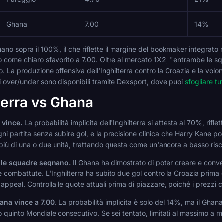
Ghana
7.00
14%
mano sopra il 100%, il che riflette il margine del bookmaker integrato n
o come chiaro sfavorito a 7.00. Oltre al mercato 1X2, "entrambe le 
o. La produzione offensiva dell'Inghilterra contro la Croazia e la vol
i over/under sono disponibili tramite Dexsport, dove puoi
sfogliare t
lterra vs Ghana
 vince.
La probabilità implicita dell'Inghilterra si attesta al 70%, rifl
gni partita senza subire gol, e la precisione clinica che Harry Kane po
più di una o due unità, trattando questa come un'ancora a basso risc
 le squadre segnano.
Il Ghana ha dimostrato di poter creare e conv
 combattute. L'Inghilterra ha subito due gol contro la Croazia prima d
appeal. Controlla le quote attuali prima di piazzare, poiché i prezzi 
na vince a 7.00.
La probabilità implicita è solo del 14%, ma il Ghan
 quinto Mondiale consecutivo. Se sei tentato, limitati al massimo a