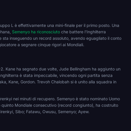
uppo L è effettivamente una mini-finale per il primo posto. Una
 Ghana,
Semenyo ha riconosciuto
che battere l'Inghilterra
ne sta inseguendo un record assoluto, avendo eguagliato il conto
iocatore a segnare cinque rigori ai Mondiali.
 4-2. Kane ha segnato due volte, Jude Bellingham ha aggiunto un
Inghilterra è stata impeccabile, vincendo ogni partita senza
 Saka, Kane, Gordon. Trevoh Chalobah si è unito alla squadra in
Yirenkyi nei minuti di recupero. Semenyo è stato nominato Uomo
uo quinto Mondiale consecutivo (record congiunto), ha costruito
 Yirenkyi, Sibo; Fatawu, Owusu, Semenyo; Ayew.