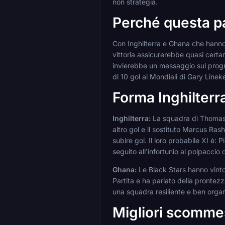
non strategia.
Perché questa pa
Con Inghilterra e Ghana che hanno 
vittoria assicurerebbe quasi certam
invierebbe un messaggio sul progre
di 10 gol ai Mondiali di Gary Linek
Forma Inghilter
Inghilterra:
La squadra di Thomas T
altro gol e il sostituto Marcus Ra
subire gol. Il loro probabile XI è
seguito all'infortunio al polpaccio
Ghana:
Le Black Stars hanno vinto
Partita e ha parlato della prontez
una squadra resiliente e ben orga
Migliori scommes