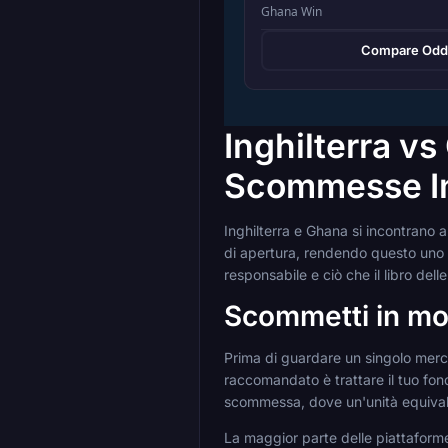
Ghana Win
Compare Odd
Inghilterra vs
Scommesse Int
Inghilterra e Ghana si incontrano 
di apertura, rendendo questo uno s
responsabile e ciò che il libro dell
Scommetti in modo
Prima di guardare un singolo merc
raccomandato è trattare il tuo fon
scommessa, dove un'unità equivale 
La maggior parte delle piattaforme