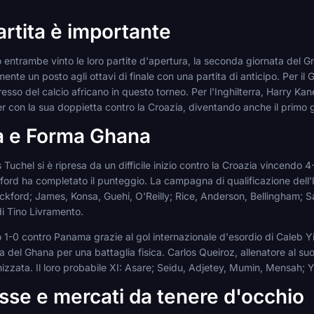
rtita è importante
entrambe vinto le loro partite d'apertura, la seconda giornata del Gr
ente un posto agli ottavi di finale con una partita di anticipo. Per il
sso del calcio africano in questo torneo. Per l'Inghilterra, Harry Ka
er con la sua doppietta contro la Croazia, diventando anche il primo g
ra e Forma Ghana
uchel si è ripresa da un difficile inizio contro la Croazia vincendo
shford ha completato il punteggio. La campagna di qualificazione dell'
: Pickford; James, Konsa, Guehi, O'Reilly; Rice, Anderson, Bellingham;
 di Tino Livramento.
 1-0 contro Panama grazie al gol internazionale d'esordio di Caleb 
za del Ghana per una battaglia fisica. Carlos Queiroz, allenatore al s
nizzata. Il loro probabile XI: Asare; Seidu, Adjetey, Mumin, Mensah;
se e mercati da tenere d'occhio