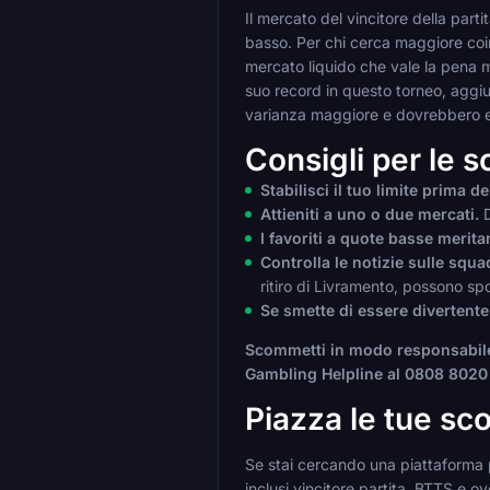
Il mercato del vincitore della parti
basso. Per chi cerca maggiore coin
mercato liquido che vale la pena 
suo record in questo torneo, aggi
varianza maggiore e dovrebbero es
Consigli per le
Stabilisci il tuo limite prima de
Attieniti a uno o due mercati.
D
I favoriti a quote basse merit
Controlla le notizie sulle squad
ritiro di Livramento, possono sp
Se smette di essere divertente,
Scommetti in modo responsabile.
Gambling Helpline al 0808 8020
Piazza le tue s
Se stai cercando una piattaforma 
inclusi vincitore partita, BTTS e 