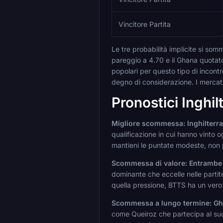
Vincitore Partita
Le tre probabilità implicite si som
pareggio a 4.70 e il Ghana quotat
popolari per questo tipo di incontr
degno di considerazione. I mercat
Pronostici Inghi
Migliore scommessa: Inghilterra
qualificazione in cui hanno vinto o
mantieni le puntate modeste, non 
Scommessa di valore: Entrambe
dominante che eccelle nelle partite
quella pressione, BTTS ha un vero 
Scommessa a lungo termine: Gha
come Queiroz che partecipa al suo