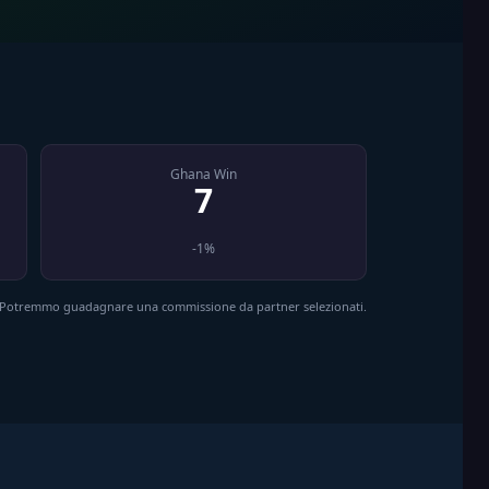
Ghana Win
7
-1%
Potremmo guadagnare una commissione da partner selezionati.