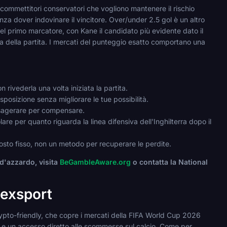
i scommettitori conservatori che vogliono mantenere il rischio
a dover indovinare il vincitore. Over/under 2.5 gol è un altro
l primo marcatore, con Kane il candidato più evidente dato il
a della partita. I mercati del punteggio esatto comportano una
rivederla una volta iniziata la partita.
posizione senza migliorare le tue possibilità.
esagerare per compensare.
lare per quanto riguarda la linea difensiva dell'Inghilterra dopo il
to fisso, non un metodo per recuperare le perdite.
d'azzardo, visita
BeGambleAware.org
o contatta la National
Dexsport
pto-friendly, che copre i mercati della FIFA World Cup 2026
za e un accesso diretto alle scommesse sul calcio. Come per