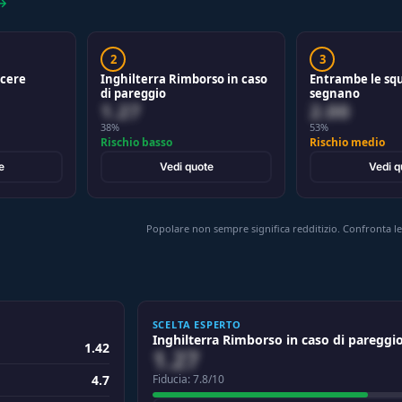
 →
2
3
ncere
Inghilterra Rimborso in caso
Entrambe le sq
di pareggio
segnano
1.27
2.00
38%
53%
Rischio basso
Rischio medio
e
Vedi quote
Vedi q
Popolare non sempre significa redditizio. Confronta l
SCELTA ESPERTO
Inghilterra Rimborso in caso di pareggi
1.42
1.27
4.7
Fiducia: 7.8/10