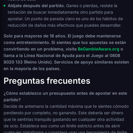
Aléjate después del partido.
Ganes o pierdas, resiste la
tentación de buscar inmediatamente otro partido para
apostar. Un punto de parada claro es uno de los hábitos de
reducción de daños más efectivos que puedes desarrollar.
Solo para mayores de 18 años. El juego debe mantenerse
como entretenimiento. Si sientes que tus apuestas se están
convirtiendo en un problema, visita
BeGambleAware.org
o
llama a la Línea Nacional de Ayuda para el Juego al 0808
8020 133 (Reino Unido). Servicios de apoyo similares existen
en la mayoría de los países.
Preguntas frecuentes
¿Cómo establezco un presupuesto antes de apostar en este
partido?
Decide de antemano la cantidad máxima que te sientes cómodo
perdiendo por completo, no ganando. Este debería ser dinero
que te sentirías tranquilo gastando en cualquier otra actividad
de ocio. Establece eso como un límite estricto antes de abrir
cualquier plataforma y considera usar una herramienta de límite