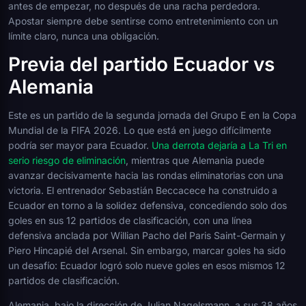
antes de empezar, no después de una racha perdedora.
Apostar siempre debe sentirse como entretenimiento con un
límite claro, nunca una obligación.
Previa del partido Ecuador vs
Alemania
Este es un partido de la segunda jornada del Grupo E en la Copa
Mundial de la FIFA 2026. Lo que está en juego difícilmente
podría ser mayor para Ecuador.
Una derrota dejaría a La Tri en
serio riesgo de eliminación
, mientras que Alemania puede
avanzar decisivamente hacia las rondas eliminatorias con una
victoria. El entrenador Sebastián Beccacece ha construido a
Ecuador en torno a la solidez defensiva, concediendo solo dos
goles en sus 12 partidos de clasificación, con una línea
defensiva anclada por Willian Pacho del Paris Saint-Germain y
Piero Hincapié del Arsenal. Sin embargo, marcar goles ha sido
un desafío: Ecuador logró solo nueve goles en esos mismos 12
partidos de clasificación.
Alemania, bajo la dirección de Julian Nagelsmann, a sus 38 años