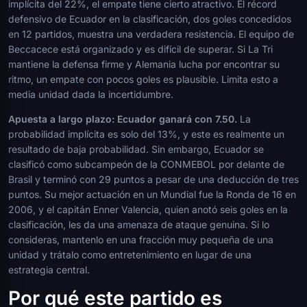
implícita del 22%, el empate tiene cierto atractivo. El récord
defensivo de Ecuador en la clasificación, dos goles concedidos
en 12 partidos, muestra una verdadera resistencia. El equipo de
Beccacece está organizado y es difícil de superar. Si La Tri
mantiene la defensa firme y Alemania lucha por encontrar su
ritmo, un empate con pocos goles es plausible. Limita esto a
media unidad dada la incertidumbre.
Apuesta a largo plazo: Ecuador ganará con 7.50.
La
probabilidad implícita es solo del 13%, y este es realmente un
resultado de baja probabilidad. Sin embargo, Ecuador se
clasificó como subcampeón de la CONMEBOL por delante de
Brasil y terminó con 29 puntos a pesar de una deducción de tres
puntos. Su mejor actuación en un Mundial fue la Ronda de 16 en
2006, y el capitán Enner Valencia, quien anotó seis goles en la
clasificación, les da una amenaza de ataque genuina. Si lo
consideras, mantenlo en una fracción muy pequeña de una
unidad y trátalo como entretenimiento en lugar de una
estrategia central.
Por qué este partido es