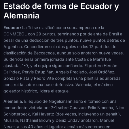
Estado de forma de Ecuador y
Alemania
Ecuador:
La Tri se clasificó como subcampeona de la
CONMEBOL con 29 puntos, terminando por delante de Brasil a
pesar de una deducción de tres puntos, nueve puntos detrás de
Argentina. Concedieron solo dos goles en los 12 partidos de
clasificación de Beccacece, aunque solo anotaron nueve veces.
Su derrota en la primera jornada ante Costa de Marfil fue
ajustada, 1-0, y el equipo sigue confiando. El portero Hernán
Galíndez, Pervis Estupiñán, Angelo Preciado, Joel Ordóñez,
Gonzalo Plata y Pedro Vite completan una plantilla equilibrada
construida sobre una base defensiva. Valencia, el máximo
goleador histórico, lidera el ataque.
Alemania:
El equipo de Nagelsmann abrió el torneo con una
contundente victoria por 7-1 sobre Curazao. Felix Nmecha, Nico
Schlotterbeck, Kai Havertz (dos veces, incluyendo un penalti),
Musiala, Nathaniel Brown y Deniz Undav anotaron. Manuel
Neuer, a sus 40 años el jugador alemán más veterano en