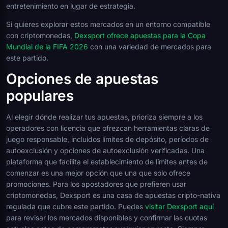
entretenimiento en lugar de estrategia.
Si quieres explorar estos mercados en un entorno compatible
con criptomonedas,
Dexsport ofrece apuestas para la Copa
Mundial de la FIFA 2026
con una variedad de mercados para
este partido.
Opciones de apuestas
populares
Al elegir dónde realizar tus apuestas, prioriza siempre a los
operadores con licencia que ofrezcan herramientas claras de
juego responsable, incluidos límites de depósito, períodos de
autoexclusión y opciones de autoexclusión verificadas. Una
plataforma que facilita el establecimiento de límites antes de
comenzar es una mejor opción que una que solo ofrece
promociones. Para los apostadores que prefieren usar
criptomonedas, Dexsport es una casa de apuestas cripto-nativa
regulada que cubre este partido. Puedes
visitar Dexsport aquí
para revisar los mercados disponibles y confirmar las cuotas