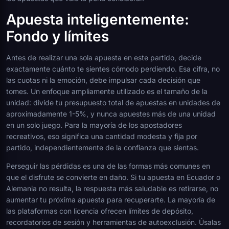
Apuesta inteligentemente:
Fondo y límites
Antes de realizar una sola apuesta en este partido, decide
exactamente cuánto te sientes cómodo perdiendo. Esa cifra, no
las cuotas ni la emoción, debe impulsar cada decisión que
tomes. Un enfoque ampliamente utilizado es el tamaño de la
unidad: divide tu presupuesto total de apuestas en unidades de
aproximadamente 1-5%, y nunca apuestes más de una unidad
en un solo juego. Para la mayoría de los apostadores
recreativos, eso significa una cantidad modesta y fija por
partido, independientemente de la confianza que sientas.
Perseguir las pérdidas es una de las formas más comunes en
que el disfrute se convierte en daño. Si tu apuesta en Ecuador o
Alemania no resulta, la respuesta más saludable es retirarse, no
aumentar tu próxima apuesta para recuperarte. La mayoría de
las plataformas con licencia ofrecen límites de depósito,
recordatorios de sesión y herramientas de autoexclusión. Úsalas