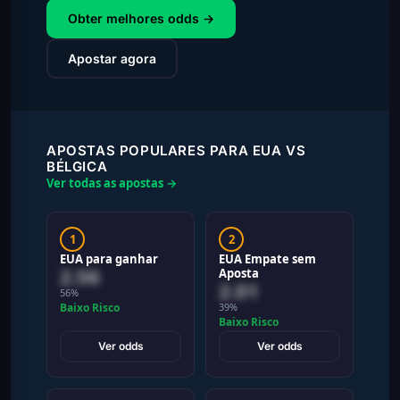
Obter melhores odds →
Apostar agora
APOSTAS POPULARES PARA EUA VS
BÉLGICA
Ver todas as apostas →
1
2
EUA para ganhar
EUA Empate sem
2.56
Aposta
2.01
56%
Baixo Risco
39%
Baixo Risco
Ver odds
Ver odds