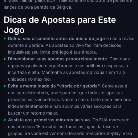
e Malik Tillman pelos EUA. Tielemans é o cobrador de pênaltis e
lances de bola parada da Bélgica.
Dicas de Apostas para Este
Jogo
Defina seu orçamento antes do início do jogo
e não o revise
durante a partida. As apostas ao vivo facilitam decisões
impulsivas; seu limite pré-jogo é sua âncora.
Dimensionar suas apostas proporcionalmente.
Com duas
equipes igualmente equilibradas e um artilheiro suspenso, a
incerteza é alta. Mantenha as apostas individuais em 1 a 2
unidades no máximo.
Evite a mentalidade de "vitória obrigatória".
Como este é
um jogo eliminatório, pode parecer que todas as apostas
precisam ser vencedoras. Não é o caso. Trate cada mercado
independentemente e não acumule várias seleções para
buscar um retorno maior.
Assista aos primeiros minutos ao vivo.
Os EUA marcaram
nos primeiros 15 minutos em todos os jogos da fase de
grupos. Se você estiver considerando mercados in-play, essa