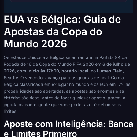
EUA vs Bélgica: Guia de
Apostas da Copa do
Mundo 2026
Os Estados Unidos e a Bélgica se enfrentam na Partida 94 da
Rodada de 16 da Copa do Mundo FIFA 2026 em
6 de julho de
2026, com início às 17h00, horário local
, no
Lumen Field,
Seattle
. O vencedor avança para as quartas de final. Com a
Bélgica classificada em 9º lugar no mundo e os EUA em 17º, as
probabilidades são apertadas, as apostas são enormes e as
histórias são ricas. Antes de fazer qualquer aposta, porém, a
jogada mais inteligente que você pode fazer é definir seus
limites.
Aposte com Inteligência: Banca
e Limites Primeiro