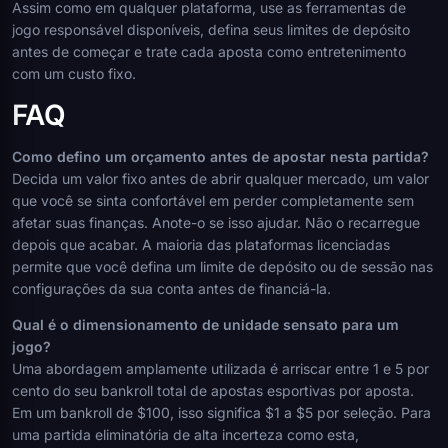
Assim como em qualquer plataforma, use as ferramentas de
jogo responsável disponíveis, defina seus limites de depósito
antes de começar e trate cada aposta como entretenimento
com um custo fixo.
FAQ
Como defino um orçamento antes de apostar nesta partida?
Decida um valor fixo antes de abrir qualquer mercado, um valor
que você se sinta confortável em perder completamente sem
afetar suas finanças. Anote-o se isso ajudar. Não o recarregue
depois que acabar. A maioria das plataformas licenciadas
permite que você defina um limite de depósito ou de sessão nas
configurações da sua conta antes de financiá-la.
Qual é o dimensionamento de unidade sensato para um
jogo?
Uma abordagem amplamente utilizada é arriscar entre 1 e 5 por
cento do seu bankroll total de apostas esportivas por aposta.
Em um bankroll de $100, isso significa $1 a $5 por seleção. Para
uma partida eliminatória de alta incerteza como esta,