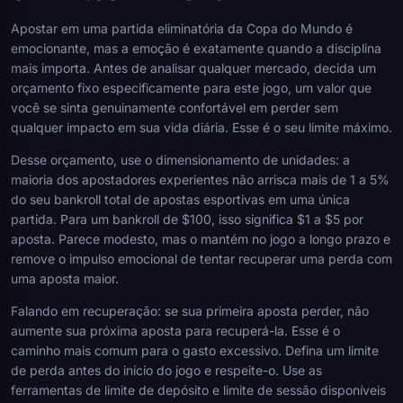
Apostar em uma partida eliminatória da Copa do Mundo é
emocionante, mas a emoção é exatamente quando a disciplina
mais importa. Antes de analisar qualquer mercado, decida um
orçamento fixo especificamente para este jogo, um valor que
você se sinta genuinamente confortável em perder sem
qualquer impacto em sua vida diária. Esse é o seu limite máximo.
Desse orçamento, use o dimensionamento de unidades: a
maioria dos apostadores experientes não arrisca mais de 1 a 5%
do seu bankroll total de apostas esportivas em uma única
partida. Para um bankroll de $100, isso significa $1 a $5 por
aposta. Parece modesto, mas o mantém no jogo a longo prazo e
remove o impulso emocional de tentar recuperar uma perda com
uma aposta maior.
Falando em recuperação: se sua primeira aposta perder, não
aumente sua próxima aposta para recuperá-la. Esse é o
caminho mais comum para o gasto excessivo. Defina um limite
de perda antes do início do jogo e respeite-o. Use as
ferramentas de limite de depósito e limite de sessão disponíveis