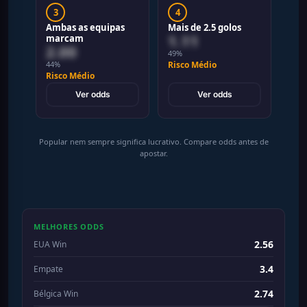
3
4
Ambas as equipas
Mais de 2.5 golos
1.11
marcam
2.00
49%
44%
Risco Médio
Risco Médio
Ver odds
Ver odds
Popular nem sempre significa lucrativo. Compare odds antes de
apostar.
MELHORES ODDS
2.56
EUA Win
3.4
Empate
2.74
Bélgica Win