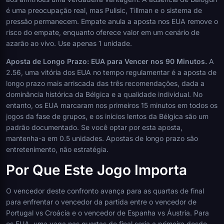
é uma preocupação real, mas Pulisic, Tillman e o sistema de
pressão permanecem. Empate anula a aposta nos EUA remove o
risco do empate, enquanto oferece valor em um cenário de
azarão ao vivo. Use apenas 1 unidade.
Aposta de Longo Prazo: EUA para Vencer nos 90 Minutos.
A
2.56, uma vitória dos EUA no tempo regulamentar é a aposta de
longo prazo mais arriscada das três recomendações, dada a
dominância histórica da Bélgica e a qualidade individual. No
entanto, os EUA marcaram nos primeiros 15 minutos em todos os
jogos da fase de grupos, e os inícios lentos da Bélgica são um
padrão documentado. Se você optar por esta aposta,
mantenha-a em 0.5 unidades. Apostas de longo prazo são
entretenimento, não estratégia.
Por Que Este Jogo Importa
O vencedor deste confronto avança para as quartas de final
para enfrentar o vencedor da partida entre o vencedor de
Portugal vs Croácia e o vencedor de Espanha vs Áustria. Para
os EUA, uma vaga nas quartas de final seria a primeira desde