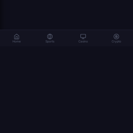
Home
Sports
Casino
Crypto
As apostas envolvem riscos. Jogue de forma responsável. 18+
© 2026 Dexsport. Todos os direitos reservados.
NAVEGAÇÃO
página inicial
Bitcoin
Ethereum
USDT
como apostar cripto
copa do mundo 2026
criptoapostas