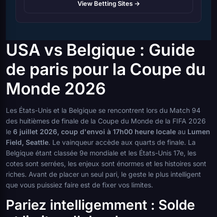
View Betting Sites →
USA vs Belgique : Guide
de paris pour la Coupe du
Monde 2026
Les États-Unis et la Belgique se rencontrent lors du Match 94
des huitièmes de finale de la Coupe du Monde de la FIFA 2026
le
6 juillet 2026, coup d'envoi à 17h00 heure locale
au
Lumen
Field, Seattle
. Le vainqueur accède aux quarts de finale. La
Belgique étant classée 9e mondiale et les États-Unis 17e, les
cotes sont serrées, les enjeux sont énormes et les histoires sont
riches. Avant de placer un seul pari, le geste le plus intelligent
que vous puissiez faire est de fixer vos limites.
Pariez intelligemment : Solde