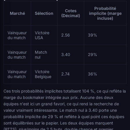
Probabilité
Cotes
Marché
Sélection
implicite (marge
(Décimal)
incluse)
Vainqueur
Victoire
2.56
39%
du match
USA
Vainqueur
Match
3.40
29%
du match
nul
Vainqueur
Victoire
2.74
36%
du match
Belgique
Ces trois probabilités implicites totalisent 104 %, ce qui reflète la
marge du bookmaker intégrée aux prix. Aucune des deux
équipes n'est ici un grand favori, ce qui rend la recherche de
valeur vraiment intéressante. Le match nul à 3.40 porte une
probabilité implicite de 29 % et reflète à quel point ces équipes
sont équilibrées sur le papier. Les deux équipes marquent
(BTTS), plus/moins de 2,5 buts, double chance et premier