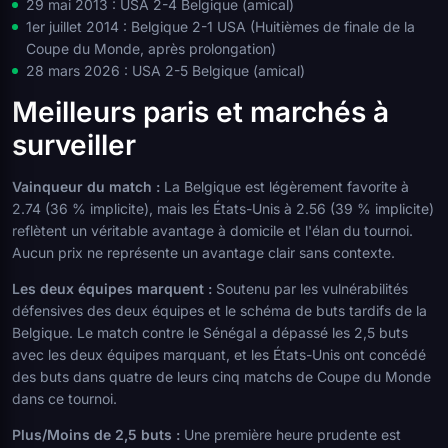
29 mai 2013 : USA 2-4 Belgique (amical)
1er juillet 2014 : Belgique 2-1 USA (Huitièmes de finale de la
Coupe du Monde, après prolongation)
28 mars 2026 : USA 2-5 Belgique (amical)
Meilleurs paris et marchés à
surveiller
Vainqueur du match :
La Belgique est légèrement favorite à
2.74 (36 % implicite), mais les États-Unis à 2.56 (39 % implicite)
reflètent un véritable avantage à domicile et l'élan du tournoi.
Aucun prix ne représente un avantage clair sans contexte.
Les deux équipes marquent :
Soutenu par les vulnérabilités
défensives des deux équipes et le schéma de buts tardifs de la
Belgique. Le match contre le Sénégal a dépassé les 2,5 buts
avec les deux équipes marquant, et les États-Unis ont concédé
des buts dans quatre de leurs cinq matchs de Coupe du Monde
dans ce tournoi.
Plus/Moins de 2,5 buts :
Une première heure prudente est