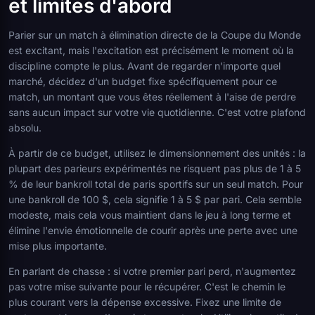
et limites d'abord
Parier sur un match à élimination directe de la Coupe du Monde
est excitant, mais l'excitation est précisément le moment où la
discipline compte le plus. Avant de regarder n'importe quel
marché, décidez d'un budget fixe spécifiquement pour ce
match, un montant que vous êtes réellement à l'aise de perdre
sans aucun impact sur votre vie quotidienne. C'est votre plafond
absolu.
À partir de ce budget, utilisez le dimensionnement des unités : la
plupart des parieurs expérimentés ne risquent pas plus de 1 à 5
% de leur bankroll total de paris sportifs sur un seul match. Pour
une bankroll de 100 $, cela signifie 1 à 5 $ par pari. Cela semble
modeste, mais cela vous maintient dans le jeu à long terme et
élimine l'envie émotionnelle de courir après une perte avec une
mise plus importante.
En parlant de chasse : si votre premier pari perd, n'augmentez
pas votre mise suivante pour le récupérer. C'est le chemin le
plus courant vers la dépense excessive. Fixez une limite de