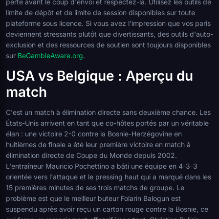
perte avant le coup d'envoi et respectez-la. Utilisez les outils de
limite de dépôt et de limite de session disponibles sur toute
plateforme sous licence. Si vous avez l'impression que vos paris
deviennent stressants plutôt que divertissants, des outils d'auto-
exclusion et des ressources de soutien sont toujours disponibles
sur
BeGambleAware.org
.
USA vs Belgique : Aperçu du
match
C'est un match à élimination directe sans deuxième chance. Les
États-Unis arrivent en tant que co-hôtes portés par un véritable
élan : une victoire 2-0 contre la Bosnie-Herzégovine en
huitièmes de finale a été leur première victoire en match à
élimination directe de Coupe du Monde depuis 2002.
L'entraîneur Mauricio Pochettino a bâti une équipe en 4-3-3
orientée vers l'attaque et le pressing haut qui a marqué dans les
15 premières minutes de ses trois matchs de groupe. Le
problème est que le meilleur buteur Folarin Balogun est
suspendu après avoir reçu un carton rouge contre la Bosnie, ce