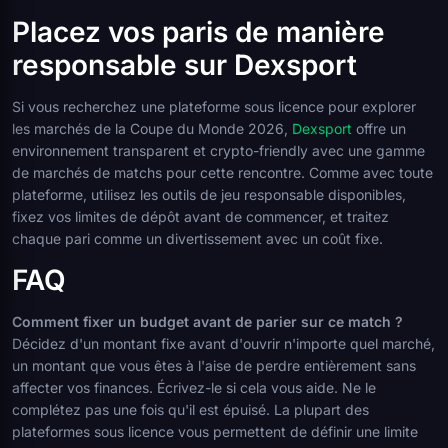
Placez vos paris de manière
responsable sur Dexsport
Si vous recherchez une plateforme sous licence pour explorer
les marchés de la Coupe du Monde 2026,
Dexsport
offre un
environnement transparent et crypto-friendly avec une gamme
de marchés de matchs pour cette rencontre. Comme avec toute
plateforme, utilisez les outils de jeu responsable disponibles,
fixez vos limites de dépôt avant de commencer, et traitez
chaque pari comme un divertissement avec un coût fixe.
FAQ
Comment fixer un budget avant de parier sur ce match ?
Décidez d'un montant fixe avant d'ouvrir n'importe quel marché,
un montant que vous êtes à l'aise de perdre entièrement sans
affecter vos finances. Écrivez-le si cela vous aide. Ne le
complétez pas une fois qu'il est épuisé. La plupart des
plateformes sous licence vous permettent de définir une limite