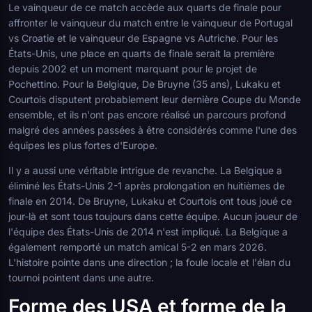
Le vainqueur de ce match accède aux quarts de finale pour
affronter le vainqueur du match entre le vainqueur de Portugal
vs Croatie et le vainqueur de Espagne vs Autriche. Pour les
États-Unis, une place en quarts de finale serait la première
depuis 2002 et un moment marquant pour le projet de
Pochettino. Pour la Belgique, De Bruyne (35 ans), Lukaku et
Courtois disputent probablement leur dernière Coupe du Monde
ensemble, et ils n'ont pas encore réalisé un parcours profond
malgré des années passées à être considérés comme l'une des
équipes les plus fortes d'Europe.
Il y a aussi une véritable intrigue de revanche. La Belgique a
éliminé les États-Unis 2-1 après prolongation en huitièmes de
finale en 2014. De Bruyne, Lukaku et Courtois ont tous joué ce
jour-là et sont tous toujours dans cette équipe. Aucun joueur de
l'équipe des États-Unis de 2014 n'est impliqué. La Belgique a
également remporté un match amical 5-2 en mars 2026.
L'histoire pointe dans une direction ; la foule locale et l'élan du
tournoi pointent dans une autre.
Forme des USA et forme de la