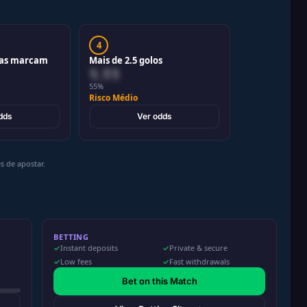
4
pas marcam
Mais de 2.5 golos
1.11
55%
Risco Médio
dds
Ver odds
s de apostar.
BETTING
Instant deposits
Private & secure
Low fees
Fast withdrawals
Bet on this Match