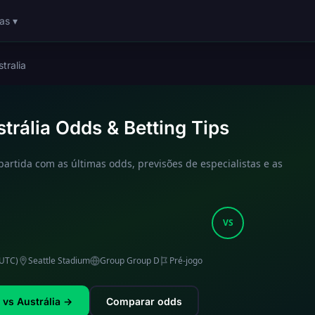
as ▾
tralia
trália Odds & Betting Tips
partida com as últimas odds, previsões de especialistas e as
VS
(UTC)
Seattle Stadium
Group Group D
Pré-jogo
vs Austrália →
Comparar odds