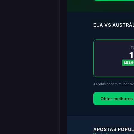
EUA VS AUSTRÁ
E
1
MELH
As odds podem mudar. Ver
Obter melhores
APOSTAS POPUL