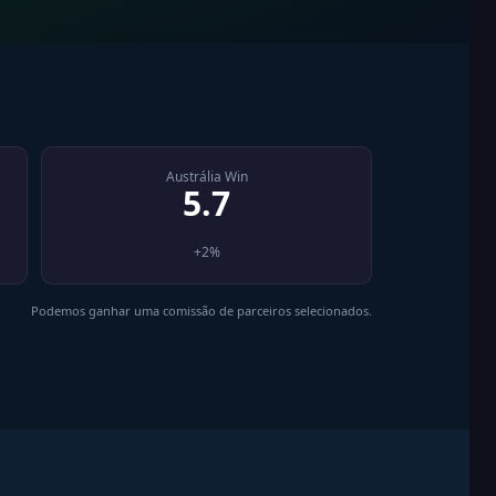
Austrália Win
5.7
+2%
Podemos ganhar uma comissão de parceiros selecionados.