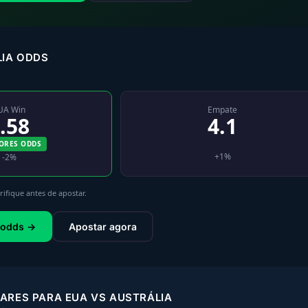
LIA ODDS
UA Win
Empate
.58
4.1
ORES ODDS
+1%
-2%
ifique antes de apostar.
 odds →
Apostar agora
ARES PARA EUA VS AUSTRÁLIA