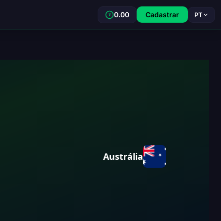
0.00
Cadastrar
PT
₮
Austrália