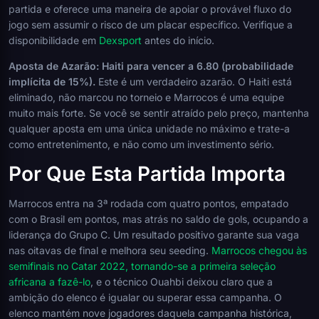
partida e oferece uma maneira de apoiar o provável fluxo do
jogo sem assumir o risco de um placar específico. Verifique a
disponibilidade em
Dexsport
antes do início.
Aposta de Azarão: Haiti para vencer a 6.80 (probabilidade
implícita de 15%).
Este é um verdadeiro azarão. O Haiti está
eliminado, não marcou no torneio e Marrocos é uma equipe
muito mais forte. Se você se sentir atraído pelo preço, mantenha
qualquer aposta em uma única unidade no máximo e trate-a
como entretenimento, e não como um investimento sério.
Por Que Esta Partida Importa
Marrocos entra na 3ª rodada com quatro pontos, empatado
com o Brasil em pontos, mas atrás no saldo de gols, ocupando a
liderança do Grupo C. Um resultado positivo garante sua vaga
nas oitavas de final e melhora seu seeding.
Marrocos chegou às
semifinais no Catar 2022, tornando-se a primeira seleção
africana a fazê-lo
, e o técnico Ouahbi deixou claro que a
ambição do elenco é igualar ou superar essa campanha. O
elenco mantém nove jogadores daquela campanha histórica,