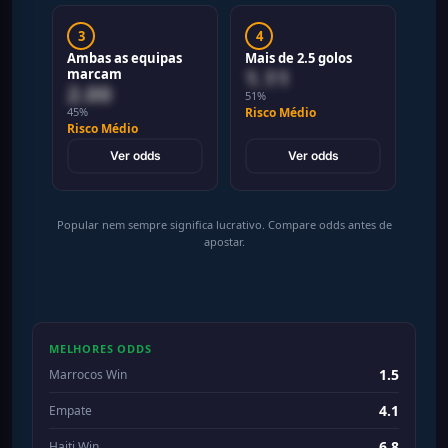
3
4
Ambas as equipas
Mais de 2.5 golos
1.11
marcam
2.00
51%
45%
Risco Médio
Risco Médio
Ver odds
Ver odds
Popular nem sempre significa lucrativo. Compare odds antes de
apostar.
MELHORES ODDS
1.5
Marrocos Win
4.1
Empate
6.8
Haiti Win