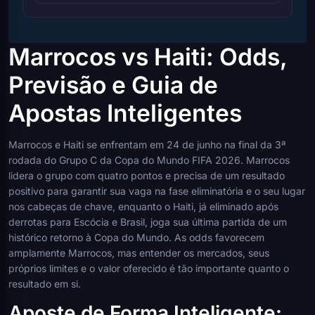
Marrocos vs Haiti: Odds,
Previsão e Guia de
Apostas Inteligentes
Marrocos e Haiti se enfrentam em 24 de junho na final da 3ª
rodada do Grupo C da Copa do Mundo FIFA 2026. Marrocos
lidera o grupo com quatro pontos e precisa de um resultado
positivo para garantir sua vaga na fase eliminatória e o seu lugar
nos cabeças de chave, enquanto o Haiti, já eliminado após
derrotas para Escócia e Brasil, joga sua última partida de um
histórico retorno à Copa do Mundo. As odds favorecem
amplamente Marrocos, mas entender os mercados, seus
próprios limites e o valor oferecido é tão importante quanto o
resultado em si.
Aposte de Forma Inteligente: