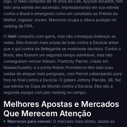
jogo. O meio-campista de 18 anos do Lille, Ayyoub Bouaddi, tem
sido uma estrela em ascensão, impressionando em sua estreia
contra o Brasil e emergindo como um candidato ao Prêmio de
Melhor Jogador Jovem. Marrocos ocupa a oitava posição no
ranking da FIFA.
O
Haiti
competiu com garra, mas não conseguiu balançar as
redes. Eles tiveram mais posse de bola contra a Escócia antes
que o gol contra de Bellegarde se mostrasse decisivo. Contra o
Brasil, eles fizeram um segundo tempo admirável, mas não
conseguiram vencer Alisson. Frantzdy Pierrot, criado em
Massachusetts, e o ponta Ruben Providence têm sido suas
saídas de ataque mais perigosas, com Pierrot cabeceando para
fora no final contra a Escócia. O goleiro Johnny Placide, 38, fez
sua estreia na Copa do Mundo contra a Escócia. Eles são a
segunda equipe com pior ranking no campo.
Melhores Apostas e Mercados
Que Merecem Atenção
Marrocos para vencer:
O mercado mais direto, dadas as