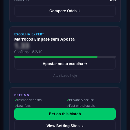
Compare Odds →
ESCOLHA EXPERT
Marrocos Empate sem Aposta
1.33
Confiança: 8.2/10
Apostar nesta escolha →
Atualizado hoje
BETTING
Instant deposits
Private & secure
Low fees
Fast withdrawals
Bet on this Match
View Betting Sites →