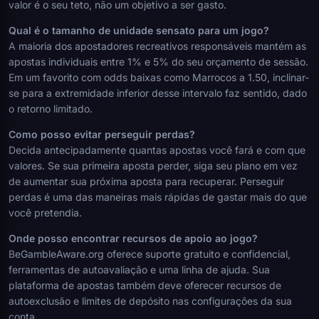
valor é o seu teto, não um objetivo a ser gasto.
Qual é o tamanho de unidade sensato para um jogo?
A maioria dos apostadores recreativos responsáveis mantém as
apostas individuais entre 1% e 5% do seu orçamento de sessão.
Em um favorito com odds baixas como Marrocos a 1.50, inclinar-
se para a extremidade inferior desse intervalo faz sentido, dado
o retorno limitado.
Como posso evitar perseguir perdas?
Decida antecipadamente quantas apostas você fará e com que
valores. Se sua primeira aposta perder, siga seu plano em vez
de aumentar sua próxima aposta para recuperar. Perseguir
perdas é uma das maneiras mais rápidas de gastar mais do que
você pretendia.
Onde posso encontrar recursos de apoio ao jogo?
BeGambleAware.org oferece suporte gratuito e confidencial,
ferramentas de autoavaliação e uma linha de ajuda. Sua
plataforma de apostas também deve oferecer recursos de
autoexclusão e limites de depósito nas configurações da sua
conta.