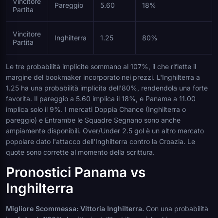
Vincitore
Pareggio
5.60
18%
Partita
Vincitore
Inghilterra
1.25
80%
Partita
Le tre probabilità implicite sommano al 107%, il che riflette il
margine del bookmaker incorporato nei prezzi. L'Inghilterra a
1.25 ha una probabilità implicita dell'80%, rendendola una forte
favorita. Il pareggio a 5.60 implica il 18%, e Panama a 11.00
implica solo il 9%. I mercati Doppia Chance (Inghilterra o
pareggio) e Entrambe le Squadre Segnano sono anche
ampiamente disponibili. Over/Under 2.5 gol è un altro mercato
popolare dato l'attacco dell'Inghilterra contro la Croazia. Le
quote sono corrette al momento della scrittura.
Pronostici Panama vs
Inghilterra
Migliore Scommessa: Vittoria Inghilterra.
Con una probabilità