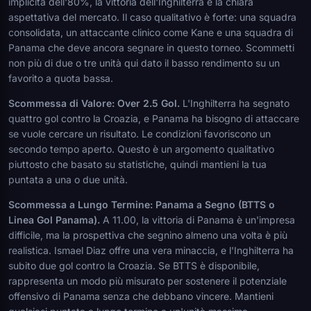
implicita dell'80%, la vittoria dell'Inghilterra è la chiara
aspettativa del mercato. Il caso qualitativo è forte: una squadra
consolidata, un attaccante clinico come Kane e una squadra di
Panama che deve ancora segnare in questo torneo. Scommetti
non più di due o tre unità qui dato il basso rendimento su un
favorito a quota bassa.
Scommessa di Valore: Over 2.5 Gol.
L'Inghilterra ha segnato
quattro gol contro la Croazia, e Panama ha bisogno di attaccare
se vuole cercare un risultato. Le condizioni favoriscono un
secondo tempo aperto. Questo è un argomento qualitativo
piuttosto che basato su statistiche, quindi mantieni la tua
puntata a una o due unità.
Scommessa a Lungo Termine: Panama a Segno (BTTS o
Linea Gol Panama).
A 11.00, la vittoria di Panama è un'impresa
difficile, ma la prospettiva che segnino almeno una volta è più
realistica. Ismael Diaz offre una vera minaccia, e l'Inghilterra ha
subito due gol contro la Croazia. Se BTTS è disponibile,
rappresenta un modo più misurato per sostenere il potenziale
offensivo di Panama senza che debbano vincere. Mantieni