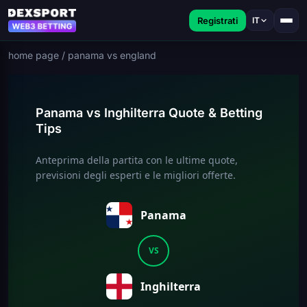
Registrati
IT
home page
/
panama vs england
Panama vs Inghilterra Quote & Betting
Tips
Anteprima della partita con le ultime quote,
previsioni degli esperti e le migliori offerte.
Panama
VS
Inghilterra