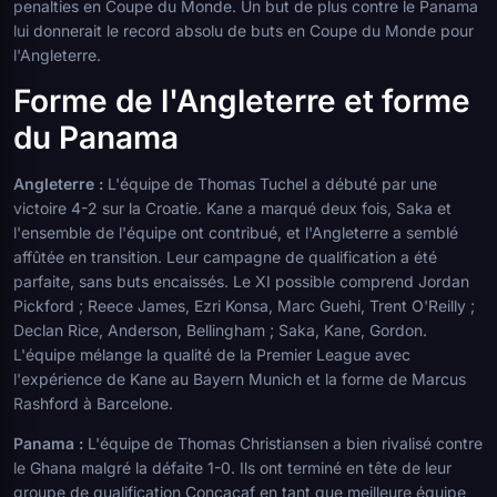
penalties en Coupe du Monde. Un but de plus contre le Panama
lui donnerait le record absolu de buts en Coupe du Monde pour
l'Angleterre.
Forme de l'Angleterre et forme
du Panama
Angleterre :
L'équipe de Thomas Tuchel a débuté par une
victoire 4-2 sur la Croatie. Kane a marqué deux fois, Saka et
l'ensemble de l'équipe ont contribué, et l'Angleterre a semblé
affûtée en transition. Leur campagne de qualification a été
parfaite, sans buts encaissés. Le XI possible comprend Jordan
Pickford ; Reece James, Ezri Konsa, Marc Guehi, Trent O'Reilly ;
Declan Rice, Anderson, Bellingham ; Saka, Kane, Gordon.
L'équipe mélange la qualité de la Premier League avec
l'expérience de Kane au Bayern Munich et la forme de Marcus
Rashford à Barcelone.
Panama :
L'équipe de Thomas Christiansen a bien rivalisé contre
le Ghana malgré la défaite 1-0. Ils ont terminé en tête de leur
groupe de qualification Concacaf en tant que meilleure équipe