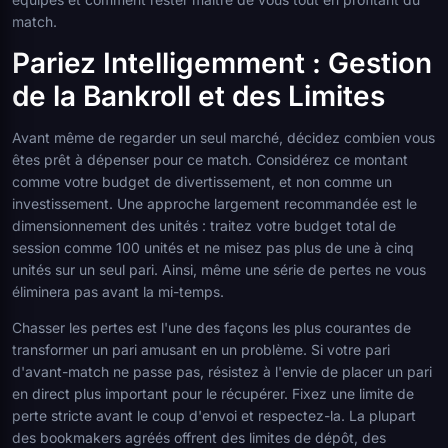
match.
Pariez Intelligemment : Gestion
de la Bankroll et des Limites
Avant même de regarder un seul marché, décidez combien vous
êtes prêt à dépenser pour ce match. Considérez ce montant
comme votre budget de divertissement, et non comme un
investissement. Une approche largement recommandée est le
dimensionnement des unités : traitez votre budget total de
session comme 100 unités et ne misez pas plus de une à cinq
unités sur un seul pari. Ainsi, même une série de pertes ne vous
éliminera pas avant la mi-temps.
Chasser les pertes est l'une des façons les plus courantes de
transformer un pari amusant en un problème. Si votre pari
d'avant-match ne passe pas, résistez à l'envie de placer un pari
en direct plus important pour le récupérer. Fixez une limite de
perte stricte avant le coup d'envoi et respectez-la. La plupart
des bookmakers agréés offrent des limites de dépôt, des