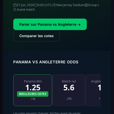
27 Jun, 2026
0:00 (UTC)
New Jersey Stadium
Group L
Avant-match
Parier sur Panama vs Angleterre →
Comparer les cotes
PANAMA VS ANGLETERRE ODDS
Panama Win
Match nul
Angleterre Win
1.25
5.6
11
MEILLEURES COTES
-2%
+1%
-1%
Les cotes peuvent changer. Vérifiez avant de parier.