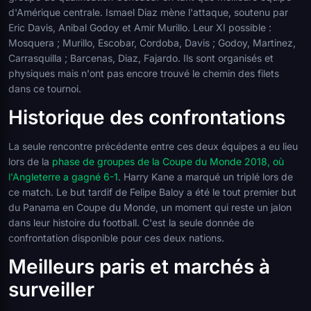
d'Amérique centrale. Ismael Diaz mène l'attaque, soutenu par
Eric Davis, Anibal Godoy et Amir Murillo. Leur XI possible :
Mosquera ; Murillo, Escobar, Cordoba, Davis ; Godoy, Martinez,
Carrasquilla ; Barcenas, Diaz, Fajardo. Ils sont organisés et
physiques mais n'ont pas encore trouvé le chemin des filets
dans ce tournoi.
Historique des confrontations
La seule rencontre précédente entre ces deux équipes a eu lieu
lors de la
phase de groupes de la Coupe du Monde 2018, où
l'Angleterre a gagné 6-1
. Harry Kane a marqué un triplé lors de
ce match. Le but tardif de Felipe Baloy a été le tout premier but
du Panama en Coupe du Monde, un moment qui reste un jalon
dans leur histoire du football. C'est la seule donnée de
confrontation disponible pour ces deux nations.
Meilleurs paris et marchés à
surveiller