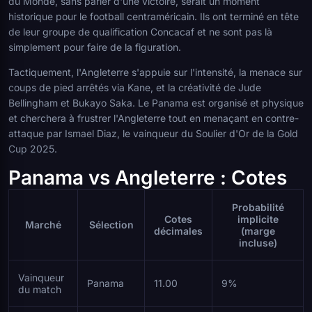
du Monde, sans parler d'une victoire, serait un moment
historique pour le football centraméricain. Ils ont terminé en tête
de leur groupe de qualification Concacaf et ne sont pas là
simplement pour faire de la figuration.
Tactiquement, l'Angleterre s'appuie sur l'intensité, la menace sur
coups de pied arrêtés via Kane, et la créativité de Jude
Bellingham et Bukayo Saka. Le Panama est organisé et physique
et cherchera à frustrer l'Angleterre tout en menaçant en contre-
attaque par Ismael Diaz, le vainqueur du Soulier d'Or de la Gold
Cup 2025.
Panama vs Angleterre : Cotes
Probabilité
Cotes
implicite
Marché
Sélection
décimales
(marge
incluse)
Vainqueur
Panama
11.00
9%
du match