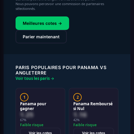
Nous pouvons percevoir une commission de partenaires
sélectionnés.
Meilleures cotes →
Parier maintenant
PARIS POPULAIRES POUR PANAMA VS
ANGLETERRE
Voir tous les paris →
1
2
Panama pour
Panama Remboursé
gagner
si Nul
1.25
1.16
67%
42%
Faible risque
Faible risque
Voir les cotes
Voir les cotes