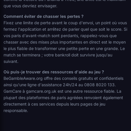
que vous devriez envisager.
Comment éviter de chasser les pertes ?
Fixez une limite de perte avant le coup d'envoi, un point où vous
fermez l'application et arrêtez de parier quel que soit le score. Si
vos paris d'avant-match sont perdants, rappelez-vous que
chasser avec des mises plus importantes en direct est le moyen
le plus fiable de transformer une petite perte en une grande. Le
match se terminera ; votre bankroll doit survivre jusqu'au
suivant.
Où puis-je trouver des ressources d'aide au jeu ?
BeGambleAware.org offre des conseils gratuits et confidentiels
ainsi qu'une ligne d'assistance 24h/24 au 0808 8020 133.
GamCare à gamcare.org.uk est une autre ressource fiable. La
plupart des plateformes de paris agréées renvoient également
directement à ces services depuis leurs pages de jeu
responsable.