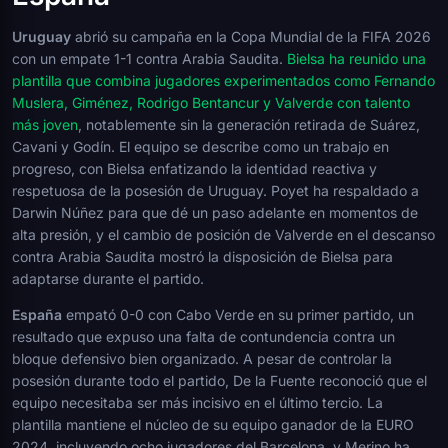
Uruguay
abrió su campaña en la Copa Mundial de la FIFA 2026
con un empate 1-1 contra Arabia Saudita.
Bielsa ha reunido una
plantilla que combina jugadores experimentados como Fernando
Muslera, Giménez, Rodrigo Bentancur y Valverde con talento
más joven
, notablemente sin la generación retirada de Suárez,
Cavani y Godín. El equipo se describe como un trabajo en
progreso, con Bielsa enfatizando la identidad reactiva y
respetuosa de la posesión de Uruguay. Poyet ha respaldado a
Darwin Núñez para que dé un paso adelante en momentos de
alta presión, y el cambio de posición de Valverde en el descanso
contra Arabia Saudita mostró la disposición de Bielsa para
adaptarse durante el partido.
España
empató 0-0 con Cabo Verde en su primer partido, un
resultado que expuso una falta de contundencia contra un
bloque defensivo bien organizado. A pesar de controlar la
posesión durante todo el partido, De la Fuente reconoció que el
equipo necesitaba ser más incisivo en el último tercio. La
plantilla mantiene el núcleo de su equipo ganador de la EURO
2024, incluyendo ocho jugadores del Barcelona, y Merino ha