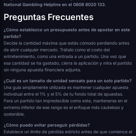
National Gambling Helpline en el 0808 8020 133.
Preguntas Frecuentes
¿Cómo establezco un presupuesto antes de apostar en este
partido?
Decide la cantidad máxima que estás cómodo perdiendo antes
de abrir cualquier mercado. Trátalo como el costo del
entretenimiento, como una entrada a un partido. Una vez que
esa cantidad se ha gastado, cierra la aplicación y mira el partido
sin ninguna apuesta financiera adjunta.
¿Cuál es un tamaño de unidad sensato para un solo partido?
Una guía ampliamente utilizada es mantener cualquier apuesta
individual entre el 1% y el 5% de tu fondo total de apuestas.
Para un partido tan impredecible como este, mantenerse en el
extremo inferior de ese rango es el enfoque más cauteloso y
sostenible.
¿Cómo puedo evitar perseguir pérdidas?
Establece un límite de pérdida estricto antes de que comience el