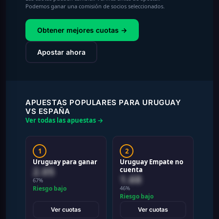
Podemos ganar una comisión de socios seleccionados.
Obtener mejores cuotas →
Apostar ahora
APUESTAS POPULARES PARA URUGUAY
VS ESPAÑA
Ver todas las apuestas →
1
2
Uruguay para ganar
Uruguay Empate no
2.05
cuenta
1.68
67%
Riesgo bajo
46%
Riesgo bajo
Ver cuotas
Ver cuotas