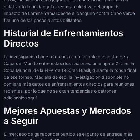
enfatizado la unidad y la creencia colectiva del grupo. El
impacto de Lamine Yamal desde el banquillo contra Cabo Verde
fue uno de los pocos puntos brillantes.
Historial de Enfrentamientos
Directos
La investigación hace referencia a un notable encuentro de la
Copa del Mundo entre estas dos naciones: un empate 2-2 en la
Copa Mundial de la FIFA de 1950 en Brasil, durante la ronda final
de ese torneo. Más allá de eso, la investigación disponible no
contiene más datos de enfrentamientos directos para reuniones
recientes, por lo que no se citan tendencias o patrones
adicionales aquí.
Mejores Apuestas y Mercados
a Seguir
El mercado de ganador del partido es el punto de entrada más