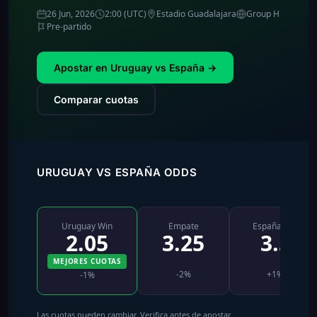
26 Jun, 2026
2:00 (UTC)
Estadio Guadalajara
Group H
Pre-partido
Apostar en Uruguay vs España →
Comparar cuotas
URUGUAY VS ESPAÑA ODDS
Uruguay Win
Empate
España Win
2.05
3.25
3.5
MEJORES CUOTAS
-2%
+1%
-1%
Las cuotas pueden cambiar. Verifica antes de apostar.