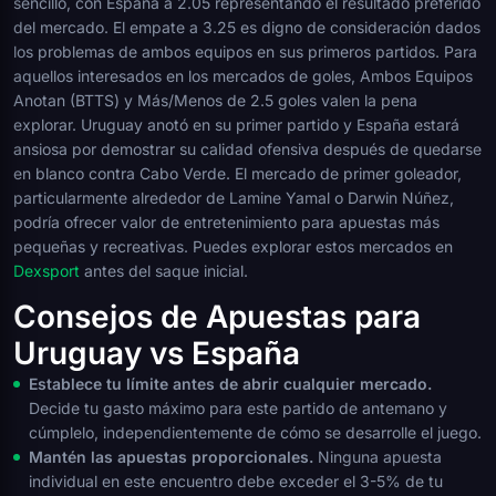
sencillo, con España a 2.05 representando el resultado preferido
del mercado. El empate a 3.25 es digno de consideración dados
los problemas de ambos equipos en sus primeros partidos. Para
aquellos interesados en los mercados de goles, Ambos Equipos
Anotan (BTTS) y Más/Menos de 2.5 goles valen la pena
explorar. Uruguay anotó en su primer partido y España estará
ansiosa por demostrar su calidad ofensiva después de quedarse
en blanco contra Cabo Verde. El mercado de primer goleador,
particularmente alrededor de Lamine Yamal o Darwin Núñez,
podría ofrecer valor de entretenimiento para apuestas más
pequeñas y recreativas. Puedes explorar estos mercados en
Dexsport
antes del saque inicial.
Consejos de Apuestas para
Uruguay vs España
Establece tu límite antes de abrir cualquier mercado.
Decide tu gasto máximo para este partido de antemano y
cúmplelo, independientemente de cómo se desarrolle el juego.
Mantén las apuestas proporcionales.
Ninguna apuesta
individual en este encuentro debe exceder el 3-5% de tu