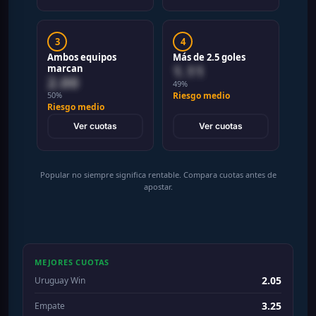
3
4
Ambos equipos
Más de 2.5 goles
1.11
marcan
2.00
49%
50%
Riesgo medio
Riesgo medio
Ver cuotas
Ver cuotas
Popular no siempre significa rentable. Compara cuotas antes de
apostar.
MEJORES CUOTAS
2.05
Uruguay Win
3.25
Empate