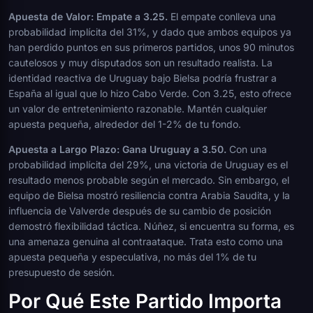
Apuesta de Valor: Empate a 3.25.
El empate conlleva una
probabilidad implícita del 31%, y dado que ambos equipos ya
han perdido puntos en sus primeros partidos, unos 90 minutos
cautelosos y muy disputados son un resultado realista. La
identidad reactiva de Uruguay bajo Bielsa podría frustrar a
España al igual que lo hizo Cabo Verde. Con 3.25, esto ofrece
un valor de entretenimiento razonable. Mantén cualquier
apuesta pequeña, alrededor del 1-2% de tu fondo.
Apuesta a Largo Plazo: Gana Uruguay a 3.50.
Con una
probabilidad implícita del 29%, una victoria de Uruguay es el
resultado menos probable según el mercado. Sin embargo, el
equipo de Bielsa mostró resiliencia contra Arabia Saudita, y la
influencia de Valverde después de su cambio de posición
demostró flexibilidad táctica. Núñez, si encuentra su forma, es
una amenaza genuina al contraataque. Trata esto como una
apuesta pequeña y especulativa, no más del 1% de tu
presupuesto de sesión.
Por Qué Este Partido Importa