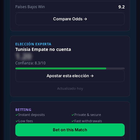
9.2
Países Bajos Win
Compare Odds →
ELECCIÓN EXPERTA
Tunisia Empate no cuenta
1.20
Confianza: 8.3/10
Apostar esta elección →
Actualizado hoy
BETTING
Instant deposits
Private & secure
Low fees
Fast withdrawals
Bet on this Match