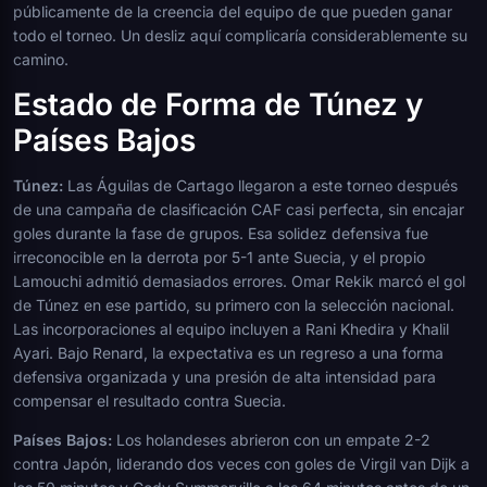
públicamente de la creencia del equipo de que pueden ganar
todo el torneo. Un desliz aquí complicaría considerablemente su
camino.
Estado de Forma de Túnez y
Países Bajos
Túnez:
Las Águilas de Cartago llegaron a este torneo después
de una campaña de clasificación CAF casi perfecta, sin encajar
goles durante la fase de grupos. Esa solidez defensiva fue
irreconocible en la derrota por 5-1 ante Suecia, y el propio
Lamouchi admitió demasiados errores. Omar Rekik marcó el gol
de Túnez en ese partido, su primero con la selección nacional.
Las incorporaciones al equipo incluyen a Rani Khedira y Khalil
Ayari. Bajo Renard, la expectativa es un regreso a una forma
defensiva organizada y una presión de alta intensidad para
compensar el resultado contra Suecia.
Países Bajos:
Los holandeses abrieron con un empate 2-2
contra Japón, liderando dos veces con goles de Virgil van Dijk a