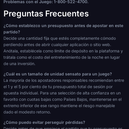
Problemas con el Juego: 1-800-522-4700.
Preguntas Frecuentes
¿Cómo establezco un presupuesto antes de apostar en este
partido?
Decide una cantidad fija que estés completamente cómodo
perdiendo antes de abrir cualquier aplicación o sitio web.
Anótala, establécela como límite de depósito en la plataforma y
trátala como el costo del entretenimiento de la noche en lugar
de una inversión.
¿Cuál es un tamaño de unidad sensato para un juego?
La mayoría de los apostadores responsables recomiendan entre
el 1 y el 5 por ciento de tu presupuesto total de sesión por
apuesta individual. Para una selección de alta confianza en un
favorito con cuotas bajas como Países Bajos, mantenerse en el
extremo inferior de ese rango mantiene el riesgo manejable
dado el modesto retorno.
¿Cómo puedo evitar perseguir pérdidas?
Decide antes de que empiece el partido que tu presupuesto es