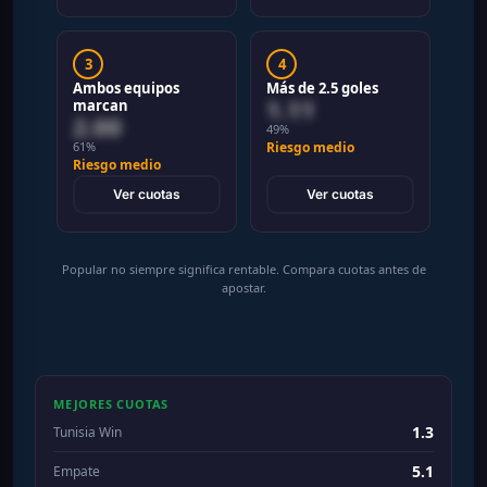
3
4
Ambos equipos
Más de 2.5 goles
1.11
marcan
2.00
49%
61%
Riesgo medio
Riesgo medio
Ver cuotas
Ver cuotas
Popular no siempre significa rentable. Compara cuotas antes de
apostar.
MEJORES CUOTAS
1.3
Tunisia Win
5.1
Empate