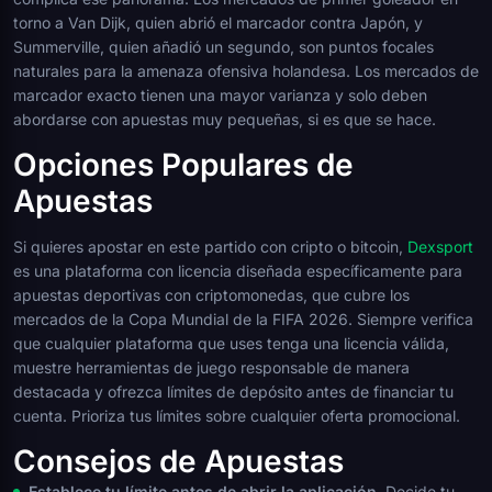
torno a Van Dijk, quien abrió el marcador contra Japón, y
Summerville, quien añadió un segundo, son puntos focales
naturales para la amenaza ofensiva holandesa. Los mercados de
marcador exacto tienen una mayor varianza y solo deben
abordarse con apuestas muy pequeñas, si es que se hace.
Opciones Populares de
Apuestas
Si quieres apostar en este partido con cripto o bitcoin,
Dexsport
es una plataforma con licencia diseñada específicamente para
apuestas deportivas con criptomonedas, que cubre los
mercados de la Copa Mundial de la FIFA 2026. Siempre verifica
que cualquier plataforma que uses tenga una licencia válida,
muestre herramientas de juego responsable de manera
destacada y ofrezca límites de depósito antes de financiar tu
cuenta. Prioriza tus límites sobre cualquier oferta promocional.
Consejos de Apuestas
Establece tu límite antes de abrir la aplicación.
Decide tu