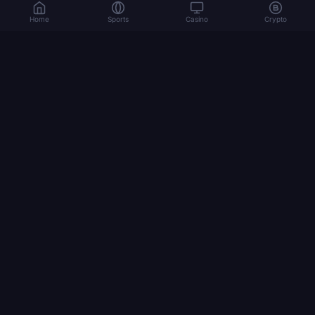
Home
Sports
Casino
Crypto
Las apuestas implican riesgos. Juega de forma responsable. 18+
© 2026 Dexsport. Todos los derechos reservados.
NAVEGACIÓN
página principal
Bitcoin
Ethereum
USDT
apuestas cripto
cómo apostar con criptomonedas
mundial de futbol 2026
STAGES
final
bronze final
1/4
1/8