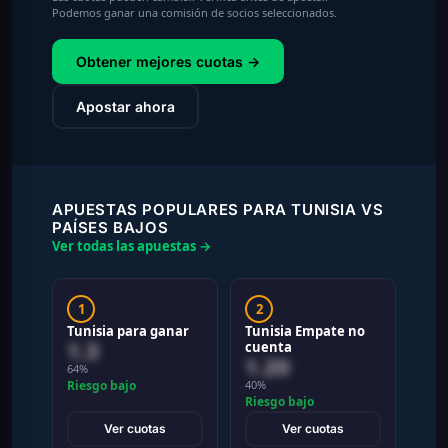
Podemos ganar una comisión de socios seleccionados.
Obtener mejores cuotas →
Apostar ahora
APUESTAS POPULARES PARA TUNISIA VS
PAÍSES BAJOS
Ver todas las apuestas →
1
2
Tunisia para ganar
Tunisia Empate no
1.3
cuenta
1.20
64%
Riesgo bajo
40%
Riesgo bajo
Ver cuotas
Ver cuotas