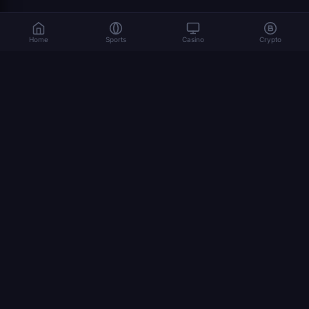
Home
Sports
Casino
Crypto
المراهنة تنطوي على مخاطر. العب بمسؤولية. 18+
© 2026 Dexsport. جميع الحقوق محفوظة.
التنقل
الصفحة الرئيسية
Bitcoin
Ethereum
USDT
المراهنة بالعملات المشفرة
كأس العالم 2026
كيفية المراهنة بالعملات المشفرة
STAGES
final
bronze final