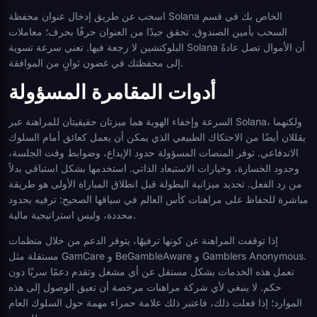
اسحب عن طريق إدخال عنوان محفظة Solana الخاص بك في قسم
السحب بأمين الصندوق. تحقق جيدًا من العنوان حرفًا بحرف؛ معاملات
البلوكتشين لا رجعة فيها. تعني سرعة تسوية Solana أن الأموال تصل عادةً
إلى محفظتك في غضون ثوانٍ من الموافقة.
أدوات المقامرة المسؤولة
السرعة وإخفاء الهوية هما ميزتان حقيقيتان للمراهنة عبر Solana، ولكنهما
يقللان أيضًا من الاحتكاك الطبيعي الذي يمكن أن يعمل كعائق أمام السلوك
الاندفاعي. توفر المنصات المسؤولة حدود الإيداع، وضوابط وقت الجلسة،
وحدود الخسارة، وخيارات الاستبعاد الذاتي. استخدمها بشكل استباقي بدلاً
من رد الفعل. تحديد ميزانية البطولة قبل انطلاق المباراة الأولى هو طريقة
مباشرة للحفاظ على مراهنات كأس العالم في سياقها الصحيح: ترفيه بحدود
محددة، وليس استراتيجية مالية.
إذا توقفت المراهنة عن كونها ترفيهًا، يتوفر الدعم من خلال منظمات
مستقلة مثل GamCare و BeGambleAware و Gamblers Anonymous.
تعمل هذه الخدمات بشكل مستقل عن أي مشغل وتقدم دعمًا سريًا دون
حكم. لا ينبغي لأي شركة مراهنات مرخصة أن تعيق الوصول إلى هذه
الموارد؛ إذا فعلت ذلك، فاعتبر ذلك علامة حمراء مهمة حول السلوك العام