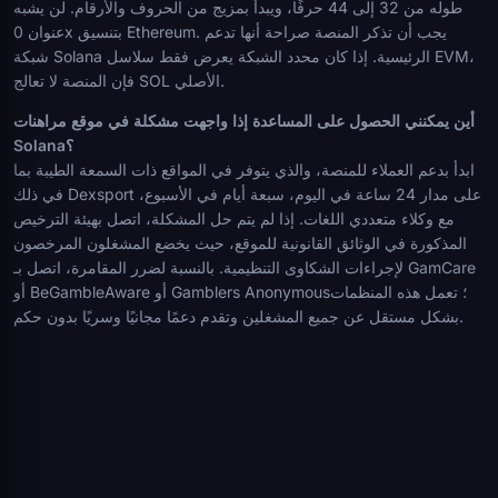
طوله من 32 إلى 44 حرفًا، ويبدأ بمزيج من الحروف والأرقام. لن يشبه
عنوان 0x بتنسيق Ethereum. يجب أن تذكر المنصة صراحة أنها تدعم
شبكة Solana الرئيسية. إذا كان محدد الشبكة يعرض فقط سلاسل EVM،
فإن المنصة لا تعالج SOL الأصلي.
أين يمكنني الحصول على المساعدة إذا واجهت مشكلة في موقع مراهنات
Solana؟
ابدأ بدعم العملاء للمنصة، والذي يتوفر في المواقع ذات السمعة الطيبة بما
في ذلك Dexsport على مدار 24 ساعة في اليوم، سبعة أيام في الأسبوع،
مع وكلاء متعددي اللغات. إذا لم يتم حل المشكلة، اتصل بهيئة الترخيص
المذكورة في الوثائق القانونية للموقع، حيث يخضع المشغلون المرخصون
لإجراءات الشكاوى التنظيمية. بالنسبة لضرر المقامرة، اتصل بـ GamCare
أو BeGambleAware أو Gamblers Anonymous؛ تعمل هذه المنظمات
بشكل مستقل عن جميع المشغلين وتقدم دعمًا مجانيًا وسريًا بدون حكم.