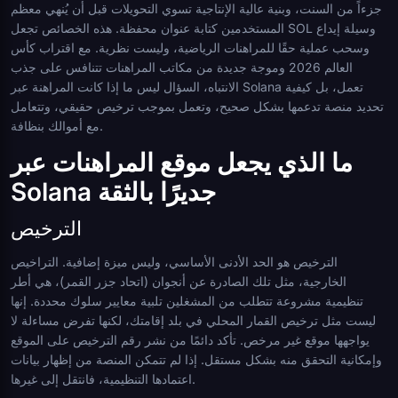
جزءاً من السنت، وبنية عالية الإنتاجية تسوي التحويلات قبل أن يُنهي معظم
المستخدمين كتابة عنوان محفظة. هذه الخصائص تجعل SOL وسيلة إيداع
وسحب عملية حقًا للمراهنات الرياضية، وليست نظرية. مع اقتراب كأس
العالم 2026 وموجة جديدة من مكاتب المراهنات تتنافس على جذب
الانتباه، السؤال ليس ما إذا كانت المراهنة عبر Solana تعمل، بل كيفية
تحديد منصة تدعمها بشكل صحيح، وتعمل بموجب ترخيص حقيقي، وتتعامل
مع أموالك بنظافة.
ما الذي يجعل موقع المراهنات عبر
Solana جديرًا بالثقة
الترخيص
الترخيص هو الحد الأدنى الأساسي، وليس ميزة إضافية. التراخيص
الخارجية، مثل تلك الصادرة عن أنجوان (اتحاد جزر القمر)، هي أطر
تنظيمية مشروعة تتطلب من المشغلين تلبية معايير سلوك محددة. إنها
ليست مثل ترخيص القمار المحلي في بلد إقامتك، لكنها تفرض مساءلة لا
يواجهها موقع غير مرخص. تأكد دائمًا من نشر رقم الترخيص على الموقع
وإمكانية التحقق منه بشكل مستقل. إذا لم تتمكن المنصة من إظهار بيانات
اعتمادها التنظيمية، فانتقل إلى غيرها.