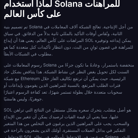
لماذا استخدام Solana للمراهنات
على كأس العالم
تم تصميم بنية Solana من أجل الإنتاجية. تعالج الشبكة آلاف المعاملات في
الثانية، وتُقاس أوقات التأكيد بالمللي ثانية بدلاً من الدقائق. في سياق
المراهنات على كأس العالم، يعني هذا أن إيداع SOL يمكن إيداعه وتوفيره
للمراهنة في غضون ثوانٍ من البث، دون انتظار تأكيدات كتل متعددة كما هو
مطلوب في الشبكات الأبطأ.
رسوم المعاملات على Solana منخفضة باستمرار، وعادةً ما تكون جزءًا من
السنت لكل تحويل بغض النظر عن نشاط الشبكة. هذا يتناقض بشكل حاد
مع شبكة Ethereum الرئيسية، حيث يمكن أن ترتفع تكاليف الغاز خلال
فترات الطلب المرتفع. بالنسبة للمراهنين الذين يقومون بإيداعات أو
سحوبات متعددة خلال بطولة تستمر شهرًا، تعد كفاءة الرسوم اعتبارًا
جوهريًا، وليس هامشيًا.
SOL هو أصل متقلب. يتحرك سعره بشكل مستقل عن النتائج التي تراهن
عليها، مما يعني أن قيمة الفيات لرصيدك يمكن أن تتغير بين الإيداع
والسحب. يجب على المراهنين الذين يرغبون في التخلص من هذا المتغير
التفكير في بدائل العملات المستقرة. أولئك الذين يشعرون بالراحة في
الاحتفاظ بـ SOL ويرغبون في الاحتفاظ بأموالهم في نظام Solana البيئي