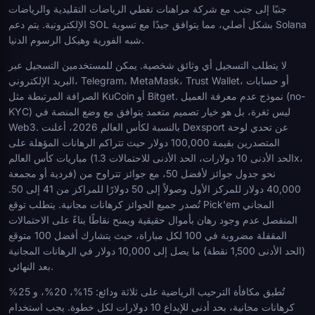
جنبًا إلى جنب مع شركة مراهنات تغطي الرياضات التقليدية والرياضات
الإلكترونية. يتم دعم SOL بشكل أصلي، مما يتوافق جيدًا مع تسوية Solana
شبه الفورية وهيكل الرسوم الدنيا.
لا يتطلب التسجيل أي وثائق شخصية. يمكن للمستخدمين التسجيل عبر
البريد الإلكتروني، Telegram، MetaMask، Trust Wallet، أو حسابات
الصرافة المرتبطة مثل KuCoin أو Bitget. نموذج عدم معرفة العميل (no-
KYC) ليس ثغرة، بل هو خيار تصميم متعمد يتوافق مع وضع المنصة في
Web3. بالنسبة لكأس العالم 2026، أعلنت Dexsport عن تحدي لوحة
المتصدرين بقيمة 100,000 دولار حيث تتراكم الرهانات المؤهلة على
مباريات كأس العالم (الحد الأدنى 10 دولارات، الحد الأدنى للاحتمالات 1.3x،
فردية أو مجمعة) نحو جدول جوائز لأفضل 50، مع جوائز تتراوح من
40,000 دولار للمركز الأول وصولاً إلى 50 دولارًا للمراكز من 41 إلى 50.
تُصدر جميع الجوائز كرهانات مجانية. يتطلب توقع Pick'em المجاني
المنفصل عدم وجود رهان بأموال حقيقية ويمنح نقاطًا بناءً على الاحتمالات
المقفلة مضروبة في 100 لكل مباراة، حيث يتشارك أفضل 100 متوقع
(الحد الأدنى 1,500 نقطة) ما يصل إلى 10,000 دولار في الرهانات المجانية
بعد النهائي.
تُطبق مكافأة الترحيب الرياضية على ثلاثة ودائع: 15%، 20%، و 25%
كرهانات مجانية، بحد أدنى للإيداع 10 دولارات لكل خطوة. يجب استخدام