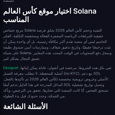
للمنصة.
اختيار موقع كأس العالم Solana
المناسب
مزيج خصائص Solana التقنية وحجم كأس العالم 2026 يخلق فرصة
حقيقية للمراهنات الرياضية المشفرة الفعالة ومنخفضة التكلفة. الفلتر
الحاسم ليس أي منصة تقدم أكبر مكافأة رئيسية، بل أي واحدة يمكن أن
تثبت ترخيصًا حقيقيًا، وتاريخ تدقيق شفاف، وممارسات أمين صندوق نظيفة
على شبكة Solana، وسجل دفع السحوبات في الوقت المحدد. هذه المعايير
تضيق المجال بشكل كبير.
تفي بكل هذه الشروط: مرخصة في أنجوان، عادلة يمكن إثباتها،
Dexsport
أصلية للمحفظة، لا تتطلب معرفة العميل (no-KYC)، مع دعم SOL
الأصلي وعروض ترويجية مخصصة لكأس العالم 2026 تم تأكيدها بالفعل.
البدائل المدرجة في هذا الدليل تدعم أيضًا SOL وتحمل تواريخ تشغيلية
تستحق الفحص. أيًا كانت المنصة التي تختارها، تحقق من الترخيص، وتأكد
من الشبكة، وحدد حدودك قبل بدء البطولة.
الأسئلة الشائعة