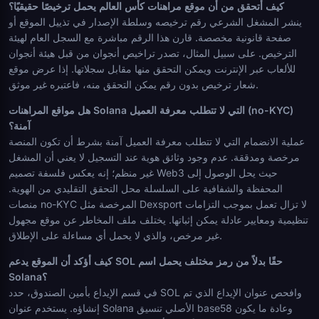
كيف أتحقق من أن موقع مراهنات كأس العالم يحمل ترخيصًا حقيقيًا؟
ينشر المشغل الشرعي رقم ترخيصه وسلطة الإصدار في تذييل الموقع أو
صفحة قانونية مخصصة. قارن هذا الرقم مباشرة مع السجل العام لهيئة
الترخيص. على سبيل المثال، تصدر تراخيص أنجوان من قبل هيئة أنجوان
للألعاب عبر الإنترنت ويمكن التحقق منها مقابل سجلاتها. إذا عرض موقع
شعار ترخيص بدون رقم يمكن التحقق منه، فاعتبره غير موثق.
هل مواقع المراهنات Solana التي لا تتطلب معرفة العميل (no-KYC)
آمنة؟
عملية الانضمام التي لا تتطلب معرفة العميل آمنة بشرط أن تكون المنصة
مرخصة ومدققة. عدم وجود وثائق هوية عند التسجيل لا يعني أن المشغل
غير منظم؛ إنه يعكس فلسفة تصميم Web3 حيث يحل الوصول إلى
المحفظة والشفافية على السلسلة محل التحقق التقليدي من الهوية.
منصات no-KYC المرخصة مثل Dexsport لا تزال تعمل بموجب التزامات
تنظيمية ومعايير عادلة يمكن إثباتها. يختلف ملف المخاطر عن موقع مجهول
غير مرخص، والذي لا يحمل أي مساءلة على الإطلاق.
كيف أؤكد أن الموقع يدعم SOL حقًا بدلاً من رمز مختلف يحمل اسم
Solana؟
في قسم الإيداع بأمين الصندوق، حدد SOL وافحص عنوان الإيداع الذي تم
إنشاؤه. يستخدم عنوان Solana الأصلي تنسيق base58 وعادة ما يكون