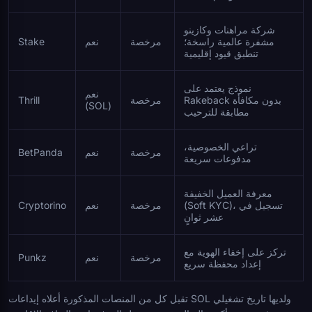
شركة مراهنات وكازينو
مشفرة عالمية راسخة؛
مرخصة
نعم
Stake
تنطبق قيود إقليمية
نموذج يعتمد على
نعم
Rakeback بدون مكافأة
مرخصة
Thrill
(SOL)
مطابقة للترحيب
تراعي الخصوصية،
مرخصة
نعم
BetPanda
مدفوعات سريعة
معرفة العميل الخفيفة
(Soft KYC)، تسجيل في
مرخصة
نعم
Cryptorino
عشر ثوانٍ
تركز على إخفاء الهوية مع
مرخصة
نعم
Punkz
إعداد محفظة سريع
تقبل كل من المنصات المذكورة أعلاه إيداعات SOL ولديها تاريخ تشغيلي