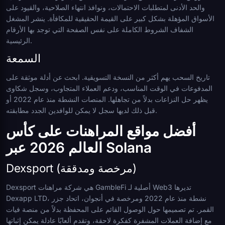
والحد الأدنى لمتطلبات الاحتمالات، ونوافذ انتهاء الصلاحية، والقيود على
الأسواق المؤهلة بشكل كبير على القيمة الحقيقية للمكافأة. ينشر المشغل
الشفاف الشروط الكاملة على نفس الصفحة التي توجد بها الأرقام
الرئيسية.
السمعة
تاريخ السحب يهم أكثر من النسخة التسويقية. ابحث عن أدلة موثقة على
المدفوعات في الوقت المناسب، ودعم العملاء المتجاوب، وسجل شكاوى
يظهر حل النزاعات بدلاً من تجاهلها. المنصات النشطة منذ عام 2022 أو
قبل ذلك لديها سجل لا يمكن للوافدين الجدد مطابقته.
أفضل مواقع المراهنات على كأس
العالم 2026 عبر Solana
Dexsport (مرخصة ومدققة)
Dexsport هي شركة مراهنات GambleFi أصلية لـ Web3 تديرها
Dexapp LTD، نشطة منذ عام 2022 ومرخصة في أنجوان، اتحاد جزر
القمر. تم تصميمها حول الوصول القائم على المحفظة بدلاً من منصة فيات
مع إضافة العملات المشفرة كفكرة لاحقة، وتقدم ألعابًا عادلة يمكن إثباتها