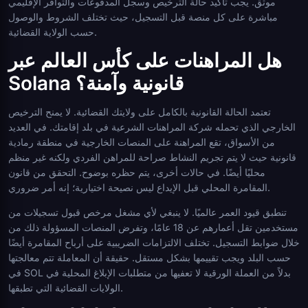
موثق. يجب تأكيد حالة الترخيص وسجل المدفوعات والتوافر الإقليمي
مباشرة على كل منصة قبل التسجيل، حيث تختلف الشروط والوصول
حسب الولاية القضائية.
هل المراهنات على كأس العالم عبر
Solana قانونية وآمنة؟
تعتمد الحالة القانونية بالكامل على ولايتك القضائية. لا يمنح الترخيص
الخارجي الذي تحمله شركة المراهنات الشرعية في بلد إقامتك. في العديد
من الأسواق، تقع المراهنة على المنصات الخارجية في منطقة رمادية
قانونية حيث لا يتم تجريم النشاط صراحة للمراهن الفردي ولكنه غير منظم
محليًا أيضًا. في حالات أخرى، يتم حظره بوضوح. التحقق من قانون
المقامرة المحلي قبل الإيداع ليس نصيحة اختيارية؛ إنه أمر ضروري.
تنطبق قيود العمر عالميًا. لا ينبغي لأي مشغل مرخص قبول تسجيلات من
مستخدمين تقل أعمارهم عن 18 عامًا، وتفرض المنصات المسؤولة ذلك من
خلال ضوابط التسجيل. تختلف الالتزامات الضريبية على أرباح المقامرة أيضًا
حسب البلد ويجب تقييمها بشكل مستقل. حقيقة أن المعاملة تتم معالجتها
في SOL بدلاً من العملة الورقية لا تعفيها من متطلبات الإبلاغ المحلية في
الولايات القضائية التي تطبقها.