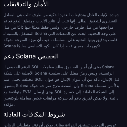
الأمان والتدقيقات
شهادة الإثبات العادل وتدقيقات العقود الذكية من طرف ثالث هي المعادل
التشفيري للتدقيق المالي. إنها تثبت أن نتائج الألعاب ومنطق الدفع قد تم
مراجعتها من قبل طرف خارجي، وليس فقط معلنًا عنها ذاتيًا من قبل
المشغل. بالنسبة لـ Solana على وجه التحديد، ابحث عن المنصات التي
قامت بتدقيق بنيتها التحتية على السلسلة، حيث أن ميزة السرعة لشبكة
Solana تكون ذات مغزى فقط إذا كان الكود الأساسي سليمًا.
دعم Solana الحقيقي
الدعم الحقيقي لـ SOL يعني أن أمين الصندوق يعالج معاملات Solana
الأصلية على شبكة Solana الرئيسية، وليس رمزًا مغلفًا على سلسلة
مختلفة يحمل اسم SOL. قبل الإيداع، تأكد من أن عنوان الإيداع هو عنوان
بتنسيق Solana وأن المنصة تدرج صراحة شبكة Solana بدلاً من سلسلة
متوافقة مع EVM. يؤدي إرسال SOL إلى الشبكة الخاطئة إلى خسارة
دائمة، ولا يمكن لفريق دعم أي شركة مراهنات عكس معاملة بلوكتشين
مؤكدة.
شروط المكافآت العادلة
عروض الترحيب تستحق القراءة بعناية. يمكن أن تؤثر متطلبات الرهان،