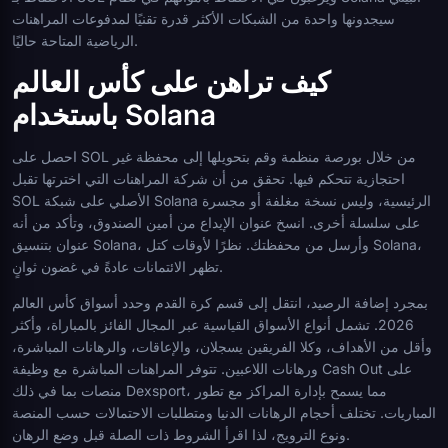
سيجدونها واحدة من الشبكات الأكثر قدرة تقنيًا لمدفوعات المراهنات
الرياضية المتاحة حاليًا.
كيف تراهن على كأس العالم
باستخدام Solana
احصل على SOL من خلال بورصة منظمة وقم بتحويلها إلى محفظة غير
احتجازية تتحكم فيها. تحقق من أن شركة المراهنات التي اخترتها تقبل
SOL الأصلي على شبكة Solana الرئيسية، وليس نسخة مغلفة أو مجسرة
على سلسلة أخرى. انسخ عنوان الإيداع من أمين الصندوق، وتأكد من أنه
عنوان بتنسيق Solana، وأرسل من محفظتك. نظرًا لأوقات كتل Solana،
تظهر الائتمانات عادةً في غضون ثوانٍ.
بمجرد إضافة الرصيد، انتقل إلى قسم كرة القدم وحدد أسواق كأس العالم
2026. تشمل أنواع الأسواق القياسية عبر المجال الفائز بالمباراة، وأكثر
وأقل من الأهداف، وكلا الفريقين يسجلان، والإعاقات، والرهانات المباشرة،
ورهانات اللاعبين. تتوفر المراهنات المباشرة مع وظيفة Cash Out على
منصات بما في ذلك Dexsport، مما يسمح بإدارة المراكز مع تطور
المباريات. تختلف أحجام الرهانات الدنيا ومتطلبات الاحتمالات حسب المنصة
ونوع الترويج، لذا اقرأ الشروط ذات الصلة قبل وضع الرهان.