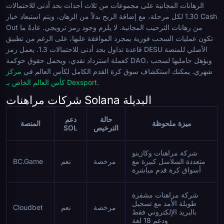
الرهانات المجانية على مجموعات من ثلاث أحداث بحد أدنى للاحتمالات
1.30 لكل مرحلة، مع إضافة الربح بدلاً من الرهان، ويتم استبعاد خيار Cash
Out من رهانات الترحيب المجانية. لا يلزم وجود رمز ترويجي. عادةً ما
تكون عمليات السحب فورية بمجرد الموافقة عليها، على الرغم من تطبيق
قاعدة تداول بحد أدنى للاحتمالات 1.3. يعمل رمز DESU الأصلي للمنصة
كعملة استرداد نقدي، ويحمل حقوق حوكمة DAO، ويؤهل حامليها لسحب
شهري. يمكنك استكشاف سوق كرة القدم الكامل لكأس العالم في
مركز
.
كأس العالم الخاص بـ Dexsport
شركات مراهنات Solana البديلة
حالة
دعم
ميزة ملحوظة
المنصة
الترخيص
SOL
شركة مراهنات وكازينو
متعددة السلاسل كبيرة مع
مرخصة
نعم
BC.Game
أسواق كرة قدم مباشرة
شركة مراهنات مشفرة
طويلة الأمد مع تسجيل
مرخصة
نعم
Cloudbet
بالبريد الإلكتروني فقط
ودعم 18 لغة