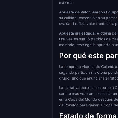
máxima.
Apuesta de Valor: Ambos Equip
su calidad, concedió en su primer
evalúa si refleja valor frente a tu 
Apuesta arriesgada: Victoria de 
una vez en sus 16 partidos de clasi
mercado, restringe la apuesta a 
Por qué este par
La temprana victoria de Colombia
segundo partido sin victoria pondr
grupo, sino que anunciaría el fútb
La narrativa personal en torno a 
campo más veterano en iniciar un
en la Copa del Mundo después de n
de Ronaldo para ganar la Copa d
Estado de forma