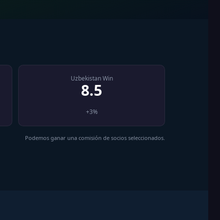
Uzbekistan Win
8.5
+3%
Podemos ganar una comisión de socios seleccionados.