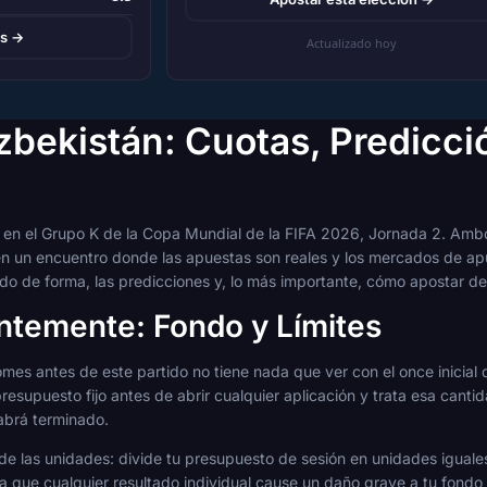
s →
Actualizado hoy
zbekistán: Cuotas, Predicci
 en el Grupo K de la Copa Mundial de la FIFA 2026, Jornada 2. Ambos
 en un encuentro donde las apuestas son reales y los mercados de apu
ado de forma, las predicciones y, lo más importante, cómo apostar de
entemente: Fondo y Límites
mes antes de este partido no tiene nada que ver con el once inicial 
resupuesto fijo antes de abrir cualquier aplicación y trata esa cant
abrá terminado.
e las unidades: divide tu presupuesto de sesión en unidades iguale
ita que cualquier resultado individual cause un daño grave a tu fond