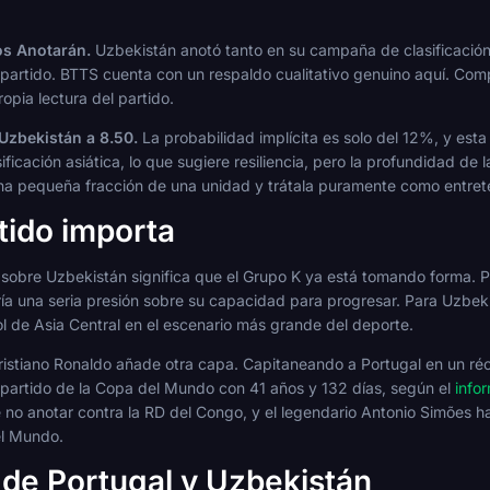
os Anotarán.
Uzbekistán anotó tanto en su campaña de clasificación
 partido. BTTS cuenta con un respaldo cualitativo genuino aquí. Comp
propia lectura del partido.
Uzbekistán a 8.50.
La probabilidad implícita es solo del 12%, y est
ficación asiática, lo que sugiere resiliencia, pero la profundidad de la
una pequeña fracción de una unidad y trátala puramente como entret
tido importa
 sobre Uzbekistán significa que el Grupo K ya está tomando forma. 
ía una seria presión sobre su capacidad para progresar. Para Uzbekis
ol de Asia Central en el escenario más grande del deporte.
Cristiano Ronaldo añade otra capa. Capitaneando a Portugal en un ré
 partido de la Copa del Mundo con 41 años y 132 días, según el
infor
o anotar contra la RD del Congo, y el legendario Antonio Simões ha
el Mundo.
 de Portugal y Uzbekistán