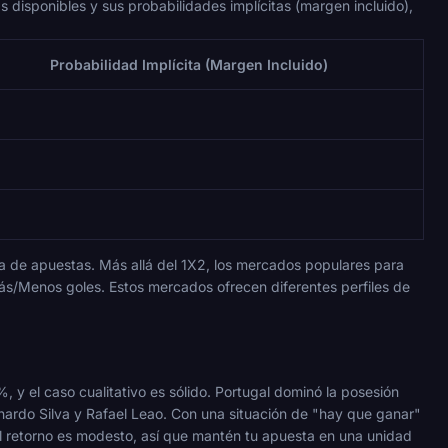
s disponibles y sus probabilidades implícitas (margen incluido),
Probabilidad Implícita (Margen Incluido)
sa de apuestas. Más allá del 1X2, los mercados populares para
ás/Menos goles. Estos mercados ofrecen diferentes perfiles de
%, y el caso cualitativo es sólido. Portugal dominó la posesión
nardo Silva y Rafael Leao. Con una situación de "hay que ganar"
 el retorno es modesto, así que mantén tu apuesta en una unidad