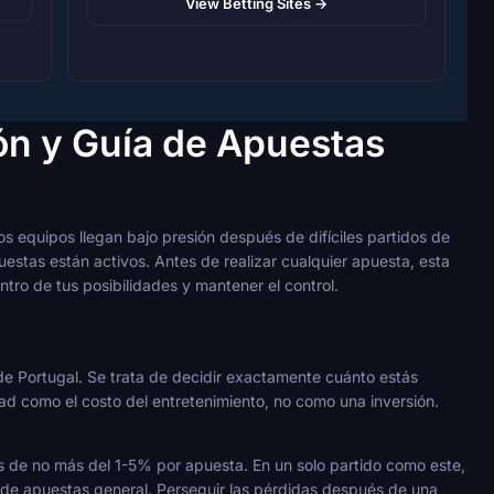
View Betting Sites →
ón y Guía de Apuestas
 equipos llegan bajo presión después de difíciles partidos de
estas están activos. Antes de realizar cualquier apuesta, esta
ntro de tus posibilidades y mantener el control.
de Portugal. Se trata de decidir exactamente cuánto estás
idad como el costo del entretenimiento, no como una inversión.
s de no más del 1-5% por apuesta. En un solo partido como este,
o de apuestas general. Perseguir las pérdidas después de una