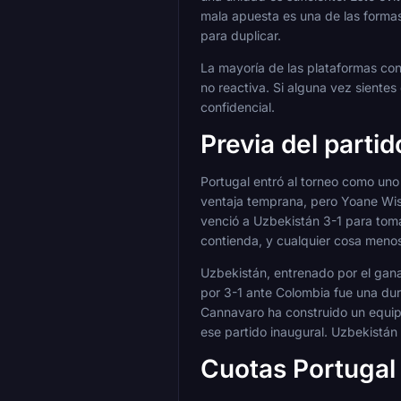
mala apuesta es una de las formas
para duplicar.
La mayoría de las plataformas con
no reactiva. Si alguna vez sientes
confidencial.
Previa del parti
Portugal entró al torneo como uno
ventaja temprana, pero Yoane Wiss
venció a Uzbekistán 3-1 para toma
contienda, y cualquier cosa menos
Uzbekistán, entrenado por el gan
por 3-1 ante Colombia fue una du
Cannavaro ha construido un equip
ese partido inaugural. Uzbekistán 
Cuotas Portugal