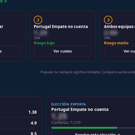
as →
2
3
ar
Portugal Empate no cuenta
Ambos equipos
1.25
2.00
35%
54%
Riesgo bajo
Riesgo medio
s
Ver cuotas
Ver cu
Popular no siempre significa rentable. Compara cuotas ante
ELECCIÓN EXPERTA
Portugal Empate no cuenta
1.38
1.25
4.9
Confianza: 7.1/10
8.5
Apostar esta elección →