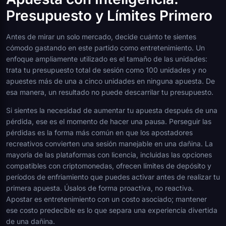
Presupuesto y Límites Primero
Antes de mirar un solo mercado, decide cuánto te sientes
cómodo gastando en este partido como entretenimiento. Un
enfoque ampliamente utilizado es el tamaño de las unidades:
trata tu presupuesto total de sesión como 100 unidades y no
apuestes más de una a cinco unidades en ninguna apuesta. De
esa manera, un resultado no puede descarrilar tu presupuesto.
Si sientes la necesidad de aumentar tu apuesta después de una
pérdida, ese es el momento de hacer una pausa. Perseguir las
pérdidas es la forma más común en que los apostadores
recreativos convierten una sesión manejable en una dañina. La
mayoría de las plataformas con licencia, incluidas las opciones
compatibles con criptomonedas, ofrecen límites de depósito y
períodos de enfriamiento que puedes activar antes de realizar tu
primera apuesta. Úsalos de forma proactiva, no reactiva.
Apostar es entretenimiento con un costo asociado; mantener
ese costo predecible es lo que separa una experiencia divertida
de una dañina.