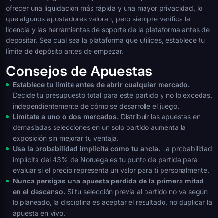
ofrecer una liquidación más rápida y una mayor privacidad, lo
que algunos apostadores valoran, pero siempre verifica la
licencia y las herramientas de soporte de la plataforma antes de
depositar. Sea cual sea la plataforma que utilices, establece tu
límite de depósito antes de empezar.
Consejos de Apuestas
Establece tu límite antes de abrir cualquier mercado.
Decide tu presupuesto total para este partido y no lo excedas,
independientemente de cómo se desarrolle el juego.
Limítate a uno o dos mercados.
Distribuir las apuestas en
demasiadas selecciones en un solo partido aumenta la
exposición sin mejorar tu ventaja.
Usa la probabilidad implícita como tu ancla.
La probabilidad
implícita del 43% de Noruega es tu punto de partida para
evaluar si el precio representa un valor para ti personalmente.
Nunca persigas una apuesta perdida de la primera mitad
en el descanso.
Si tu selección previa al partido no va según
lo planeado, la disciplina es aceptar el resultado, no duplicar la
apuesta en vivo.