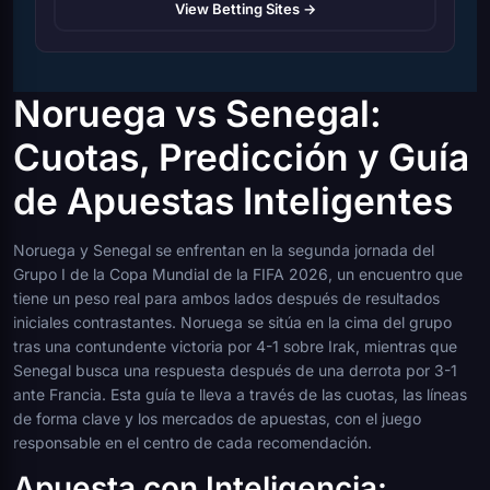
View Betting Sites →
Noruega vs Senegal:
Cuotas, Predicción y Guía
de Apuestas Inteligentes
Noruega y Senegal se enfrentan en la segunda jornada del
Grupo I de la Copa Mundial de la FIFA 2026, un encuentro que
tiene un peso real para ambos lados después de resultados
iniciales contrastantes. Noruega se sitúa en la cima del grupo
tras una contundente victoria por 4-1 sobre Irak, mientras que
Senegal busca una respuesta después de una derrota por 3-1
ante Francia. Esta guía te lleva a través de las cuotas, las líneas
de forma clave y los mercados de apuestas, con el juego
responsable en el centro de cada recomendación.
Apuesta con Inteligencia: