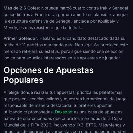
Más de 2.5 Goles:
Noruega marcó cuatro contra Irak y Senegal
concedió tres a Francia. Un partido abierto es plausible, aunque
la estructura defensiva de Senegal, anclada por Koulibaly y
Mendy, es más resistente que la de Irak.
Primer Goleador:
Haaland es el candidato destacado dada su
racha de 11 partidos marcando para Noruega. Su precio en este
mercado reflejará su estatus, pero sigue siendo una selección
lógica para aquellos interesados en las apuestas de jugador.
Opciones de Apuestas
Populares
Al elegir dónde realizar tus apuestas, prioriza las plataformas
que poseen licencias válidas y muestran herramientas de juego
responsable de manera destacada. Si prefieres apostar
utilizando criptomonedas,
Dexsport
es una casa de apuestas
nativa de criptomonedas que cubre los mercados de la Copa
Mundial de la FIFA 2026, incluyendo 1X2, BTTS, Más/Menos y
apuestas de jugador. Las apuestas con criptomonedas pueden