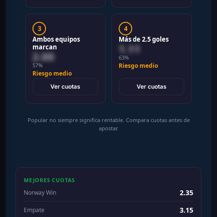
3
4
Ambos equipos
Más de 2.5 goles
1.11
marcan
2.00
63%
57%
Riesgo medio
Riesgo medio
Ver cuotas
Ver cuotas
Popular no siempre significa rentable. Compara cuotas antes de
apostar.
MEJORES CUOTAS
2.35
Norway Win
3.15
Empate