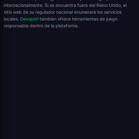
internacionalmente. Si se encuentra fuera del Reino Unido, el
sitio web de su regulador nacional enumerará los servicios
locales.
Dexsport
también ofrece herramientas de juego
responsable dentro de la plataforma.