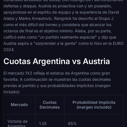
defensa y ataque. Austria es proactiva con y sin posesión,
apoyándose en el espíritu de equipo y la experiencia de David
Alaba y Marko Arnautovic. Rangnick ha descrito al Grupo J
como el más difícil del torneo y considera que alcanzar los
octavos de final es el objetivo mínimo. Alaba, por su parte,
calificó este como "un partido realmente especial" y dijo que
Austria aspira a "sorprender a la gente" como lo hizo en la EURO
2024.
Cuotas Argentina vs Austria
El mercado 1X2 refleja el estatus de Argentina como gran
favorita. A continuación se muestran las cuotas decimales
previas al partido y sus probabilidades implícitas (margen
incluido):
Cuotas
Probabilidad Implícita
Mercado
Decimales
(margen incluido)
Victoria de
1.55
65%
Argentina