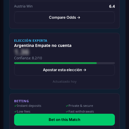
6.4
Austria Win
Compare Odds →
ELECCIÓN EXPERTA
Argentina Empate no cuenta
1.36
Confianza: 8.2/10
Apostar esta elección →
Actualizado hoy
BETTING
Instant deposits
Private & secure
Low fees
Fast withdrawals
Bet on this Match