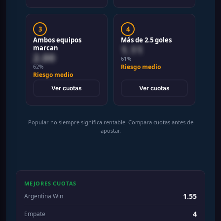
3
4
Ambos equipos
Más de 2.5 goles
1.11
marcan
2.00
61%
62%
Riesgo medio
Riesgo medio
Ver cuotas
Ver cuotas
Popular no siempre significa rentable. Compara cuotas antes de
apostar.
MEJORES CUOTAS
1.55
Argentina Win
4
Empate