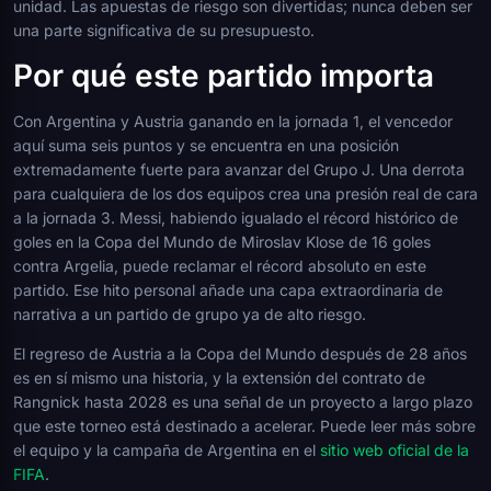
unidad. Las apuestas de riesgo son divertidas; nunca deben ser
una parte significativa de su presupuesto.
Por qué este partido importa
Con Argentina y Austria ganando en la jornada 1, el vencedor
aquí suma seis puntos y se encuentra en una posición
extremadamente fuerte para avanzar del Grupo J. Una derrota
para cualquiera de los dos equipos crea una presión real de cara
a la jornada 3. Messi, habiendo igualado el récord histórico de
goles en la Copa del Mundo de Miroslav Klose de 16 goles
contra Argelia, puede reclamar el récord absoluto en este
partido. Ese hito personal añade una capa extraordinaria de
narrativa a un partido de grupo ya de alto riesgo.
El regreso de Austria a la Copa del Mundo después de 28 años
es en sí mismo una historia, y la extensión del contrato de
Rangnick hasta 2028 es una señal de un proyecto a largo plazo
que este torneo está destinado a acelerar. Puede leer más sobre
el equipo y la campaña de Argentina en el
sitio web oficial de la
FIFA
.