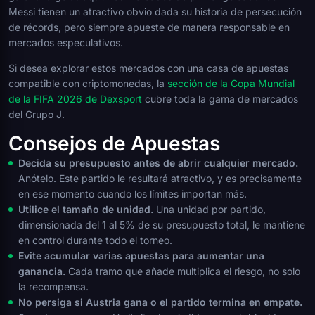
Messi tienen un atractivo obvio dada su historia de persecución
de récords, pero siempre apueste de manera responsable en
mercados especulativos.
Si desea explorar estos mercados con una casa de apuestas
compatible con criptomonedas, la
sección de la Copa Mundial
de la FIFA 2026 de Dexsport
cubre toda la gama de mercados
del Grupo J.
Consejos de Apuestas
Decida su presupuesto antes de abrir cualquier mercado.
Anótelo. Este partido le resultará atractivo, y es precisamente
en ese momento cuando los límites importan más.
Utilice el tamaño de unidad.
Una unidad por partido,
dimensionada del 1 al 5% de su presupuesto total, le mantiene
en control durante todo el torneo.
Evite acumular varias apuestas para aumentar una
ganancia.
Cada tramo que añade multiplica el riesgo, no solo
la recompensa.
No persiga si Austria gana o el partido termina en empate.