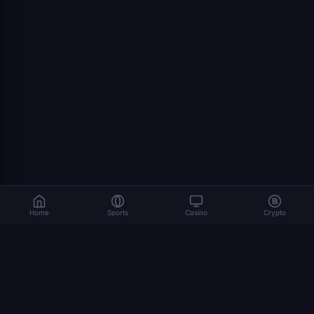
Home
Sports
Casino
Crypto
Las apuestas implican riesgos. Juega de forma responsable. 18+
© 2026 Dexsport. Todos los derechos reservados.