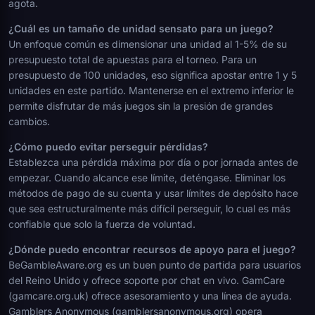
agota.
¿Cuál es un tamaño de unidad sensato para un juego?
Un enfoque común es dimensionar una unidad al 1-5% de su
presupuesto total de apuestas para el torneo. Para un
presupuesto de 100 unidades, eso significa apostar entre 1 y 5
unidades en este partido. Mantenerse en el extremo inferior le
permite disfrutar de más juegos sin la presión de grandes
cambios.
¿Cómo puedo evitar perseguir pérdidas?
Establezca una pérdida máxima por día o por jornada antes de
empezar. Cuando alcance ese límite, deténgase. Eliminar los
métodos de pago de su cuenta y usar límites de depósito hace
que sea estructuralmente más difícil perseguir, lo cual es más
confiable que solo la fuerza de voluntad.
¿Dónde puedo encontrar recursos de apoyo para el juego?
BeGambleAware.org es un buen punto de partida para usuarios
del Reino Unido y ofrece soporte por chat en vivo. GamCare
(gamcare.org.uk) ofrece asesoramiento y una línea de ayuda.
Gamblers Anonymous (gamblersanonymous.org) opera