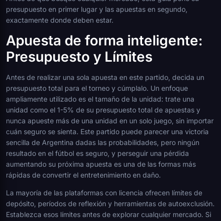
presupuesto en primer lugar y las apuestas en segundo,
exactamente donde deben estar.
Apuesta de forma inteligente:
Presupuesto y Límites
Antes de realizar una sola apuesta en este partido, decida un
presupuesto total para el torneo y cúmplalo. Un enfoque
ampliamente utilizado es el tamaño de la unidad: trate una
unidad como el 1-5% de su presupuesto total de apuestas y
nunca apueste más de una unidad en un solo juego, sin importar
cuán seguro se sienta. Este partido puede parecer una victoria
sencilla de Argentina dadas las probabilidades, pero ningún
resultado en el fútbol es seguro, y perseguir una pérdida
aumentando su próxima apuesta es una de las formas más
rápidas de convertir el entretenimiento en daño.
La mayoría de las plataformas con licencia ofrecen límites de
depósito, períodos de reflexión y herramientas de autoexclusión.
Establezca esos límites antes de explorar cualquier mercado. Si