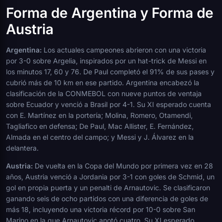
Forma de Argentina y Forma de
Austria
Argentina:
Los actuales campeones abrieron con una victoria
por 3-0 sobre Argelia, inspirados por un hat-trick de Messi en
los minutos 17, 60 y 76. De Paul completó el 91% de sus pases y
cubrió más de 10 km en ese partido. Argentina encabezó la
clasificación de la CONMEBOL con nueve puntos de ventaja
sobre Ecuador y venció a Brasil por 4-1. Su XI esperado cuenta
con E. Martínez en la portería; Molina, Romero, Otamendi,
Tagliafico en defensa; De Paul, Mac Allister, E. Fernández,
Almada en el centro del campo; y Messi y J. Álvarez en la
delantera.
Austria:
De vuelta en la Copa del Mundo por primera vez en 28
años, Austria venció a Jordania por 3-1 con goles de Schmid, un
gol en propia puerta y un penalti de Arnautovic. Se clasificaron
ganando seis de ocho partidos con una diferencia de goles de
más 18, incluyendo una victoria récord por 10-0 sobre San
Marino en la que Arnautovic anotó cuatro. Su XI esperado