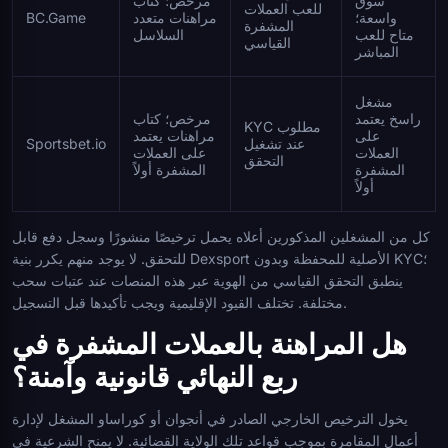
سوق
مرخص؛ كتاب
للعب العملات
واسعة؛
مراهنات متعدد
BC.Game
المشفرة
متاح للعب
السلاسل
القياسي
المباشر
مشغل
راسخ يعتمد
مرخص؛ كتاب
KYC مطلوب
على
مراهنات يعتمد
عند تشغيل
Sportsbet.io
العملات
على العملات
التحقق
المشفرة
المشفرة أولاً
أولاً
كل من المشغلين المذكورين أعلاه يحمل ترخيصًا منشورًا وسجل دفع قابل
للتحقق. لا يوجد منهم يكرر بنية Dexsport الأصلية للمحفظة وبدون KYC؛
ينطبق التحقق القياسي من الهوية عبر هذه المنصات عند عتبات سحب
مختلفة. تختلف القيود الإقليمية ويجب تأكيدها قبل التسجيل.
هل المراهنة بالعملات المشفرة في
ربع النهائي قانونية وآمنة؟
يخول الترخيص الخارجي الصادر في أنجوان أو كوراساو المشغل لإدارة
أعمال المقامرة بموجب قواعد تلك الولاية القضائية. لا يمنح الشرعية في