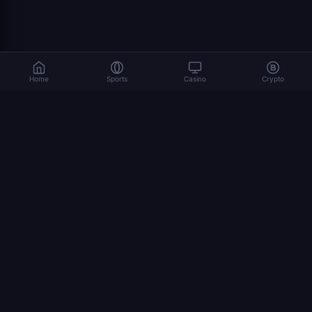
Home
Sports
Casino
Crypto
المراهنة تنطوي على مخاطر. العب بمسؤولية. 18+
© 2026 Dexsport. جميع الحقوق محفوظة.
التنقل
الصفحة الرئيسية
Bitcoin
Ethereum
USDT
المراهنة بالعملات المشفرة
كأس العالم 2026
كيفية المراهنة بالعملات المشفرة
STAGES