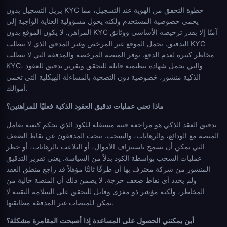
يزيل التسجيل بدون KYC خطوة التحقق من الهوية عند التسجيل، مما
يحمي خصوصية المستخدم ولكنه يحول مسؤولية العناية الواجبة إلى
المراهن. لا يكون الموقع بدون KYC آمنًا إلا بقدر ترخيصه الأساسي ووثائق
التدقيق. يحمل الموقع غير المرخص وغير المدقق الذي لا يتطلب KYC
مخاطر كبيرة لعدم الدفع. توفر المنصة المرخصة والمدققة التي لا تتطلب
KYC، والتي تحمل شهادة تنظيمية قابلة للتحقق وتقرير تدقيق للعقود
الذكية منشور، خصوصية دون التضحية بالمساءلة الهيكلية التي تحمي
أموالك.
ماذا تعني عمليات تدقيق العقود الذكية فعليًا للمراهنين؟
تدقيق العقد الذكي هو مراجعة فنية مستقلة للكود الذي يحكم كيفية تعامل
المنصة مع الودائع، والرهانات، والسحب. يبحث المدققون عن نقاط الضعف
التي يمكن أن تسمح باستنزاف الأموال، أو التلاعب بالرهانات، أو حظر
عمليات السحب بواسطة الكود بدلاً من السياسة. يعني تقرير التدقيق
المنشور من شركة معترف بها أن طرفًا ثالثًا مؤهلاً قد راجع منطق العقد
ولم يحدد أي نقاط ضعف حرجة. لا يضمن ذلك أن المنصة خالية من
المخاطر، ولكنه مؤشر ذو مغزى وقابل للتحقق على السلامة التقنية لا
يمكن للمنصات غير المدققة مطابقتها.
أين يمكنني الحصول على المساعدة إذا أصبحت المقامرة مشكلة؟