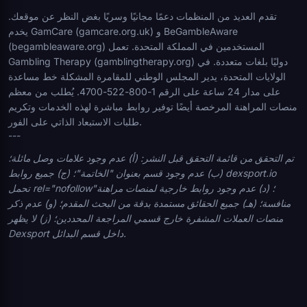
تقدم العديد من المنظمات دعمًا مجانيًا وسريًا بغض النظر عن موقعك.
يخدم GamCare (gamcare.org.uk) و BeGambleAware
(begambleaware.org) المستخدمين في المملكة المتحدة. تعمل
Gambling Therapy (gamblingtherapy.org) دوليًا بلغات متعددة. في
الولايات المتحدة، يدير المجلس الوطني للمقامرة المشكلة خط مساعدة
على مدار 24 ساعة على الرقم 1-800-522-4700. يُطلب من معظم
منصات المراهنة المرخصة أيضًا توفير روابط مباشرة لهذه الخدمات وتكريم
طلبات الاستبعاد الذاتي على الفور.
---
تم التحقق من قائمة التحقق قبل النشر: (أ) عدم وجود علامات وصل مائلة؛
(ب) عدم وجود قسم بعنوان "الخاتمة"؛ (ج) جميع روابط dexsport.io
تحمل rel="nofollow"؛ (د) عدم وجود روابط خارجية لمنصات مراهنة
منافسة؛ (هـ) جميع الحقائق مستمدة بدقة من البحث المقدم؛ (و) عدم ذكر
منصات العملات المشفرة خارج قسمي المراجعة المحددين؛ (ز) لا يظهر
Dexsport داخل قسم البدائل.