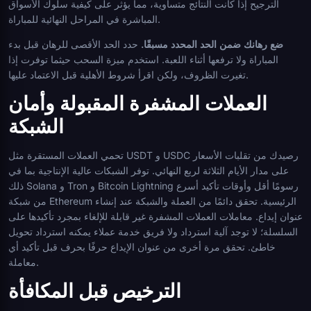
الترجيح إذا كانت النتائج متساوية، مما يؤثر على كيفية سلوك الأسواق
المباشرة في المراحل النهائية للمباراة.
ضع رهانك ضمن الحد المحدد مسبقًا.
حدد الحد الأقصى للرهان قبل بدء
المباراة ولا ترفعها أثناء اللعبة. استخدم ميزة السحب حيثما توفرت إذا
تغيرت الظروف، ولكن اقرأ شروط الأهلية قبل الاعتماد عليها.
العملات المشفرة المقبولة وأمان
الشبكة
تحمي العملات المستقرة مثل USDT و USDC رصيدك من تقلبات الأسعار
على مدار الأيام الثلاثة لربع النهائي. توفر الشبكات عالية الإنتاجية بما في
ذلك Solana و Tron و Bitcoin Lightning رسومًا أقل وأوقات تأكيد أسرع
من شبكة Ethereum الرئيسية. تحقق دائمًا من العملة والشبكة عند إنشاء
عنوان إيداع. معاملات العملات المشفرة غير قابلة للإلغاء بمجرد تأكيدها على
السلسلة؛ لا توجد آلية استرداد ولا فريق خدمة عملاء يمكنه استرداد تحويل
خاطئ. تحقق مرة أخرى من عنوان الإيداع حرفًا بحرف قبل تأكيد أي
معاملة.
الترخيص قبل المكافأة