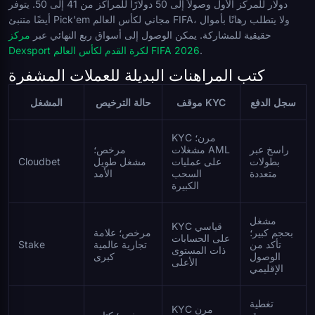
دولار للمركز الأول وصولاً إلى 50 دولارًا للمراكز من 41 إلى 50. يتوفر
أيضًا متنبئ Pick'em مجاني لكأس العالم FIFA، ولا يتطلب رهانًا بأموال
حقيقية للمشاركة. يمكن الوصول إلى أسواق ربع النهائي عبر
مركز
.
Dexsport لكرة القدم لكأس العالم FIFA 2026
كتب المراهنات البديلة للعملات المشفرة
سجل الدفع
موقف KYC
حالة الترخيص
المشغل
KYC مرن؛
راسخ عبر
مشغلات AML
مرخص؛
بطولات
على عمليات
مشغل طويل
Cloudbet
متعددة
السحب
الأمد
الكبيرة
مشغل
KYC قياسي
بحجم كبير؛
مرخص؛ علامة
على الحسابات
تأكد من
تجارية عالمية
Stake
ذات المستوى
الوصول
كبرى
الأعلى
الإقليمي
تغطية
KYC مرن