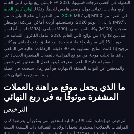
يمثل ربع نهائي كأس العالم FIFA 2026 البطولة في أقصى درجات قسوتها.
أربع مباريات، ثماني دول، وصفر هامش للخطأ. وفقًا لـ
لوائح كأس العالم
2026
، من المقرر أن تقام المباريات من M97 إلى M100 في الفترة من
9 إلى 11 يوليو 2026، وتستضيفها أربعة أماكن أمريكية: بوسطن (M97)،
لوس أنجلوس (M98)، ميامي (M99)، وكانساس سيتي (M100). بموجب
المادتين 12 و14 من لوائح كأس العالم 2026، يتأهل الفائزون الثمانية في
دور الـ16 إلى مباريات إقصائية واحدة، مع تطبيق وقت إضافي وركلات
ترجيح إذا كانت النتائج متساوية بعد 90 دقيقة. الرهانات العالية في الملعب
دائمًا ما تجلب موجة من مواقع المراهنة بالعملات المشفرة الجديدة غير
الموثوقة خارج الملعب. معرفة كيفية فصل المشغلين المرخصين
والمدققين عن النوافذ المنبثقة الانتهازية هو أهم رهان ستضعه في عطلة
نهاية أسبوع ربع النهائي هذه.
ما الذي يجعل موقع مراهنة بالعملات
المشفرة موثوقًا به في ربع النهائي
الترخيص
الترخيص هو إشارة الثقة الأكثر قابلية للتحقق التي يمكن أن يعرضها كتاب
المراهنات بالعملات المشفرة. تشمل الولايات القضائية ذات السمعة الطيبة
أنجوان (اتحاد جزر القمر)، كوراساو، مالطا (MGA)، وجبل طارق. قبل