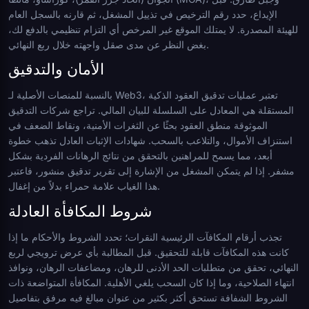
الإيداع، حدد رقم الترخيص في تذييل المشغل، ثم قارنه بالسجل العام
للهيئة المصدرة. لا يمتلك الموقع غير المرخص أي التزام تنظيمي بالدفع لك،
بغض النظر عن مدى صقل واجهته خلال ربع النهائي.
الأمان والتدقيق
بالنسبة للمنصات الأصلية لـ Web3، تعتبر عمليات تدقيق العقود الذكية
المستقلة هي المعادل على السلسلة للبيان المالي. تراجع شركات التدقيق
الموثوقة منطق العقود بحثًا عن الثغرات الأمنية، ونقاط الضعف في
استنزاف الأموال، والتلاعب بالسحب. شهادات الإثبات العادل تذهب خطوة
أبعد، مما يسمح للمراهنين بالتحقق من نتائج الرهانات الفردية بشكل
مشفر. إذا لم يتمكن المشغل من الإشارة إلى تقرير تدقيق منشور، فاعتبر
هذا الغياب علامة حمراء بدلاً من إغفال.
شروط المكافأة العادلة
تجذب أرقام المكافآت الرئيسية النقرات؛ تحدد الشروط والأحكام ما إذا
كانت هذه المكافآت قابلة للتحقيق. قبل المطالبة بأي عرض ترويجي لربع
النهائي، تحقق من متطلبات الحد الأدنى للرهان، ومضاعفات الرهان، ونوافذ
انتهاء الصلاحية، وما إذا كان السحب يلغي الأهلية. المكافأة المتواضعة ذات
الشروط الشفافة تستحق أكثر بكثير من عنوان مبالغ فيه مرفق بتفاصيل