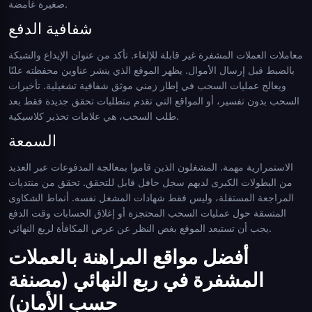
صغيرة غامضة.
شفافية الدفع
معاملات العملات المشفرة غير قابلة للإلغاء. تأكد من عنوان الإيداع والشبكة
بالضبط قبل إرسال الأموال. يظهر الموقع الذي ينشر عناوين محفظته علنًا
ويعالج عمليات السحب في إطار زمني موثق شفافية تشغيلية. تأخيرات
السحب بدون تفسير، أو المواقع التي تقدم متطلبات تحقق جديدة فقط بعد
طلب السحب، هي علامات تحذير كلاسيكية.
السمعة
الاستمرارية مهمة. المشغلون الذين قاموا بمعالجة المدفوعات عبر العديد
من البطولات الكبرى لديهم سجل حافل قابل للتحقق. تحقق من منتديات
المراجعة المستقلة، وليس فقط شهادات المشغل نفسه. أنماط الشكاوى
المتسقة حول عمليات السحب المحتجزة أو إغلاق الحسابات وقت الدفع
يجب أن تستبعد الموقع بغض النظر عن عرض المكافأة لربع النهائي.
أفضل مواقع المراهنة بالعملات
المشفرة في ربع النهائي (مصنفة
حسب الأمان)