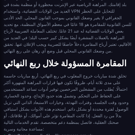
بلد إقامتك. المراهنة الرياضية عبر الإنترنت محظورة أو منظمة بشدة في
العديد من الولايات القضائية، واستخدام VPN للتحايل على الحظر
الجغرافي لا يغير وضعك القانوني بموجب القانون المحلي. الحد الأدنى
للسن القانونية للمقامرة هو 18 عامًا في معظم الأسواق المنظمة، مع تحديد
بعض الولايات القضائية له عند 21 عامًا. تختلف المعاملة الضريبية لأرباح
المراهنة بالعملات المشفرة أيضًا بشكل كبير حسب البلد؛ في العديد من
الأقاليم، تعتبر أرباح المقامرة دخلاً خاضعًا للضريبة ويجب الإعلان عنها. تحقق
من وضعك القانوني المحلي قبل وضع أي رهان على ربع النهائي.
المقامرة المسؤولة خلال ربع النهائي
تخلق شدة مباريات خروج المغلوب في ربع النهائي، أربع مباريات حاسمة
على مدى ثلاثة أيام، ظروفًا تكون فيها قرارات المراهنة المتهورة أكثر
احتمالًا. يُطلب من المشغلين المرخصين توفير أدوات تساعد المستخدمين
على الحفاظ على التحكم. وتشمل هذه حدود الإيداع، وحدود الخسارة،
وحدود وقت الجلسة، وفترات التهدئة، وخيارات الاستبعاد الذاتي التي تزيل
الوصول لفترة محددة أو بشكل دائم. استخدم هذه الأدوات بشكل استباقي
بدلاً من رد الفعل. إذا كانت المقامرة تؤثر على أموالك، أو علاقاتك، أو
صحتك العقلية، فاتصل بمنظمة دعم متخصصة. تقدم الخدمات التالية
مساعدة مجانية وسرية: