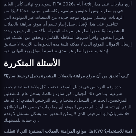
سيولد ربع نهائي كأس العالم FIFA 2026، أربع مباريات على مدار ثلاثة أيام
في بوسطن، لوس أنجلوس، ميامي، وكانساس سيتي، حجمًا كبيرًا من
الرهانات، وبشكل متوقع، موجة جديدة من المنصات غير الموثوقة التي
تتنافس على هذا الإقبال. يظل إطار تقييم أي موقع مراهنة بالعملات
المشفرة ثابتًا بغض النظر عن مرحلة البطولة: تأكد من الترخيص، وحدد
تقرير التدقيق، واقرأ شروط المكافأة بالكامل، وتحقق من الشبكة قبل
إرسال الأموال. الموقع الذي لا يمكنه تلبية هذه الفحوصات الأربعة لا يستحق
إيداعك، بغض النظر عن مدى تنافسية أسواق ربع النهائي لديه.
الأسئلة المتكررة
كيف أتحقق من أن موقع مراهنة بالعملات المشفرة يحمل ترخيصًا ساريًا؟
حدد رقم الترخيص في تذييل الموقع. تحتفظ كل ولاية قضائية ترخيص
شرعية، بما في ذلك أنجوان، كوراساو، ومالطا، بسجل عام للمشغلين
المرخصين. ابحث في السجل باستخدام رقم الترخيص المقدم. إذا لم يعُد
الرقم أي نتيجة، أو إذا لم يعرض الموقع أي معلومات ترخيص على الإطلاق،
فلا تقم بالإيداع. الترخيص الذي لا يمكن التحقق منه بشكل مستقل لا يقدم
أي حماية للمستهلك.
هل مواقع المراهنة بالعملات المشفرة التي لا تتطلب KYC آمنة للاستخدام؟