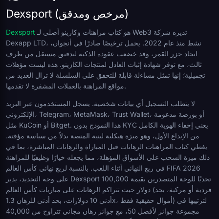
Dexsport (مرخص ومدقق)
هو كتاب مراهنات وكازينو أصلي لـ Web3 تديره شركة
Dexsport
Dexapp LTD، نشط منذ عام 2022. يحمل ترخيصًا صادرًا في أنجوان،
اتحاد جزر القمر، وقد خضعت عقوده الذكية لتدقيق مستقل من طرف
ثالث، مع توفر شهادة إثبات العادل لمنتجات الكازينو. هذه ليست مؤهلات
تجميلية؛ إنها تمثل مساءلة قابلة للتحقق على السلسلة لا تزال العديد من
مواقع المراهنة بالعملات المشفرة لا تقدمها.
لا يتطلب التسجيل أي بيانات شخصية. يسجل المستخدمون عبر البريد
الإلكتروني، Telegram، MetaMask، Trust Wallet، أو بورصة مدعومة
مثل KuCoin أو Bitget. هذا النموذج بدون KYC يعني إخفاء الهوية الكامل
من الإيداع الأول، وهو ميزة هيكلية لبنية المنصة بدلاً من سياسة مؤقتة.
يغطي كتاب المراهنات الرهانات قبل المباراة والرهانات المباشرة، بما في
ذلك ميزة السحب على الأسواق المؤهلة، مما يجعله خيارًا وظيفيًا للمراهنة
في ربع النهائي أثناء اللعب. بالنسبة لربع نهائي كأس العالم FIFA 2026
على وجه التحديد، يدير Dexsport تحديًا للوحة المتصدرين بقيمة 100,000
دولار حيث تتراكم الرهانات على مباريات كأس العالم (فردية أو مركبة، بحد
أدنى 10 دولارات، بحد أدنى للرهان 1.3x، أموال حقيقية فقط) لترتيبها في
مجموعة جوائز لأفضل 50، مع جوائز رهان مجاني تتراوح من 40,000