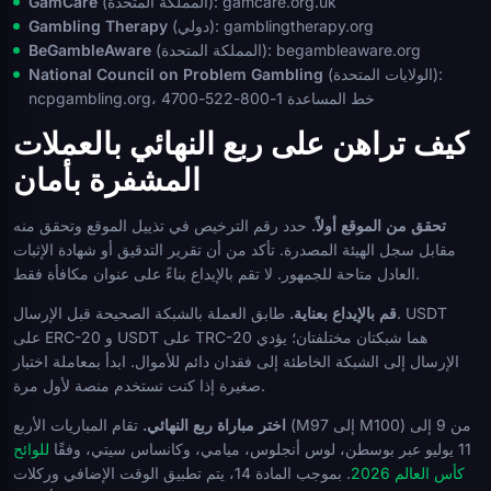
(المملكة المتحدة): gamcare.org.uk
GamCare
(دولي): gamblingtherapy.org
Gambling Therapy
(المملكة المتحدة): begambleaware.org
BeGambleAware
(الولايات المتحدة):
National Council on Problem Gambling
ncpgambling.org، خط المساعدة 1-800-522-4700
كيف تراهن على ربع النهائي بالعملات
المشفرة بأمان
تحقق من الموقع أولاً.
حدد رقم الترخيص في تذييل الموقع وتحقق منه
مقابل سجل الهيئة المصدرة. تأكد من أن تقرير التدقيق أو شهادة الإثبات
العادل متاحة للجمهور. لا تقم بالإيداع بناءً على عنوان مكافأة فقط.
قم بالإيداع بعناية.
طابق العملة بالشبكة الصحيحة قبل الإرسال. USDT
على ERC-20 و USDT على TRC-20 هما شبكتان مختلفتان؛ يؤدي
الإرسال إلى الشبكة الخاطئة إلى فقدان دائم للأموال. ابدأ بمعاملة اختبار
صغيرة إذا كنت تستخدم منصة لأول مرة.
اختر مباراة ربع النهائي.
تقام المباريات الأربع (M97 إلى M100) من 9 إلى
11 يوليو عبر بوسطن، لوس أنجلوس، ميامي، وكانساس سيتي، وفقًا
للوائح
كأس العالم 2026
. بموجب المادة 14، يتم تطبيق الوقت الإضافي وركلات