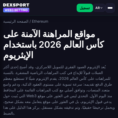
تسجيل
AR
Ethereum
/
الصفحة الرئيسية
مواقع المراهنة الآمنة على
كأس العالم 2026 باستخدام
الإيثريوم
يُعد الإيثريوم العمود الفقري للتمويل اللامركزي، وقد أصبح إحدى أكثر
العملات قبولاً للإيداع في كتب المراهنات الرياضية المشفرة. بالنسبة
للمراهنات على كأس العالم 2026، يقدم الإيثريوم شيئًا لا تستطيع معظم
طرق الدفع تقديمه: سرعة تسوية على مستوى العقود الذكية، ودعم واسع
متعدد المنصات، وتوافق أصلي مع كتب المراهنات القائمة على المحافظ
التي بُنيت حول Web3 منذ اليوم الأول. التحدي ليس في العثور على موقع
يدعي قبول الإيثريوم، بل في العثور على موقع يتعامل معه بشكل صحيح،
ويحمل ترخيصًا حقيقيًا، وتم تدقيقه بشكل مستقل. يركز هذا الدليل على هذا
بالضبط.