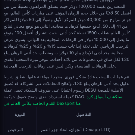
المتصدرين بقيمة 100,000 دولار حيث يتسلق المراهنون تصنيفًا من بين
أفضل 50 لاعبًا من خلال حجم الرهان المؤهل على مباريات كأس العالم، مع
جوائز تتراوح من 40,000 دولار للمركز الأول وصولًا إلى 50 دولارًا للمراكز
من 41 إلى 50، تُدفع جميعها كرهانات مجانية. الثاني هو توقع مجاني لنتائج
كأس العالم يتطلب 1500 نقطة كحد أدنى، حيث يتشارك أفضل 100 متوقع
ما يصل إلى 10,000 دولار في الرهانات المجانية بعد النهائي. يسري عرض
الترحيب الرياضي على ثلاثة إيداعات بنسب 15% و 20% و 25% كرهانات
مجانية، بحد أدنى للإيداع يبلغ 10 دولارات ومتطلب حد أدنى للرهان يبلغ
1.30 لكل ساق في مجموعات من ثلاثة أحداث. تتوفر ميزة السحب النقدي
على الرهانات القياسية، ولكن ليس على رهانات الترحيب المجانية.
تتم عمليات السحب عادةً بشكل فوري بمجرد الموافقة عليها. ينطبق شرط
تداول بحد أدنى للرهان يبلغ 1.30، وتُعالج المعاملات عبر الشركاء. قد تُطبق
رسوم اعتمادًا على ظروف الشبكة. تعمل عملة DESU الأصلية للمنصة
استكشف أسواق كرة
كعملة استرداد نقدي وتمنح حقوق حوكمة DAO.
القدم الخاصة بكأس العالم في Dexsport هنا.
التفاصيل
الميزة
أنجوان، اتحاد جزر القمر (Dexapp LTD)
الترخيص