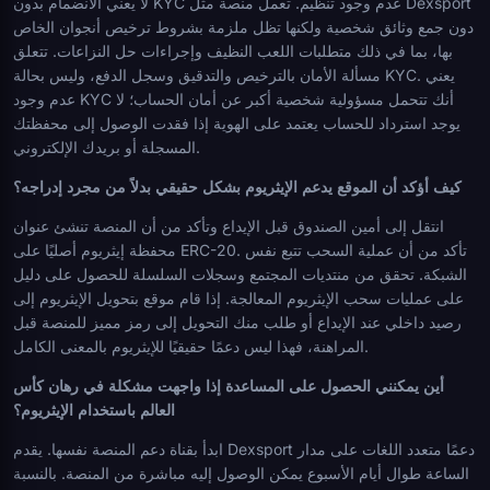
لا يعني الانضمام بدون KYC عدم وجود تنظيم. تعمل منصة مثل Dexsport
دون جمع وثائق شخصية ولكنها تظل ملزمة بشروط ترخيص أنجوان الخاص
بها، بما في ذلك متطلبات اللعب النظيف وإجراءات حل النزاعات. تتعلق
مسألة الأمان بالترخيص والتدقيق وسجل الدفع، وليس بحالة KYC. يعني
عدم وجود KYC أنك تتحمل مسؤولية شخصية أكبر عن أمان الحساب؛ لا
يوجد استرداد للحساب يعتمد على الهوية إذا فقدت الوصول إلى محفظتك
المسجلة أو بريدك الإلكتروني.
كيف أؤكد أن الموقع يدعم الإيثريوم بشكل حقيقي بدلاً من مجرد إدراجه؟
انتقل إلى أمين الصندوق قبل الإيداع وتأكد من أن المنصة تنشئ عنوان
محفظة إيثريوم أصليًا على ERC-20. تأكد من أن عملية السحب تتبع نفس
الشبكة. تحقق من منتديات المجتمع وسجلات السلسلة للحصول على دليل
على عمليات سحب الإيثريوم المعالجة. إذا قام موقع بتحويل الإيثريوم إلى
رصيد داخلي عند الإيداع أو طلب منك التحويل إلى رمز مميز للمنصة قبل
المراهنة، فهذا ليس دعمًا حقيقيًا للإيثريوم بالمعنى الكامل.
أين يمكنني الحصول على المساعدة إذا واجهت مشكلة في رهان كأس
العالم باستخدام الإيثريوم؟
ابدأ بقناة دعم المنصة نفسها. يقدم Dexsport دعمًا متعدد اللغات على مدار
الساعة طوال أيام الأسبوع يمكن الوصول إليه مباشرة من المنصة. بالنسبة