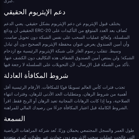
كبرى.
دعم الإيثريوم الحقيقي
يختلف قبول الإيثريوم عن دعم الإيثريوم بشكل حقيقي. يعني الدعم
الحقيقي أن ودائع ERC-20 تُضاف بعد العدد المتوقع من التأكيدات على
السلسلة، وتُعالج عمليات السحب على نفس الشبكة دون تحويل صامت،
وأن أمين الصندوق يعرض عنوان محفظة الإيثريوم الصحيح دون أي تبادل
وسيط. تتقلب رسوم الغاز على شبكة الإيثريوم الرئيسية مع ازدحام
الشبكة؛ ولن يمتص أمين الصندوق الشفاف هذه التكاليف دون الكشف عنها.
تأكد من الشبكة قبل الإرسال، لأن التحويلات على السلسلة لا رجعة فيها.
شروط المكافأة العادلة
تجذب فترات كأس العالم تسويقًا قويًا للمكافآت. الأرقام الرئيسية أقل
أهمية من شروط الرهان، ومتطلبات الحد الأدنى للرهان، وفترات انتهاء
الصلاحية، وما إذا كانت الرهانات المجانية تعيد الرهان أو الربح فقط. اقرأ
الشروط الكاملة قبل اعتبار المكافأة جزءًا من رصيدك المالي للمراهنة.
السمعة
طول العمر والسجل المجتمعي يحملان وزنًا. تُعد شركة المراهنات الرياضية
التي عالجت عمليات سحب الإيثريوم دون حوادث عبر بطولات كبرى متعددة