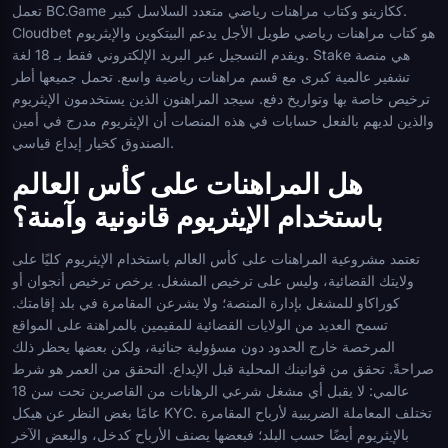
تعمل BC.Game ككازينو وكتاب مراهنات رياضي متعدد السلاسل كبير.
Cloudbet هو كتاب مراهنات رياضي طويل الأجل يدعم البيتكوين والإيثريوم
ويقدم التسجيل عبر البريد الإلكتروني فقط بـ 18 لغة. Stake هي منصة
تشفير عالمية كبرى مع قسم مراهنات رياضية واسع. تحمل جميعها أطر
ترخيص خاصة بها وتواريخ دفع. سيجد المراهنون الذين يستخدمون الإيثريوم
والذين لديهم بالفعل حسابات في هذه المنصات أن الإيثريوم مدرج في أمين
الصندوق كخيار إيداع قياسي.
هل المراهنات على كأس العالم
باستخدام الإيثريوم قانونية وآمنة؟
تعتمد مشروعية المراهنات على كأس العالم باستخدام الإيثريوم كليًا على
ولايتك القضائية، وليس على ترخيص المشغل. يرخص ترخيص أنجوان أو
كوراكاو للمشغل بإدارة المنصة؛ ولا يشرعن المقامرة في بلد إقامتك.
تسمح العديد من الولايات القضائية للمقيمين بالمراهنة على المواقع
المرخصة خارج الحدود دون مسؤولية جنائية، ولكن بعضها يحظر ذلك
صراحةً. تحقق من قوانينك المحلية قبل الإيداع. التحقق من العمر هو شرط
عالمي: لا يقبل أي مشغل شرعي الرهانات من القاصرين تحت سن 18
عامًا بغض النظر عن هيكل KYC. تختلف المعاملة الضريبية لأرباح المقامرة
بالإيثريوم أيضًا حسب البلد؛ فبعضها يصنف الأرباح كدخل، والبعض الآخر