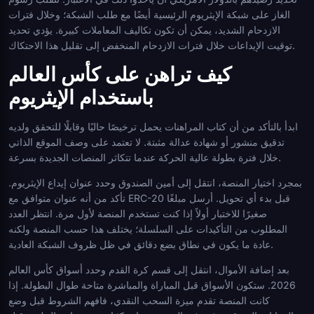
الغاز على شبكة الإيثريوم الرئيسية أيضًا مع طلب الشبكة؛ وخلال فترات
الازدحام الشديد، يمكن أن تكون تكاليف المعاملات كبيرة. يؤدي تحديد
توقيت الإيداعات خلال فترات الازدحام المنخفض إلى تقليل هذا الاحتكاك.
كيف تراهن على كأس العالم
باستخدام الإيثريوم
ابدأ بالتأكد من أن كتاب المراهنات يحمل ترخيصًا حاليًا وقابلًا للتحقق ولديه
تدقيق منشور أو شهادة عدالة مثبتة. لا تعتمد على وصف الموقع الذاتي
خلال فترة بطولة عالية الحركة عندما تتكاثر المنصات الجديدة بسرعة.
بمجرد اختيار المنصة، انتقل إلى أمين الصندوق وحدد عنوان إيداع الإيثريوم.
تأكد من أنه عنوان متوافق مع ERC-20 قبل بدء أي تحويل. أرسل مبلغًا
صغيرًا للاختبار أولاً إذا كنت تستخدم المنصة لأول مرة. انتظر العدد
المطلوب من التأكيدات على السلسلة؛ يختلف هذا حسب المنصة ولكنه
عادة ما يكون في نطاق بضع دقائق في ظل ظروف الشبكة العادية.
بعد إضافة الأموال، انتقل إلى قسم كرة القدم وحدد أسواق كأس العالم
2026. ستكون الأسواق قبل المباراة والمباشرة متاحة طوال البطولة. إذا
كانت المنصة تقدم ميزة السحب النقدي، فافهم الشروط قبل وضع