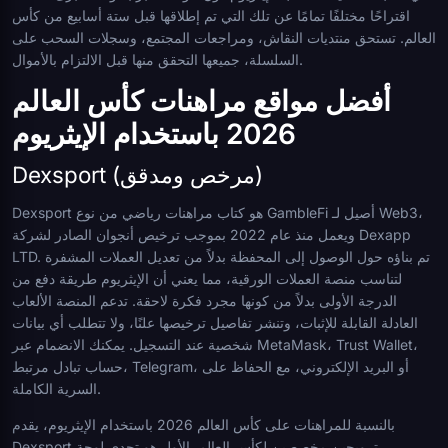
اقتراحًا مختلفًا تمامًا عن تلك التي تم إطلاقها قبل ستة أسابيع من كأس
العالم. تستحق منتديات النقاش، ومراجعات المجتمع، وسجلات السحب على
السلسلة، جميعها التحقق منها قبل الالتزام بالأموال.
أفضل مواقع مراهنات كأس العالم
2026 باستخدام الإيثريوم
Dexsport (مرخص ومدقق)
Dexsport هو كتاب مراهنات رياضي من نوع GambleFi أصيل لـ Web3،
ويعمل منذ عام 2022 بموجب ترخيص أنجوان الصادر لشركة Dexapp
LTD. تم بناؤه حول الوصول إلى المحفظة بدلاً من تعديل العملات المشفرة
لتناسب منصة العملات الورقية، مما يعني أن الإيثريوم طريقة دفع من
الدرجة الأولى بدلاً من كونها مجرد فكرة لاحقة. تدعم المنصة الألعاب
العادلة القابلة للإثبات، وتنشر تفاصيل ترخيصها علنًا، ولا تتطلب أي بيانات
شخصية عند التسجيل. يمكنك الانضمام عبر MetaMask، Trust Wallet،
حساب تبادل مرتبط، Telegram، أو البريد الإلكتروني، مع الحفاظ على
السرية الكاملة.
بالنسبة للمراهنات على كأس العالم 2026 باستخدام الإيثريوم، يقدم
Dexsport ترويجين مخصصين لكأس العالم. الأول هو تحدي لوحة