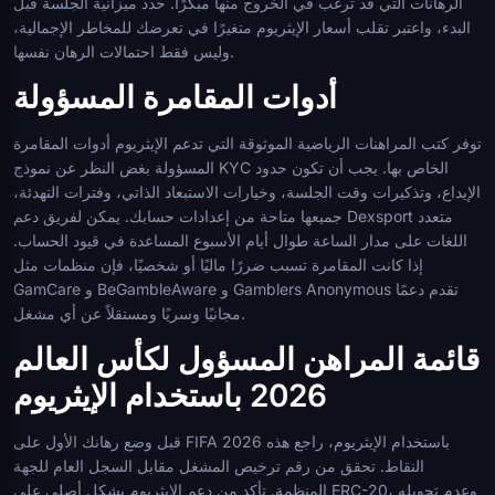
الرهانات التي قد ترغب في الخروج منها مبكرًا. حدد ميزانية الجلسة قبل
البدء، واعتبر تقلب أسعار الإيثريوم متغيرًا في تعرضك للمخاطر الإجمالية،
وليس فقط احتمالات الرهان نفسها.
أدوات المقامرة المسؤولة
توفر كتب المراهنات الرياضية الموثوقة التي تدعم الإيثريوم أدوات المقامرة
المسؤولة بغض النظر عن نموذج KYC الخاص بها. يجب أن تكون حدود
الإيداع، وتذكيرات وقت الجلسة، وخيارات الاستبعاد الذاتي، وفترات التهدئة،
جميعها متاحة من إعدادات حسابك. يمكن لفريق دعم Dexsport متعدد
اللغات على مدار الساعة طوال أيام الأسبوع المساعدة في قيود الحساب.
إذا كانت المقامرة تسبب ضررًا ماليًا أو شخصيًا، فإن منظمات مثل
GamCare و BeGambleAware و Gamblers Anonymous تقدم دعمًا
مجانيًا وسريًا ومستقلاً عن أي مشغل.
قائمة المراهن المسؤول لكأس العالم
2026 باستخدام الإيثريوم
قبل وضع رهانك الأول على FIFA 2026 باستخدام الإيثريوم، راجع هذه
النقاط. تحقق من رقم ترخيص المشغل مقابل السجل العام للجهة
المنظمة. تأكد من دعم الإيثريوم بشكل أصلي على ERC-20، وعدم تحويله