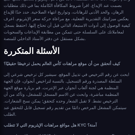
بصمت عند الإيداع. اقرأ شروط المكافأة الكاملة بما في ذلك متطلبات
الرهان، والحد الأدنى للرهانات، وتواريخ انتهاء الصلاحية. حدد حدًا للإيداع
يعكس ميزانيتك التقديرية الفعلية، مع مراعاة حركة سعر الإيثريوم. اعرف
كيفية الوصول إلى أدوات الاستبعاد الذاتي قبل أن تحتاج إليها. احتفظ بسجل
لمعاملاتك على السلسلة حتى تتمكن من مطابقة الإيداعات والسحوبات
بشكل مستقل عن دفتر الأستاذ الداخلي للمنصة.
الأسئلة المتكررة
كيف أتحقق من أن موقع مراهنات كأس العالم يحمل ترخيصًا حقيقيًا؟
ابحث عن رقم الترخيص في تذييل الموقع. سيشير كل ترخيص شرعي إلى
السلطة المصدرة ورقم التسجيل. بالنسبة لتراخيص أنجوان، فإن الجهة
المنظمة هي لجنة ألعاب أنجوان عبر الإنترنت. قم بزيارة موقع الجهة
المنظمة مباشرة، وابحث عن الاسم المسجل للمشغل، وتأكد من أن
الترخيص نشط. لا تقبل الشعار وحده كتحقق؛ يمكن نسخ الشعارات.
سيتمكن المشغل المرخص دائمًا من تقديم رقم تسجيل قابل للتحقق عند
الطلب.
هل مواقع مراهنات الإيثريوم التي لا تتطلب KYC آمنة؟