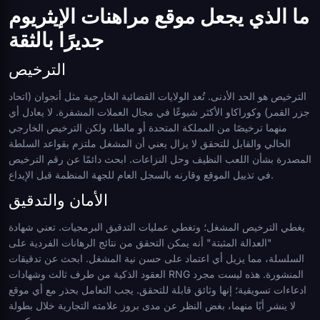
ما الذي يجعل موقع مراهنات الإيثريوم
جديرًا بالثقة
الترخيص
الترخيص هو الحد الأدنى. تُعد الولايات القضائية الخارجية مثل أنجوان (اتحاد
جزر القمر) وكوراكاو الأكثر شيوعًا في مجال العملات المشفرة. لا يعادل أي
منهما ترخيصًا من المملكة المتحدة أو مالطا، ولكن الترخيص الخارجي
الحالي والقابل للتحقق لا يزال يعني أن المشغل ملتزم بقواعد السلطة
المصدرة بشأن اللعب النظيف وحل النزاعات. ابحث دائمًا عن رقم الترخيص
في تذييل الموقع وقارنه بالسجل العام للجهة المنظمة قبل الإيداع.
الأمان والتدقيق
يغطي الترخيص المشغل؛ وتغطي عمليات التدقيق البرمجيات. تعني شهادة
"العدالة المثبتة" أنه يمكن التحقق من نتائج الرهانات الفردية على
السلسلة، مما يزيل أي اعتماد على حسن نية المشغل. ابحث عن تدقيقات
العقود الذكية من طرف ثالث وشهادات RNG المنشورة. هذه ليست مجرد
ادعاءات تسويقية؛ إنها وثائق قابلة للتحقق. يجب التعامل بحذر مع أي موقع
لا ينشر أيًا منهما، بغض النظر عن مدى بروز علامته التجارية خلال بطولة