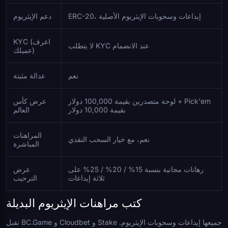
ERC-20، إيداعات وسحوبات الإيثريوم الأصلية
دعم الإيثريوم
KYC (اعرف
لا يتطلب KYC عند الانضمام
عميلك)
نعم
عدالة مثبتة
لوحة متصدرين بقيمة 100,000 دولار + Pick'em
عرض كأس
بقيمة 10,000 دولار
العالم
المراهنات
نعم، مع خيار السحب النقدي
المباشرة
رهانات مجانية بنسبة 15% / 20% / 25% على
عرض
ثلاثة إيداعات
الترحيب
كتب مراهنات الإيثريوم البديلة
تقبل BC.Game و Cloudbet و Stake جميعها إيداعات وسحوبات الإيثريوم.