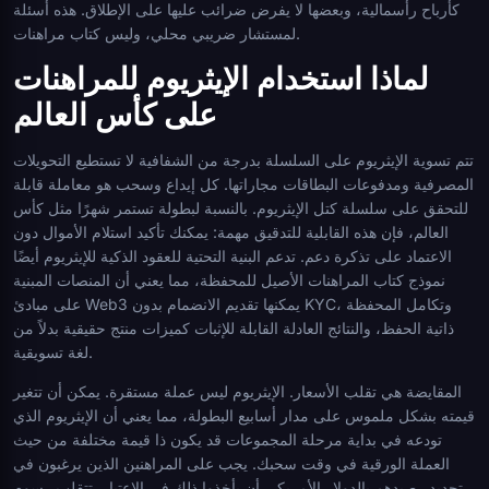
كأرباح رأسمالية، وبعضها لا يفرض ضرائب عليها على الإطلاق. هذه أسئلة
لمستشار ضريبي محلي، وليس كتاب مراهنات.
لماذا استخدام الإيثريوم للمراهنات
على كأس العالم
تتم تسوية الإيثريوم على السلسلة بدرجة من الشفافية لا تستطيع التحويلات
المصرفية ومدفوعات البطاقات مجاراتها. كل إيداع وسحب هو معاملة قابلة
للتحقق على سلسلة كتل الإيثريوم. بالنسبة لبطولة تستمر شهرًا مثل كأس
العالم، فإن هذه القابلية للتدقيق مهمة: يمكنك تأكيد استلام الأموال دون
الاعتماد على تذكرة دعم. تدعم البنية التحتية للعقود الذكية للإيثريوم أيضًا
نموذج كتاب المراهنات الأصيل للمحفظة، مما يعني أن المنصات المبنية
على مبادئ Web3 يمكنها تقديم الانضمام بدون KYC، وتكامل المحفظة
ذاتية الحفظ، والنتائج العادلة القابلة للإثبات كميزات منتج حقيقية بدلاً من
لغة تسويقية.
المقايضة هي تقلب الأسعار. الإيثريوم ليس عملة مستقرة. يمكن أن تتغير
قيمته بشكل ملموس على مدار أسابيع البطولة، مما يعني أن الإيثريوم الذي
تودعه في بداية مرحلة المجموعات قد يكون ذا قيمة مختلفة من حيث
العملة الورقية في وقت سحبك. يجب على المراهنين الذين يرغبون في
تحديد رصيدهم بالدولار الأمريكي أن يأخذوا ذلك في الاعتبار. تتقلب رسوم