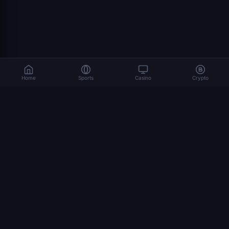
Home
Sports
Casino
Crypto
المراهنة تنطوي على مخاطر. العب بمسؤولية. 18+
© 2026 Dexsport. جميع الحقوق محفوظة.
التنقل
الصفحة الرئيسية
Bitcoin
Ethereum
USDT
المراهنة بالعملات المشفرة
كأس العالم 2026
كيفية المراهنة بالعملات المشفرة