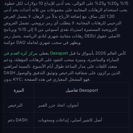
15% و20% و25% على التوالي، بحد أدنى للإيداع 10 دولارات لكل خطوة.
يجب استخدام الرهانات المجانية على مجموعات من ثلاثة أحداث بحد أدنى
1.30 لكل ساق، مع إضافة الأرباح بدلاً من الرهان. لا يشمل العرض
الترحيبي للرهانات المجانية. لا يتطلب أي رمز ترويجي. تشمل العروض
الترويجية المستمرة استرداد نقدي أسبوعي من 5 إلى 15% وبرنامج
رهانات مجانية شهري لنادي الرياضة. يحمل رمز DESU الأصلي حقوق
حوكمة DAO ويظهر في سحب شهري لحامله.
كأس العالم 2026 بأسواق ما قبل
مركز كرة القدم في Dexsport
يغطي
المباراة والمباشرة، وميزة سحب النقود على الرهانات المؤهلة، ودعم
متعدد اللغات على مدار الساعة طوال أيام الأسبوع. بالنسبة لمراهني
DASH الذين يركزون على شفافية الترخيص وتوثيق التدقيق والوصول
بدون KYC، فهو المشغل المعياري في هذه الصفحة.
تفاصيل Dexsport
الميزة
أنجوان، اتحاد جزر القمر
الترخيص
أصل كاشير أصلي، إيداعات وسحوبات
دعم DASH