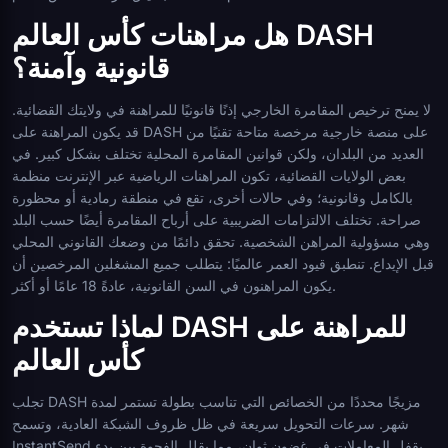
هل مراهنات كأس العالم DASH
قانونية وآمنة؟
لا يمنح ترخيص المقامرة الخارجي إذنًا قانونيًا للمراهنة في ولايتك القضائية.
قد يكون المراهنة على DASH على منصة خارجية مرخصة متاحة تقنيًا من
العديد من البلدان، ولكن قوانين المقامرة المحلية تختلف بشكل كبير. في
بعض الولايات القضائية، تكون المراهنات الرياضية عبر الإنترنت منظمة
بالكامل وقانونية؛ وفي حالات أخرى، تقع في منطقة رمادية أو محظورة
صراحة. تختلف الالتزامات الضريبية على أرباح المقامرة أيضًا حسب البلد
وهي مسؤولية المراهن الشخصية. تحقق دائمًا من وضعك القانوني المحلي
قبل الإيداع. تنطبق قيود العمر عالميًا: يتطلب جميع المشغلين المرخصين أن
يكون المراهنون في السن القانونية، عادةً 18 عامًا أو أكثر.
لماذا تستخدم DASH للمراهنة على
كأس العالم
تجلب DASH مزيجًا محددًا من الخصائص التي تناسب بطولة تستمر لمدة
شهر. سرعات التحويل سريعة في ظل ظروف الشبكة العادية، وتسمح
InstantSend بقفل المعاملات في غضون ثوانٍ، مما يقلل الفجوة بين بدء