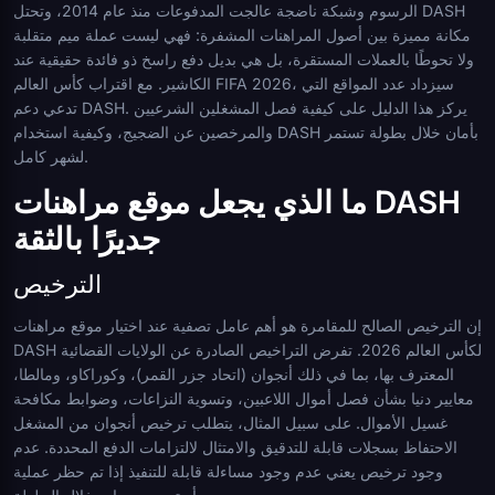
الرسوم وشبكة ناضجة عالجت المدفوعات منذ عام 2014، وتحتل DASH
مكانة مميزة بين أصول المراهنات المشفرة: فهي ليست عملة ميم متقلبة
ولا تحوطًا بالعملات المستقرة، بل هي بديل دفع راسخ ذو فائدة حقيقية عند
الكاشير. مع اقتراب كأس العالم FIFA 2026، سيزداد عدد المواقع التي
تدعي دعم DASH. يركز هذا الدليل على كيفية فصل المشغلين الشرعيين
والمرخصين عن الضجيج، وكيفية استخدام DASH بأمان خلال بطولة تستمر
لشهر كامل.
ما الذي يجعل موقع مراهنات DASH
جديرًا بالثقة
الترخيص
إن الترخيص الصالح للمقامرة هو أهم عامل تصفية عند اختيار موقع مراهنات
DASH لكأس العالم 2026. تفرض التراخيص الصادرة عن الولايات القضائية
المعترف بها، بما في ذلك أنجوان (اتحاد جزر القمر)، وكوراكاو، ومالطا،
معايير دنيا بشأن فصل أموال اللاعبين، وتسوية النزاعات، وضوابط مكافحة
غسيل الأموال. على سبيل المثال، يتطلب ترخيص أنجوان من المشغل
الاحتفاظ بسجلات قابلة للتدقيق والامتثال لالتزامات الدفع المحددة. عدم
وجود ترخيص يعني عدم وجود مساءلة قابلة للتنفيذ إذا تم حظر عملية