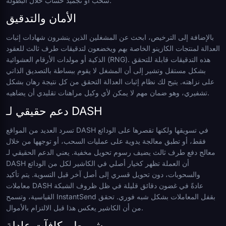
سحب أو تجميد حساب خلال البطولة.
الأمان والتدقيق
بالإضافة إلى الترخيص، ابحث عن المشغلين الذين ينشرون شهادات إثبات
العدالة لمنتجات الكازينو الخاصة بهم ويخضعون لتدقيقات طرف ثالث للعقود
الذكية أو مولدات الأرقام العشوائية (RNG). هذه التدقيقات قابلة للتحقق
بشكل مستقل وتشير إلى أن المشغل لا يقوم ببساطة بالتصديق الذاتي
على نزاهته. يتيح لك نظام إثبات العدالة التحقق من كل نتيجة رهان بشكل
تشفيري، وهو ضمان مهم لا يمكن لأي وكيل مراهنات تقليدي أن يضاهيه.
دعم حقيقي لـ DASH
تسرد العديد من المواقع DASH في تسويقها ولكنها تقصرها على الودائع
فقط، أو تطبق معالجة يدوية على عمليات السحب، أو توجهها من خلال
معالج دفع طرف ثالث يضيف رسوم تحويل مخفية. يعني الدعم الحقيقي لـ
DASH أن العملة تظهر كخيار أصلي في الكاشير لكل من الودائع
والسحوبات، دون تحويل قسري إلى أصل آخر قبل التسوية. يتم تأكيد
معاملات DASH عادةً في غضون دقائق قليلة في ظل ظروف الشبكة
القياسية، وتسمح InstantSend بقفل المعاملات بشكل شبه فوري. تحقق
من أن الكاشير يعكس هذا قبل الالتزام بالأموال.
شروط مكافآت عادلة