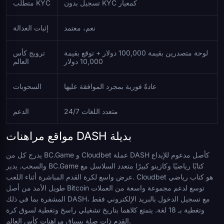
تسجيل بدون KYC كمعيار
متطلب KYC
نعم، معتمد
إثبات العدالة
لوحة متصدرين بقيمة 100,000 دولار + توقع بقيمة
ترويج كأس
10,000 دولار
العالم
عادةً فورية بمجرد الموافقة عليها
السحوبات
متعدد اللغات 24/7
الدعم
مواقع مراهنات DASH بديلة
يدرج كل من BC.Game و Cloudbet عملة DASH كأصل مدعوم للإيداع
والسحب. يدير BC.Game كتابًا رياضيًا وكازينو كبيرًا متعدد السلاسل مع
عرض واسع لكرة القدم المباشرة أثناء اللعب. Cloudbet هو كتاب رياضي
طويل الأمد من أصل Bitcoin توسع لدعم مجموعة واسعة من العملات
المشفرة بما في ذلك DASH، مع تسجيل الدخول بالبريد الإلكتروني فقط
وتغطية بـ 18 لغة. يتمتع كلاهما بتاريخ تشغيلي راسخ وتغطية لسوق كرة
القدم ذات صلة بسياق مراهنات كأس العالم.