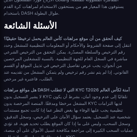
يستوفون هذا المعيار هم من يستحقون الاستخدام لمراهنات كرة القدم
باستخدام DASH طوال البطولة.
الأسئلة الشائعة
كيف أتحقق من أن موقع مراهنات كأس العالم يحمل ترخيصًا حقيقيًا؟
انتقل إلى صفحة الشروط والأحكام أو المعلومات التنظيمية للمشغل وحدد
رقم الترخيص والسلطة المصدّرة. يمكن التحقق من الترخيص الشرعي
مباشرة في السجل العام للجهة التنظيمية. بالنسبة للمشغلين المرخصين
من أنجوان، يجب عرض تفاصيل الترخيص في تذييل الموقع أو القسم
القانوني. إذا لم يتم نشر رقم ترخيص ولم يتمكن المشغل من تقديمه عند
الطلب، فاعتبره غير مرخص.
هل مواقع مراهنات DASH التي لا تتطلب KYC آمنة لكأس العالم 2026؟
لا يشير التسجيل بدون KYC تلقائيًا إلى عدم وجود أمان، بشرط أن يكون
المشغل مرخصًا ومدققًا. المنصة المرخصة بدون KYC لديها التزامات
تنظيمية يجب عليها الوفاء بها بغض النظر عما إذا كانت تجمع مستندات
شخصية عند التسجيل. يعتمد سؤال الأمان على الترخيص، وسجل التدقيق،
وسجل السحب، وليس على ما إذا كان الموقع يطلب تحديد هوية. قد تؤدي
عمليات السحب الكبيرة إلى مراجعة مكافحة غسيل الأموال على أي منصة،
بما في ذلك المنصات التي لا تتطلب KYC.