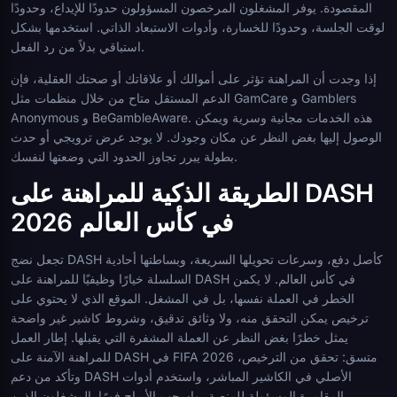
المقصودة. يوفر المشغلون المرخصون المسؤولون حدودًا للإيداع، وحدودًا
لوقت الجلسة، وحدودًا للخسارة، وأدوات الاستبعاد الذاتي. استخدمها بشكل
استباقي بدلاً من رد الفعل.
إذا وجدت أن المراهنة تؤثر على أموالك أو علاقاتك أو صحتك العقلية، فإن
الدعم المستقل متاح من خلال منظمات مثل GamCare و Gamblers
Anonymous و BeGambleAware. هذه الخدمات مجانية وسرية ويمكن
الوصول إليها بغض النظر عن مكان وجودك. لا يوجد عرض ترويجي أو حدث
بطولة يبرر تجاوز الحدود التي وضعتها لنفسك.
الطريقة الذكية للمراهنة على DASH
في كأس العالم 2026
تجعل نضج DASH كأصل دفع، وسرعات تحويلها السريعة، وبساطتها أحادية
السلسلة خيارًا وظيفيًا للمراهنة على DASH في كأس العالم. لا يكمن
الخطر في العملة نفسها، بل في المشغل. الموقع الذي لا يحتوي على
ترخيص يمكن التحقق منه، ولا وثائق تدقيق، وشروط كاشير غير واضحة
يمثل خطرًا بغض النظر عن العملة المشفرة التي يقبلها. إطار العمل
للمراهنة الآمنة على DASH في FIFA 2026 متسق: تحقق من الترخيص،
وتأكد من دعم DASH الأصلي في الكاشير المباشر، واستخدم أدوات
المقامرة المسؤولة للمنصة، واسحب الأرباح فورًا. المشغلون الذين