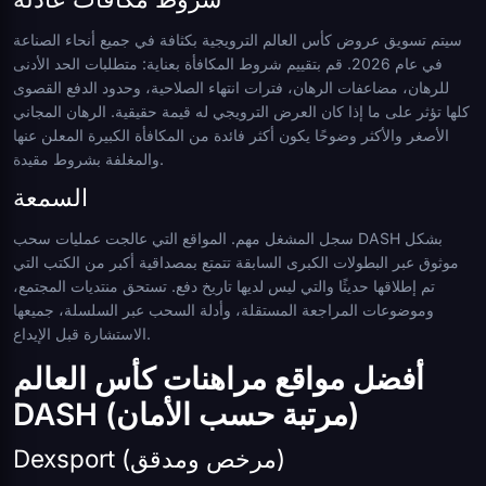
سيتم تسويق عروض كأس العالم الترويجية بكثافة في جميع أنحاء الصناعة
في عام 2026. قم بتقييم شروط المكافأة بعناية: متطلبات الحد الأدنى
للرهان، مضاعفات الرهان، فترات انتهاء الصلاحية، وحدود الدفع القصوى
كلها تؤثر على ما إذا كان العرض الترويجي له قيمة حقيقية. الرهان المجاني
الأصغر والأكثر وضوحًا يكون أكثر فائدة من المكافأة الكبيرة المعلن عنها
والمغلفة بشروط مقيدة.
السمعة
سجل المشغل مهم. المواقع التي عالجت عمليات سحب DASH بشكل
موثوق عبر البطولات الكبرى السابقة تتمتع بمصداقية أكبر من الكتب التي
تم إطلاقها حديثًا والتي ليس لديها تاريخ دفع. تستحق منتديات المجتمع،
وموضوعات المراجعة المستقلة، وأدلة السحب عبر السلسلة، جميعها
الاستشارة قبل الإيداع.
أفضل مواقع مراهنات كأس العالم
DASH (مرتبة حسب الأمان)
Dexsport (مرخص ومدقق)