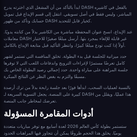
ابدأ بالتأكد من أن المشغل الذي اخترته يدرج DASH بالفعل في كاشيره
المباشر، وليس فقط في أصل تسويقي. انتقل إلى قسم الإيداع قبل تمويل
حسابك وتأكد من ظهور DASH كخيار قابل للتحديد.
عند الإيداع، انسخ عنوان المحفظة مباشرة من الكاشير بدلاً من كتابته يدويًا.
معاملات DASH غير قابلة للإلغاء بمجرد بثها. أرسل مبلغًا صغيرًا للاختبار
أولاً إذا كنت تودع مبلغًا كبيرًا، وانتظر التأكيد قبل متابعة الإيداع بالكامل.
حدد ميزانية للجلسة قبل بدء البطولة. تخلق المنافسة التي تستمر لشهر
كامل تعرضًا مستمرًا لإغراءات الترويج واندفاعات اللعب التي لا توفرها
جلسة المراهنة على مباراة واحدة. حدد إجمالي رصيد البطولة الخاص بك
مسبقًا والتزم به بغض النظر عن النتائج المبكرة.
بالنسبة لعمليات السحب، ابدأها فورًا بعد جلسة رابحة بدلاً من ترك أرصدة
كبيرة على المنصة. يجعل التسوية السريعة لـ DASH هذا عمليًا، ويقلل من
تعرضك لمخاطر جانب المنصة.
أدوات المقامرة المسؤولة
ستستمر بطولة كأس العالم 2026 لعدة أسابيع مع توفر مباريات متعددة
يوميًا. يخلق هذا الحجم ظروفًا يمكن أن تتجاوز فيها المراهنات الحدود