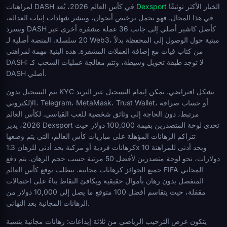
الخيار الأكثر توثيقًا
Dexsport
لمراهنات DASH في كأس العالم 2026، يُعد
في هذا المجال. فهو يحمل ترخيص أنجوان، وينشر شهادات إثبات العدالة،
ويسرد DASH كأصل كاشير أصلي إلى جانب 36 عملة مشفرة أخرى عبر
20 سلسلة. المنصة أصلية لـ Web3، مبنية حول الوصول إلى المحفظة بدلاً
من كتاب فيات مع إضافة العملات المشفرة. هذه البنية مهمة لمراهني
DASH: لا توجد طبقة تحويل وسيطة، وتتم معالجة عمليات السحب كـ
DASH أصلي.
يتم التسجيل بدون KYC بشكل افتراضي. يمكن إتمام التسجيل عبر البريد
الإلكتروني، Telegram، MetaMask، Trust Wallet، أو حساب صرافة
مرتبط، دون الحاجة إلى وثائق شخصية للعب القياسي. لكأس العالم
2026، يدير Dexsport تحدي لوحة المتصدرين بقيمة 100,000 دولار حيث
تتراكم الرهانات المؤهلة على مباريات كأس العالم، التي يتم وضعها
كرهانات فردية أو مركبة بحد أدنى للرهان 1.3x وبحد أدنى للمراهنة 10
دولارات، نحو لوحة متصدرين لأفضل 50 مرتبة حسب حجم الرهان. يتم دفع
جميع الجوائز كرهانات مجانية. يتطلب توقع كأس العالم FIFA المجاني
المنفصل بدون رهان بأموال حقيقية ويكافئ النقاط بناءً على احتمالات
مقفلة، حيث يتقاسم أفضل 100 متوقع ما يصل إلى 10,000 دولار من
الرهانات المجانية بعد النهائي.
يتكون عرض الترحيب الرياضي من ثلاثة إيداعات: رهانات مجانية بنسبة