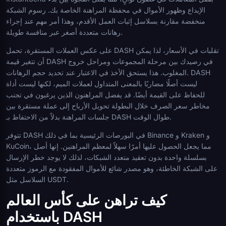
الإيداع وظهور الأموال في محفظة المراهنة الخاصة بك. رسوم الشبكة
منخفضة مقارنة بسلاسل إثبات العمل الأقدم، وهذا أمر مهم عند إجراء
رهانات متعددة أصغر عبر منافسة طويلة.
على عكس العملات المستقرة، تحمل DASH تقلبات في الأسعار، لذا يمكن
أن تتغير قيمة DASH في رصيدك بين مرحلة المجموعات ومراحل خروج
المغلوب. هذا يستحق الأخذ في الاعتبار عند تحديد حجم الرهانات. DASH
ليست أصلًا مضاربًا بالمعنى المتداول لعملات الميم، لكنها ليست أداة
للحفاظ على القيمة أيضًا. قد يفضل المراهنون الذين يرغبون في تجنب
مخاطر سعر الصرف خلال البطولة تحويل الأرباح إلى عملة مستقرة بين
جلسات المراهنة بدلاً من الاحتفاظ بـ DASH طوال الوقت.
تتوفر DASH في البورصات الرئيسية بما في ذلك Binance و Kraken و
KuCoin، مما يجعل الحصول عليها أمرًا سهلاً لمعظم المراهنين. إنها أصل
بسلسلة واحدة بدون تعقيد متعدد الشبكات، لذلك لا يوجد خطر الإرسال
على الشبكة الخاطئة، وهو مصدر شائع للأموال المفقودة مع الرموز متعددة
السلاسل مثل USDT.
كيف تراهن على كأس العالم
باستخدام DASH