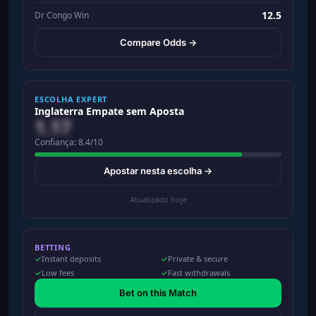
12.5
Dr Congo Win
Compare Odds →
ESCOLHA EXPERT
Inglaterra Empate sem Aposta
1.17
Confiança: 8.4/10
Apostar nesta escolha →
Atualizado hoje
BETTING
Instant deposits
Private & secure
Low fees
Fast withdrawals
Bet on this Match