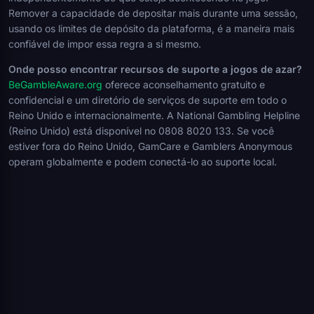
Remover a capacidade de depositar mais durante uma sessão,
usando os limites de depósito da plataforma, é a maneira mais
confiável de impor essa regra a si mesmo.
Onde posso encontrar recursos de suporte a jogos de azar?
BeGambleAware.org
oferece aconselhamento gratuito e
confidencial e um diretório de serviços de suporte em todo o
Reino Unido e internacionalmente. A National Gambling Helpline
(Reino Unido) está disponível no 0808 8020 133. Se você
estiver fora do Reino Unido, GamCare e Gamblers Anonymous
operam globalmente e podem conectá-lo ao suporte local.