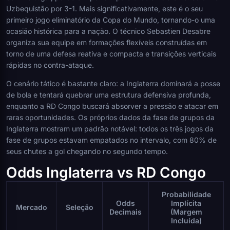
Uzbequistão por 3-1. Mais significativamente, este é o seu
primeiro jogo eliminatório da Copa do Mundo, tornando-o uma
ocasião histórica para a nação. O técnico Sebastien Desabre
organiza sua equipe em formações flexíveis construídas em
torno de uma defesa reativa e compacta e transições verticais
rápidas no contra-ataque.
O cenário tático é bastante claro: a Inglaterra dominará a posse
de bola e tentará quebrar uma estrutura defensiva profunda,
enquanto a RD Congo buscará absorver a pressão e atacar em
raras oportunidades. Os próprios dados da fase de grupos da
Inglaterra mostram um padrão notável: todos os três jogos da
fase de grupos estavam empatados no intervalo, com 80% de
seus chutes a gol chegando no segundo tempo.
Odds Inglaterra vs RD Congo
Probabilidade
Odds
Implícita
Mercado
Seleção
Decimais
(Margem
Incluída)