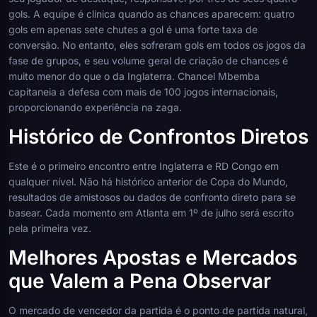
gols. A equipe é clínica quando as chances aparecem: quatro
gols em apenas sete chutes a gol é uma forte taxa de
conversão. No entanto, eles sofreram gols em todos os jogos da
fase de grupos, e seu volume geral de criação de chances é
muito menor do que o da Inglaterra. Chancel Mbemba
capitaneia a defesa com mais de 100 jogos internacionais,
proporcionando experiência na zaga.
Histórico de Confrontos Diretos
Este é o primeiro encontro entre Inglaterra e RD Congo em
qualquer nível. Não há histórico anterior de Copa do Mundo,
resultados de amistosos ou dados de confronto direto para se
basear. Cada momento em Atlanta em 1º de julho será escrito
pela primeira vez.
Melhores Apostas e Mercados
que Valem a Pena Observar
O mercado de vencedor da partida é o ponto de partida natural,