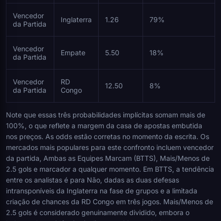
Vencedor
Inglaterra
1.26
79%
da Partida
Vencedor
Empate
5.50
18%
da Partida
Vencedor
RD
12.50
8%
da Partida
Congo
Note que essas três probabilidades implícitas somam mais de
100%, o que reflete a margem da casa de apostas embutida
nos preços. As odds estão corretas no momento da escrita. Os
mercados mais populares para este confronto incluem vencedor
da partida, Ambas as Equipes Marcam (BTTS), Mais/Menos de
2.5 gols e marcador a qualquer momento. Em BTTS, a tendência
entre os analistas é para Não, dadas as duas defesas
intransponíveis da Inglaterra na fase de grupos e a limitada
criação de chances da RD Congo em três jogos. Mais/Menos de
2.5 gols é considerado genuinamente dividido, embora o