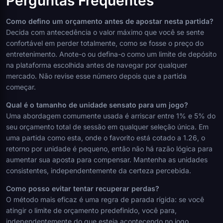
Perguntas Frequentes
Como defino um orçamento antes de apostar nesta partida?
Decida com antecedência o valor máximo que você se sente
confortável em perder totalmente, como se fosse o preço do
entretenimento. Anote-o ou defina-o como um limite de depósito
na plataforma escolhida antes de navegar por qualquer
mercado. Não revise esse número depois que a partida
começar.
Qual é o tamanho de unidade sensato para um jogo?
Uma abordagem comumente usada é arriscar entre 1% e 5% do
seu orçamento total de sessão em qualquer seleção única. Em
uma partida como esta, onde o favorito está cotado a 1.26, o
retorno por unidade é pequeno, então não há razão lógica para
aumentar sua aposta para compensar. Mantenha as unidades
consistentes, independentemente da certeza percebida.
Como posso evitar tentar recuperar perdas?
O método mais eficaz é uma regra de parada rígida: se você
atingir o limite de orçamento predefinido, você para,
independentemente do que esteja acontecendo no jogo.