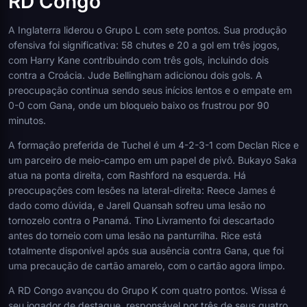
RD Congo
A Inglaterra liderou o Grupo L com sete pontos. Sua produção
ofensiva foi significativa: 58 chutes e 20 a gol em três jogos,
com Harry Kane contribuindo com três gols, incluindo dois
contra a Croácia. Jude Bellingham adicionou dois gols. A
preocupação continua sendo seus inícios lentos e o empate em
0-0 com Gana, onde um bloqueio baixo os frustrou por 90
minutos.
A formação preferida de Tuchel é um 4-2-3-1 com Declan Rice e
um parceiro de meio-campo em um papel de pivô. Bukayo Saka
atua na ponta direita, com Rashford na esquerda. Há
preocupações com lesões na lateral-direita: Reece James é
dado como dúvida, e Jarell Quansah sofreu uma lesão no
tornozelo contra o Panamá. Tino Livramento foi descartado
antes do torneio com uma lesão na panturrilha. Rice está
totalmente disponível após sua ausência contra Gana, que foi
uma precaução de cartão amarelo, com o cartão agora limpo.
A RD Congo avançou do Grupo K com quatro pontos. Wissa é
seu jogador de destaque, responsável por três de seus quatro