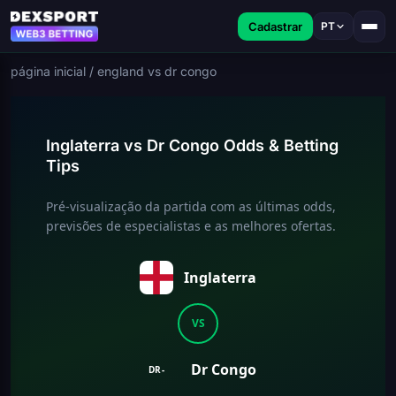
Cadastrar
PT
página inicial
/
england vs dr congo
Inglaterra vs Dr Congo Odds & Betting
Tips
Pré-visualização da partida com as últimas odds,
previsões de especialistas e as melhores ofertas.
Inglaterra
VS
Dr Congo
DR-