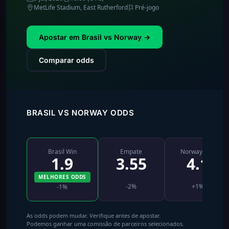
MetLife Stadium, East Rutherford
Pré-jogo
Apostar em Brasil vs Norway →
Comparar odds
BRASIL VS NORWAY ODDS
Brasil Win
Empate
Norway Win
1.9
3.55
4.1
MELHORES ODDS
-2%
+1%
-1%
As odds podem mudar. Verifique antes de apostar.
Podemos ganhar uma comissão de parceiros selecionados.