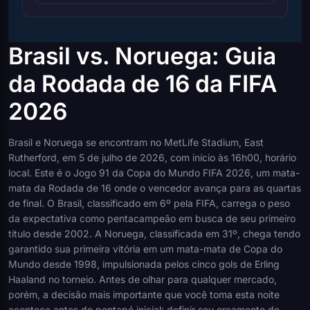
Brasil vs. Noruega: Guia
da Rodada de 16 da FIFA
2026
Brasil e Noruega se encontram no MetLife Stadium, East
Rutherford, em 5 de julho de 2026, com início às 16h00, horário
local. Este é o Jogo 91 da Copa do Mundo FIFA 2026, um mata-
mata da Rodada de 16 onde o vencedor avança para as quartas
de final. O Brasil, classificado em 6º pela FIFA, carrega o peso
da expectativa como pentacampeão em busca de seu primeiro
título desde 2002. A Noruega, classificada em 31º, chega tendo
garantido sua primeira vitória em um mata-mata de Copa do
Mundo desde 1998, impulsionada pelos cinco gols de Erling
Haaland no torneio. Antes de olhar para qualquer mercado,
porém, a decisão mais importante que você toma esta noite
acontece antes do pontapé inicial: definir seu orçamento de