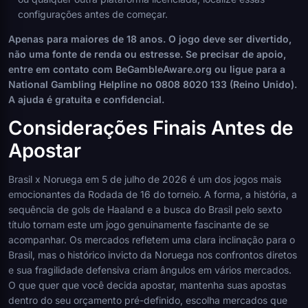
configurações antes de começar.
Apenas para maiores de 18 anos. O jogo deve ser divertido,
não uma fonte de renda ou estresse. Se precisar de apoio,
entre em contato com BeGambleAware.org ou ligue para a
National Gambling Helpline no 0808 8020 133 (Reino Unido).
A ajuda é gratuita e confidencial.
Considerações Finais Antes de
Apostar
Brasil x Noruega em 5 de julho de 2026 é um dos jogos mais
emocionantes da Rodada de 16 do torneio. A forma, a história, a
sequência de gols de Haaland e a busca do Brasil pelo sexto
título tornam este um jogo genuinamente fascinante de se
acompanhar. Os mercados refletem uma clara inclinação para o
Brasil, mas o histórico invicto da Noruega nos confrontos diretos
e sua fragilidade defensiva criam ângulos em vários mercados.
O que quer que você decida apostar, mantenha suas apostas
dentro do seu orçamento pré-definido, escolha mercados que