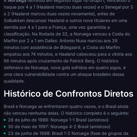
A
Noruega
terminou em segundo lugar no Grupo I, vencendo o
Iraque por 4 a 1 (Haaland marcou duas vezes) e o Senegal por 3
a 2 (Haaland marcou duas vezes novamente), antes de
Solbakken descansar Haaland e outros nove titulares em uma
derrota por 4 a 1 para a França, uma vez garantida a
classificação. Na Rodada de 32, a Noruega venceu a Costa do
Marfim por 2 a 1 em Dallas: Antonio Nusa marcou aos 39
minutos com assistência de Ødegaard, a Costa do Marfim
empatou aos 74 minutos, e Haaland cabeceou para a vitória aos
86 minutos após cruzamento de Patrick Berg. O histórico
defensivo da Noruega, nove gols sofridos em quatro jogos, é
uma clara vulnerabilidade contra um ataque brasileiro dessa
qualidade.
Histórico de Confrontos Diretos
Brasil e Noruega se enfrentaram quatro vezes, e o Brasil ainda
não venceu nenhuma delas. O histórico completo é o seguinte:
28 de julho de 1988: Noruega 1-1 Brasil (amistoso)
30 de maio de 1997: Noruega 4-2 Brasil (amistoso)
23 de junho de 1998: Brasil 1-2 Noruega (fase de grupos da