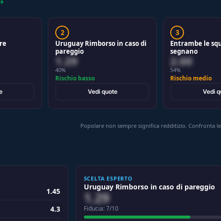
 →
2
3
re
Uruguay Rimborso in caso di
Entrambe le sq
pareggio
segnano
1.29
2.00
40%
54%
Rischio basso
Rischio medio
e
Vedi quote
Vedi q
Popolare non sempre significa redditizio. Confronta l
SCELTA ESPERTO
Uruguay Rimborso in caso di pareggio
1.45
1.29
4.3
Fiducia: 7/10