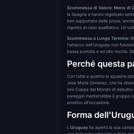
Scommessa di Valore: Meno di 2
la Spagna e hanno registrato sette
ben supportata dalle prove, anche s
rispetto al caso qualitativo. Un'uni
Scommessa a Lungo Termine: Vit
l'attacco dell'Uruguay non funzion
bassa puntata e ad alto rischio. S
Perché questa pa
Con tutte e quattro le squadre del
Jose Maria Gimenez, che ha ottenu
loro Coppa del Mondo di debutto è 
pareggio manterrebbe il gruppo com
emotivo all'occasione.
Forma dell'Urug
L'
Uruguay
ha aperto la sua campag
con Valverde schierato sull'ala de