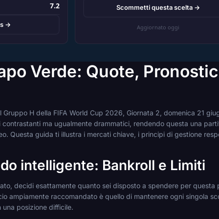
7.2
Scommetti questa scelta →
s →
Aggiornato oggi
po Verde: Quote, Pronostic
 Gruppo H della FIFA World Cup 2026, Giornata 2, domenica 21 giugn
 contrastanti ma ugualmente drammatici, rendendo questa una partita
o. Questa guida ti illustra i mercati chiave, i principi di gestione resp
 intelligente: Bankroll e Limiti
to, decidi esattamente quanto sei disposto a spendere per questa par
o ampiamente raccomandato è quello di mantenere ogni singola scomm
 una posizione difficile.