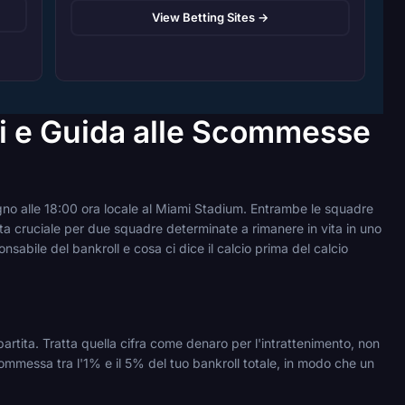
View Betting Sites →
i e Guida alle Scommesse
o alle 18:00 ora locale al Miami Stadium. Entrambe le squadre
 cruciale per due squadre determinate a rimanere in vita in uno
onsabile del bankroll e cosa ci dice il calcio prima del calcio
tita. Tratta quella cifra come denaro per l'intrattenimento, non
essa tra l'1% e il 5% del tuo bankroll totale, in modo che un