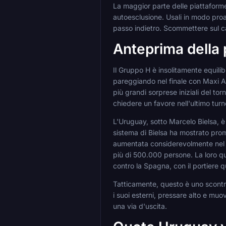
La maggior parte delle piattaforme
autoesclusione. Usali in modo proat
passo indietro. Scommettere sul c
Anteprima della
Il Gruppo H è insolitamente equilib
pareggiando nel finale con Maxi 
più grandi sorprese iniziali del t
chiedere un favore nell'ultimo tur
L'Uruguay, sotto Marcelo Bielsa, è
sistema di Bielsa ha mostrato prom
aumentata considerevolmente nel 
più di 500.000 persone. La loro qua
contro la Spagna, con il portiere
Tatticamente, questo è uno scontro
i suoi esterni, pressare alto e mu
una via d'uscita.