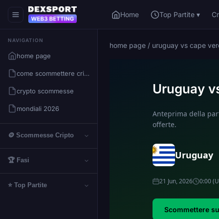
Home
Top Partite ▾
Cr
NAVIGATION
home page
/
uruguay vs cape ve
home page
come scommettere criptovalute
Uruguay vs
crypto scommesse
mondiali 2026
Anteprima della part
offerte.
🪙 Scommesse Cripto
Uruguay
🏆 Fasi
21 Jun, 2026
0:00 (
⭐ Top Partite
Scommettere su