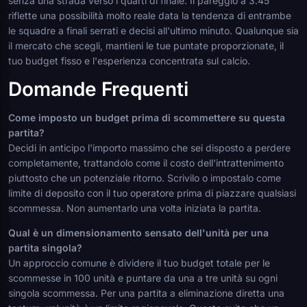
senza una strada verso i quarti di finale. Il pareggio a 3.45
riflette una possibilità molto reale data la tendenza di entrambe
le squadre a finali serrati e decisi all'ultimo minuto. Qualunque sia
il mercato che scegli, mantieni le tue puntate proporzionate, il
tuo budget fisso e l'esperienza concentrata sul calcio.
Domande Frequenti
Come imposto un budget prima di scommettere su questa
partita?
Decidi in anticipo l'importo massimo che sei disposto a perdere
completamente, trattandolo come il costo dell'intrattenimento
piuttosto che un potenziale ritorno. Scrivilo o impostalo come
limite di deposito con il tuo operatore prima di piazzare qualsiasi
scommessa. Non aumentarlo una volta iniziata la partita.
Qual è un dimensionamento sensato dell'unità per una
partita singola?
Un approccio comune è dividere il tuo budget totale per le
scommesse in 100 unità e puntare da una a tre unità su ogni
singola scommessa. Per una partita a eliminazione diretta una