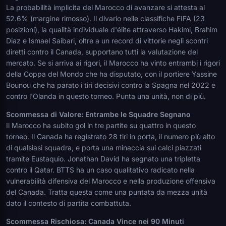
La probabilità implicita del Marocco di avanzare si attesta al
52.6% (margine rimosso). Il divario nelle classifiche FIFA (23
posizioni), la qualità individuale d'élite attraverso Hakimi, Brahim
Diaz e Ismael Saibari, oltre a un record di vittorie negli scontri
diretti contro il Canada, supportano tutti la valutazione del
mercato. Se si arriva ai rigori, il Marocco ha vinto entrambi i rigori
della Coppa del Mondo che ha disputato, con il portiere Yassine
Bounou che ha parato i tiri decisivi contro la Spagna nel 2022 e
contro l'Olanda in questo torneo. Punta una unità, non di più.
Scommessa di Valore: Entrambe le Squadre Segnano
Il Marocco ha subito gol in tre partite su quattro in questo
torneo. Il Canada ha registrato 28 tiri in porta, il numero più alto
di qualsiasi squadra, e porta una minaccia sui calci piazzati
tramite Eustaquio. Jonathan David ha segnato una tripletta
contro il Qatar. BTTS ha un caso qualitativo radicato nella
vulnerabilità difensiva del Marocco e nella produzione offensiva
del Canada. Tratta questa come una puntata da mezza unità
dato il contesto di partita combattuta.
Scommessa Rischiosa: Canada Vince nei 90 Minuti