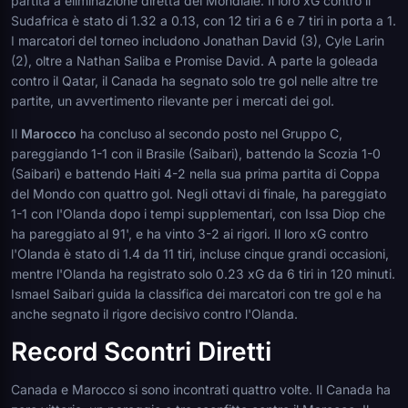
partita a eliminazione diretta del Mondiale. Il loro xG contro il
Sudafrica è stato di 1.32 a 0.13, con 12 tiri a 6 e 7 tiri in porta a 1.
I marcatori del torneo includono Jonathan David (3), Cyle Larin
(2), oltre a Nathan Saliba e Promise David. A parte la goleada
contro il Qatar, il Canada ha segnato solo tre gol nelle altre tre
partite, un avvertimento rilevante per i mercati dei gol.
Il
Marocco
ha concluso al secondo posto nel Gruppo C,
pareggiando 1-1 con il Brasile (Saibari), battendo la Scozia 1-0
(Saibari) e battendo Haiti 4-2 nella sua prima partita di Coppa
del Mondo con quattro gol. Negli ottavi di finale, ha pareggiato
1-1 con l'Olanda dopo i tempi supplementari, con Issa Diop che
ha pareggiato al 91', e ha vinto 3-2 ai rigori. Il loro xG contro
l'Olanda è stato di 1.4 da 11 tiri, incluse cinque grandi occasioni,
mentre l'Olanda ha registrato solo 0.23 xG da 6 tiri in 120 minuti.
Ismael Saibari guida la classifica dei marcatori con tre gol e ha
anche segnato il rigore decisivo contro l'Olanda.
Record Scontri Diretti
Canada e Marocco si sono incontrati quattro volte. Il Canada ha