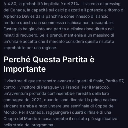
A 4.80, la probabilità implicita è del 21%. Il sistema di pressing
del Canada, la capacità sui calci piazzati e il potenziale ritorno di
Alphonso Davies dalla panchina come innesco di slancio
rendono questa una scommessa rischiosa non trascurabile.
Eustaquio ha già vinto una partita a eliminazione diretta nei
minuti di recupero. Se la prendi, mantienila a un massimo di
un'unità e accetta che il mercato considera questo risultato
improbabile per una ragione.
Perché Questa Partita è
Importante
Il vincitore di questo scontro avanza ai quarti di finale, Partita 97,
contro il vincitore di Paraguay vs Francia. Per il Marocco,
un'avventura profonda continuerebbe l'eredità della loro
campagna del 2022, quando sono diventati la prima nazione
africana e araba a raggiungere una semifinale di Coppa del
Mondo. Per il Canada, raggiungere i quarti di finale di una
Coppa del Mondo in casa sarebbe il risultato più significativo
nella storia del programma.