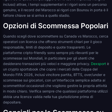
incluso) attrae, i tempi supplementari e i rigori sono un percorso
genuino, e il record del Marocco ai rigori con Bounou in porta è il
fattore chiave se si arriva a quello stadio.
Opzioni di Scommessa Popolari
Quando scegli dove scommettere su Canada vs Marocco, cerca
operatori con licenza che offrano strumenti chiari per il gioco
responsabile, limiti di deposito e quote trasparenti. Le
piattaforme cripto-friendly sono sempre più rilevanti per le
scommesse sui Mondiali, in particolare per gli utenti che
desiderano transazioni più veloci e maggiore privacy.
Dexsport
è
un crypto sportsbook che copre i mercati della Coppa del
Mondo FIFA 2026, inclusi vincitore partita, BTTS, over/under e
scommesse sui giocatori, con un'interfaccia semplice adatta ai
scommettitori occasionali che vogliono gestire la propria attività
in modo chiaro. Verifica sempre che qualsiasi piattaforma utilizzi
abbia una licenza valida nella tua giurisdizione prima di
depositare.