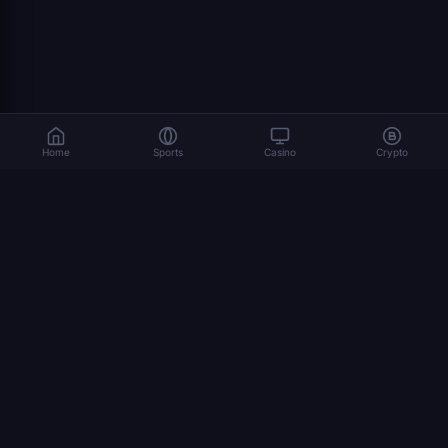
Home
Sports
Casino
Crypto
Le jeu implique des risques. Jouez de manière responsable. 18+
© 2026 Dexsport. Tous droits réservés.
NAVIGATION
accueil
Bitcoin
Ethereum
USDT
comment parier sur les cryptomonnaies
coupe du monde 2026
crypto paris sportifs