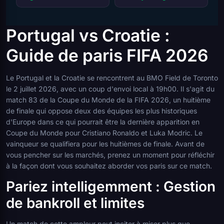
Portugal vs Croatie :
Guide de paris FIFA 2026
Le Portugal et la Croatie se rencontrent au BMO Field de Toronto
le 2 juillet 2026, avec un coup d'envoi local à 19h00. Il s'agit du
match 83 de la Coupe du Monde de la FIFA 2026, un huitième
de finale qui oppose deux des équipes les plus historiques
d'Europe dans ce qui pourrait être la dernière apparition en
Coupe du Monde pour Cristiano Ronaldo et Luka Modric. Le
vainqueur se qualifiera pour les huitièmes de finale. Avant de
vous pencher sur les marchés, prenez un moment pour réfléchir
à la façon dont vous souhaitez aborder vos paris sur ce match.
Pariez intelligemment : Gestion
de bankroll et limites
Un match de cette ampleur peut inciter à miser plus que