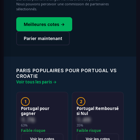
Nous pouvons percevoir une commission de partenaires
sélectionnés.
Meilleures cotes →
Parier maintenant
PARIS POPULAIRES POUR PORTUGAL VS
CROATIE
Voir tous les paris →
1
2
Portugal pour
Portugal Remboursé
gagner
si Nul
1.76
1.49
63%
35%
Faible risque
Faible risque
Voir les cotes
Voir les cotes