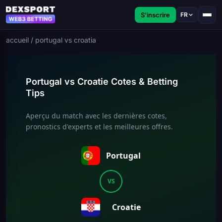
S'inscrire
FR
accueil
/
portugal vs croatia
Portugal vs Croatie Cotes & Betting
Tips
Aperçu du match avec les dernières cotes,
pronostics d'experts et les meilleures offres.
Portugal
VS
Croatie