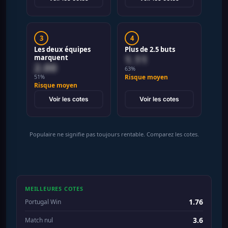
3
4
Les deux équipes
Plus de 2.5 buts
1.11
marquent
2.00
63%
51%
Risque moyen
Risque moyen
Voir les cotes
Voir les cotes
Populaire ne signifie pas toujours rentable. Comparez les cotes.
MEILLEURES COTES
1.76
Portugal Win
3.6
Match nul