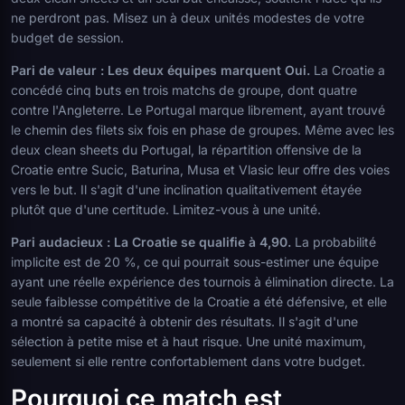
ne perdront pas. Misez un à deux unités modestes de votre
budget de session.
Pari de valeur : Les deux équipes marquent Oui.
La Croatie a
concédé cinq buts en trois matchs de groupe, dont quatre
contre l'Angleterre. Le Portugal marque librement, ayant trouvé
le chemin des filets six fois en phase de groupes. Même avec les
deux clean sheets du Portugal, la répartition offensive de la
Croatie entre Sucic, Baturina, Musa et Vlasic leur offre des voies
vers le but. Il s'agit d'une inclination qualitativement étayée
plutôt que d'une certitude. Limitez-vous à une unité.
Pari audacieux : La Croatie se qualifie à 4,90.
La probabilité
implicite est de 20 %, ce qui pourrait sous-estimer une équipe
ayant une réelle expérience des tournois à élimination directe. La
seule faiblesse compétitive de la Croatie a été défensive, et elle
a montré sa capacité à obtenir des résultats. Il s'agit d'une
sélection à petite mise et à haut risque. Une unité maximum,
seulement si elle rentre confortablement dans votre budget.
Pourquoi ce match est