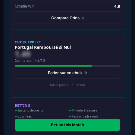
4.9
Croatie Win
Compare Odds →
CHOIX EXPERT
Portugal Remboursé si Nul
1.49
Confiance : 7.3/10
Parier sur ce choix →
Mis à jour aujourd'hui
BETTING
Instant deposits
Private & secure
Low fees
Fast withdrawals
Bet on this Match