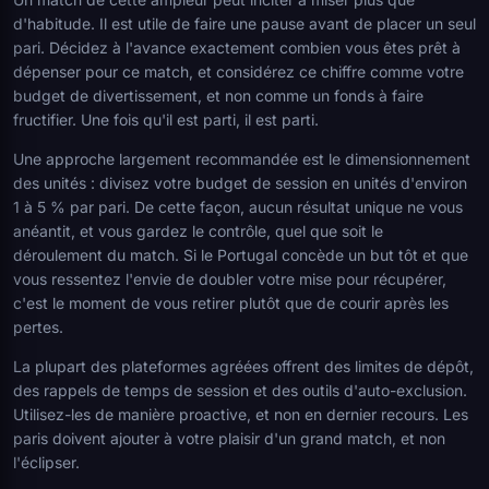
d'habitude. Il est utile de faire une pause avant de placer un seul
pari. Décidez à l'avance exactement combien vous êtes prêt à
dépenser pour ce match, et considérez ce chiffre comme votre
budget de divertissement, et non comme un fonds à faire
fructifier. Une fois qu'il est parti, il est parti.
Une approche largement recommandée est le dimensionnement
des unités : divisez votre budget de session en unités d'environ
1 à 5 % par pari. De cette façon, aucun résultat unique ne vous
anéantit, et vous gardez le contrôle, quel que soit le
déroulement du match. Si le Portugal concède un but tôt et que
vous ressentez l'envie de doubler votre mise pour récupérer,
c'est le moment de vous retirer plutôt que de courir après les
pertes.
La plupart des plateformes agréées offrent des limites de dépôt,
des rappels de temps de session et des outils d'auto-exclusion.
Utilisez-les de manière proactive, et non en dernier recours. Les
paris doivent ajouter à votre plaisir d'un grand match, et non
l'éclipser.