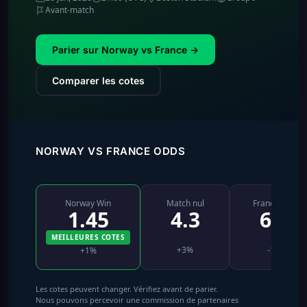
Avant-match
Parier sur Norway vs France →
Comparer les cotes
NORWAY VS FRANCE ODDS
Norway Win
Match nul
France Win
1.45
4.3
6.6
MEILLEURES COTES
+3%
-1%
+1%
Les cotes peuvent changer. Vérifiez avant de parier.
Nous pouvons percevoir une commission de partenaires