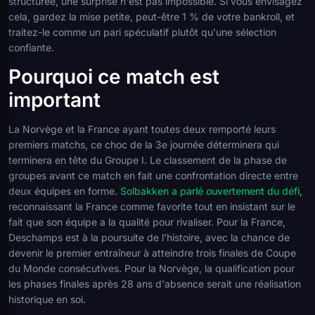
structurée, une surprise n'est pas impossible. Si vous envisagez
cela, gardez la mise petite, peut-être 1 % de votre bankroll, et
traitez-le comme un pari spéculatif plutôt qu'une sélection
confiante.
Pourquoi ce match est
important
La Norvège et la France ayant toutes deux remporté leurs
premiers matchs, ce choc de la 3e journée déterminera qui
terminera en tête du Groupe I. Le classement de la phase de
groupes avant ce match en fait une confrontation directe entre
deux équipes en forme.
Solbakken a parlé ouvertement du défi
,
reconnaissant la France comme favorite tout en insistant sur le
fait que son équipe a la qualité pour rivaliser. Pour la France,
Deschamps est à la poursuite de l'histoire, avec la chance de
devenir le premier entraîneur à atteindre trois finales de Coupe
du Monde consécutives. Pour la Norvège, la qualification pour
les phases finales après 28 ans d'absence serait une réalisation
historique en soi.