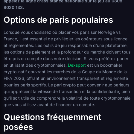
appelez la ligne d'assistance nationale sur le jeu au 0808
8020 133.
Options de paris populaires
Lorsque vous choisissez où placer vos paris sur Norvège vs
France, il est essentiel de privilégier les opérateurs sous licence
et réglementés. Les outils de jeu responsable d'une plateforme,
les options de paiement et la profondeur du marché doivent tous
être pris en compte dans votre décision. Si vous préférez parier
en utilisant des cryptomonnaies,
Dexsport
est un bookmaker
crypto-natif couvrant les marchés de la Coupe du Monde de la
FIFA 2026, offrant un environnement transparent et réglementé
pour les paris sportifs. Le pari crypto peut convenir aux parieurs
qui apprécient la vitesse de transaction et la confidentialité, bien
qu'il soit utile de comprendre la volatilité de toute cryptomonnaie
que vous utilisez avant de financer un compte.
Questions fréquemment
posées