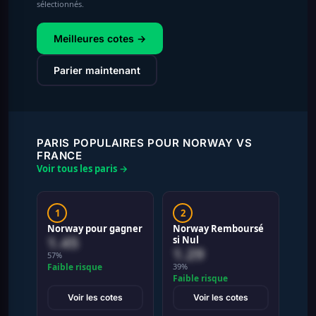
sélectionnés.
Meilleures cotes →
Parier maintenant
PARIS POPULAIRES POUR NORWAY VS
FRANCE
Voir tous les paris →
1
2
Norway pour gagner
Norway Remboursé
1.45
si Nul
1.29
57%
Faible risque
39%
Faible risque
Voir les cotes
Voir les cotes