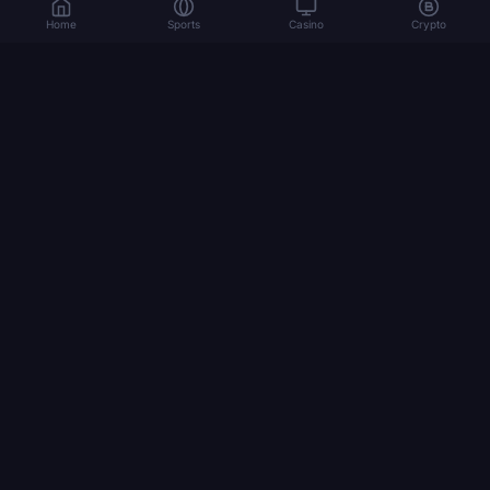
Home
Sports
Casino
Crypto
Le jeu implique des risques. Jouez de manière responsable. 18+
© 2026 Dexsport. Tous droits réservés.
NAVIGATION
accueil
Bitcoin
Ethereum
USDT
comment parier sur les cryptomonnaies
coupe du monde 2026
crypto paris sportifs
STAGES
final
bronze final
1/4
1/8