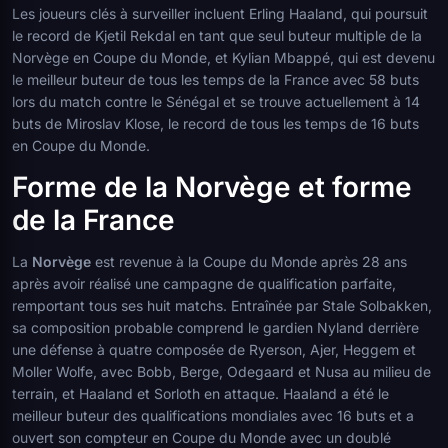
Les joueurs clés à surveiller incluent Erling Haaland, qui poursuit
le record de Kjetil Rekdal en tant que seul buteur multiple de la
Norvège en Coupe du Monde, et Kylian Mbappé, qui est devenu
le meilleur buteur de tous les temps de la France avec 58 buts
lors du match contre le Sénégal et se trouve actuellement à 14
buts de Miroslav Klose, le record de tous les temps de 16 buts
en Coupe du Monde.
Forme de la Norvège et forme
de la France
La
Norvège
est revenue à la Coupe du Monde après 28 ans
après avoir réalisé une campagne de qualification parfaite,
remportant tous ses huit matchs. Entraînée par Stale Solbakken,
sa composition probable comprend le gardien Nyland derrière
une défense à quatre composée de Ryerson, Ajer, Heggem et
Moller Wolfe, avec Bobb, Berge, Odegaard et Nusa au milieu de
terrain, et Haaland et Sorloth en attaque. Haaland a été le
meilleur buteur des qualifications mondiales avec 16 buts et a
ouvert son compteur en Coupe du Monde avec un doublé